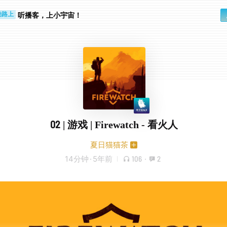
步时
勤路上
听播客，上小宇宙！
02 | 游戏 | Firewatch - 看火人
夏日猫猫茶
14分钟
·
5年前
106
·
2