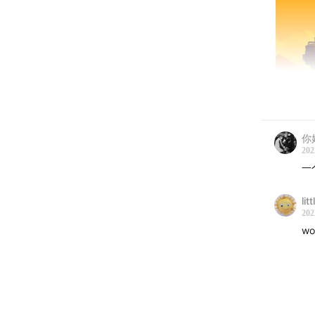
你
202
一
Hi，
lit
享频道
202
w
这期节目
目会聊
看火