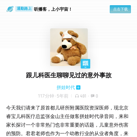
散步时
通勤路上
听播客，上小宇宙！
点击下载
跟儿科医生聊聊见过的意外事故
拼娃时代
117分钟
·
5年前
491
·
0
今天我们请来了原首都儿研所附属医院资深医师，现北京
睿宝儿科医疗总监张金山主任做客拼娃时代录音间，来和
家长探讨一个非常热门也非常重要的话题，儿童意外伤害
的预防。君君老师也作为一个幼教行业的从业者角度，来