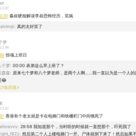
lor
2.2.07
12:20
淼叔硬核解读李叔恐怖经历，笑疯
alvinojr
:
真的太好笑了
个梦
2.2.06
:00
惊魂上班日
八个梦
:
00:00 表弟这么早上班了？
吴森森
:
原来七个梦和八个梦老师，是两个人啊……我一直以为是一个人的
呢😂
共
7
条回复
泉
2.2.07
07
香港有个老太就是卡在电梯门和铁栅栏门中间饿死了
eforevvv
:
29:58 我知道那个，当时听的时候就一直想那个，吓死我了
ight_f8Zz
:
然后第二个人上楼电梯门一开。尸体就倒下来了！然后如果