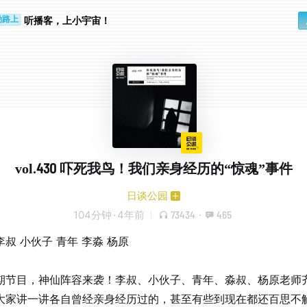
听播客，上小宇宙！
勤路上
睛好累
vol.430 吓死我鸟！我们亲身经历的“惊魂”事件
日谈公园
104分钟
·
4年前
73434
·
465
叔 小伙子 青年 李淼 杨原
期节目，神仙阵容来袭！李叔、小伙子、青年、淼叔、杨原老师
大家讲一讲各自曾经亲身经历过的，甚至有些到现在都还百思不