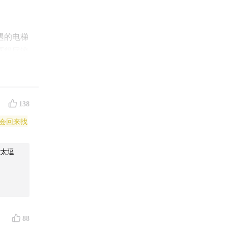
遇的电梯
吓得屁滚
的方法可
的下一层
人肾上腺
138
，又是
还有谁
太逗
88