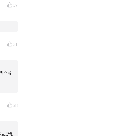
37
31
两个号
28
不去挪动