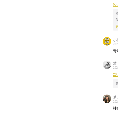
53
👉🏻
日谈
3
👉🏻
大内
小
202
青
爱
202
20:
陈
梦
202
神