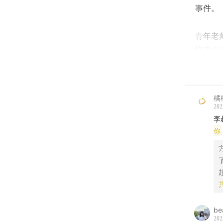
事件。
青年老
惊魂事
尿流、
以解谜
到底隐
橘
素激增
202
李
此外，
你
哪位主
拿呢”
|Song L
梁咏琪
be
本期节
202