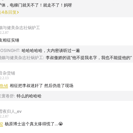
尸体，电梯门就关不了！就走不了！妈呀
共
4
条回复
姻与健美杂志社锅炉工
2.2.07
友相征实锤
COSINGHT
:
哈哈哈哈哈，大内密谈听过一遍
婚姻与健美杂志社锅炉工
:
李叔傲娇的说“他不提我名字，我也不能提他的”
音杂货铺
2.2.13
09:46
相征把李叔迷奸了 然后伪造了现场
尘寰卷舒
:
特么的哈哈哈
雪夜归人_ev
2.2.07
02
杨原博士这个真太瘆得慌了...😭