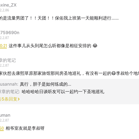
xine_ZX
2.2.06
的是流量男团了！！天团！！保佑我上班第一天能顺利进行……
759690n
2.2.07
10:21
这件事儿从头到尾怎么听都像是相征安排的 😂
章的笔记
2.2.07
家伙想去康熙草原那家旅馆那间房圣地巡礼，有没有一起的😷李叔给个地址
usannah
:
真行，胆子是如何练成的…
章章的笔记
:
哈哈哈哈日谈听友可以一起约一下圣地巡礼
共
5
条回复
uman
2.2.07
50
相爷室友就是李叔呀