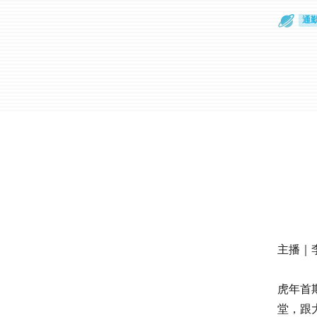
通
眼
主播｜李
虎年首
堂，跟