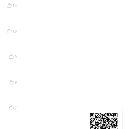
13
10
9
。
9
7