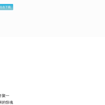
点击下载
齐聚一
解的惊魂