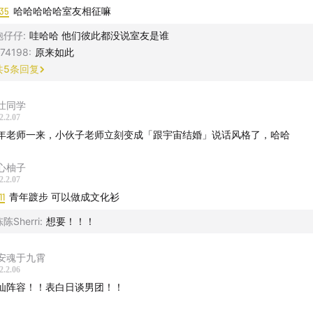
:35
哈哈哈哈哈室友相征嘛
公园2021年度节目大评选结果！
泡仔仔
:
哇哈哈 他们彼此都没说室友是谁
74198
:
原来如此
密谈：你念念不忘的灵异节目一定会回来找你
共
5
条回复
壮同学
2.2.07
年老师一来，小伙子老师立刻变成「跟宇宙结婚」说话风格了，哈哈
心柚子
2.2.07
11
青年踱步 可以做成文化衫
陈Sherri
:
想要！！！
安魂于九霄
2.2.06
仙阵容！！表白日谈男团！！