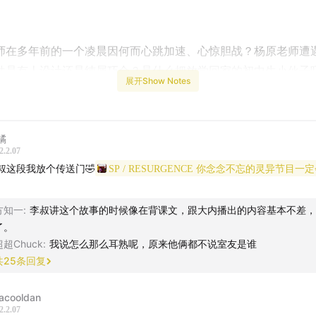
师在多年前的一个凌晨因何而心跳加速、心惊胆战？杨原老师遭
件是有人设计还是纯属巧合？是什么把放学回家的初中生小伙子
展开Show Notes
落荒而逃？李叔十多年前经历的团建灵异事件，究竟有没有科学
？淼叔最奇怪的一次废墟探险经历，废弃的高尔夫球场，地下室
藏着什么？“日谈流量男团”将会碰撞出怎样的火花，聊到哪些令
橘
的“惊悚”内容，请听本期节目。
2.2.07
叔这段我放个传送门🤣
SP / RESURGENCE 你念念不忘的灵异节目一定会回来找
本期节目开头还设置了“日谈公园2021年度贡献大奖”的颁发环节
播将这个重要的奖项一举纳入囊中，并发表出了“这个奖不是我拿
方知一
:
李叔讲这个故事的时候像在背课文，跟大内播出的内容基本不差，
的获奖豪言？
了。
超超Chuck
:
我说怎么那么耳熟呢，原来他俩都不说室友是谁
ist|
共
25
条回复
-胆小鬼
acooldan
目相关链接：
2.2.07