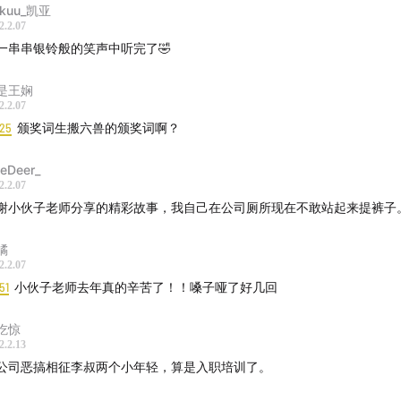
kuu_凯亚
2.2.07
一串串银铃般的笑声中听完了🤣
是王娴
2.2.07
:25
颁奖词生搬六兽的颁奖词啊？
eDeer_
2.2.07
谢小伙子老师分享的精彩故事，我自己在公司厕所现在不敢站起来提裤子
橘
2.2.07
51
小伙子老师去年真的辛苦了！！嗓子哑了好几回
吃惊
2.2.13
公司恶搞相征李叔两个小年轻，算是入职培训了。