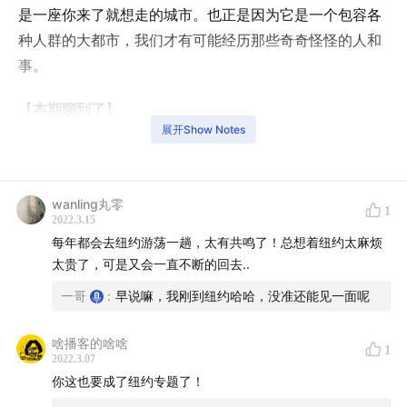
是一座你来了就想走的城市。也正是因为它是一个包容各
种人群的大都市，我们才有可能经历那些奇奇怪怪的人和
事。
【
本期聊到了
】
展开Show Notes
1. 纽约的特点
3:00
纽约人走路特别快
wanling丸零
1
2022.3.15
3:30
冷漠的纽约人
每年都会去纽约游荡一趟，太有共鸣了！总想着纽约太麻烦
太贵了，可是又会一直不断的回去..
6:10
纽约地铁里的味道
一哥
:
早说嘛，我刚到纽约哈哈，没准还能见一面呢
8:00
纽约幻想症
啥播客的啥啥
1
2022.3.07
2. 疫情带来的影响
你这也要成了纽约专题了！