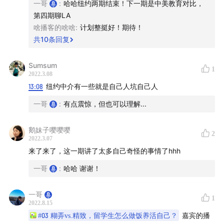
9:00
做好攻略准备看展，没想到被疫情打乱了计划
一哥
:
哈哈纽约两期结束！下一期是中美教育对比，
第四期聊LA
9:50
居家，网课
啥播客的啥啥
:
计划整挺好！期待！
共
10
条回复
14:30
不敢生病，怕家里人担心
Sumsum
1
2022.3.08
18:16
线上和同学一起学习
13:08
纽约中介有一些就是自己人坑自己人
67:23
城市（100街）之外的纽约
一哥
:
有点震惊，但也可以理解...
77:15
碰撞
鹅妹子嘤嘤嘤
2
2022.3.07
3. 住在纽约
来了来了，这一期讲了太多自己奇怪的事情了hhh
一哥
:
哈哈 谢谢！
12:36
房价，找房踩坑
一哥
16:20
接收不到光的破房子，和老鼠相伴
1
2022.8.15
#03 糊弄vs.精致，留学生怎么做饭养活自己？
嘉宾的播
26:38
住在曼哈顿和罗岛和LIC