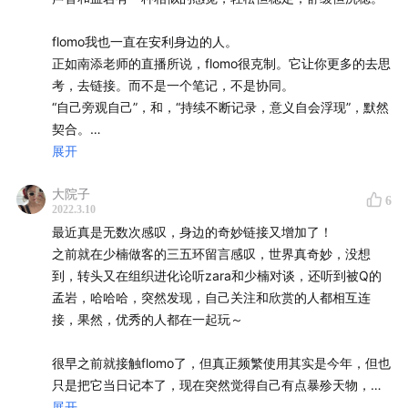
- 通过输出文档，挂上自己的签名，可以柔性的表达自己的
价值和能力，向外传达自己能做什么，不能做什么
flomo我也一直在安利身边的人。
- 人时动态变化的，需要时常更新自己的个人说明书，避免
正如南添老师的直播所说，flomo很克制。它让你更多的去思
感恩遇见这期播客。感恩主持人和少楠。
接口错位
考，去链接。而不是一个笔记，不是协同。
- 每周做规划，有明确达成的目标，要做的事情，自己的时
“自己旁观自己”，和，“持续不断记录，意义自会浮现”，默然
间才不会被不必要的事情、他人的安排填满
契合。
4. 工具对个体的塑造
展开
- 传统的信息以文章的形式存在；notion则把文章解构成块
最后少楠说，要给自己放松的时间，发呆的时间。要学习这
（block），可以更好的和文章间的信息块串联。
大院子
一点。
6
- 如果没有观点，你就不值得被关注。功能和外壳是很容易
2022.3.10
因为太想赢，太想比别人好，总是怕错过，怕失去领导的欢
被复制的，但理念难以被复制，难以被传达，更难以被低损
最近真是无数次感叹，身边的奇妙链接又增加了！
心。
耗的接收
之前就在少楠做客的三五环留言感叹，世界真奇妙，没想
5. 产品设计中的用户思维
到，转头又在组织进化论听zara和少楠对谈，还听到被Q的
其实，做好自己，坚定走自己的方向，走的足够久，就会有
- 沟通可以带来信赖，而信赖可以带来用户价值（flomo共建
孟岩，哈哈哈，突然发现，自己关注和欣赏的人都相互连
同路人。
者群，少楠入群当客服也是待在现场，感受具体，从而做出
接，果然，优秀的人都在一起玩～
更贴合用户诉求的产品决策）
- 坚持诚实，真诚沟通，会带来更高的长期价值
很早之前就接触flomo了，但真正频繁使用其实是今年，但也
- 客户成功：产品如果能给用户提供的价值高于他们付出的
只是把它当日记本了，现在突然觉得自己有点暴殄天物，我
价值，他们就会持续消费
打算重新仔细看看flomo公众号上的文章，和flomo重新认识
展开