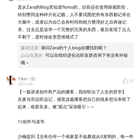
会持续消费
是从Zara的Blog里知道flomo的，目前还在使用探索阶段，
3.丰富的api，可以直接同步到notion（图片暂不支持，需要
飞阅会
：基于飞书云文档的高效开会方式，详情可点击链
特别赞同这种碎片化记载，人不要试图把所有东西都记录在
通过故事理念去营销，你的营销需要帮助用户去（帮你）传
等notion的api），方便后期整理和归纳。比如我就是在对应
接查看
www.feishu.cn
大脑中，或者以为自己会有时间和精力整理好之后再做记
播、给他们提供素材
的notion模板中，嵌入了flomo同步过去的数据库，然后通过
录。过去总是追求一个完整的完美的东西，最后发现丁点儿
条件筛选，在不同信息库中对日常的想法进行整理，非常方
《倦怠社会》
：作者韩炳哲（Byung-Chul Han）德国新
不剩下，是时候改变思维模式了
五、其他：
便。
生代思想家，先后在弗莱堡和慕尼黑学习，2012年起任教
我们的内容为消费塑造意义，人们会为了意义去消费
森动活泼
:
请问Zara的个人blog在哪找到呢？
于德国柏林艺术大学。他的主要研究领域是18—20世纪伦
山山在漫步
:
可以在组织进化论听友群咨询下有没有外链
还有诸如每日回顾，以及新上线的标签重命名等功能，都非
去找那些你做起來比別人轻松/不厌烦的事儿
理学、社会哲学、现象学、文化哲学、美学、宗教、媒体
哦～
常方便。大家可以去注册用用看。
理论等。文章主要观点是我们的竞争性的、效绩主导的社
书本上没有知识，知识是在实际行动中运用信息的能力
不用担心功能找不到或者不会用，flomo主页有非常详细贴心
Yike一刻
会正在影响着我们每个人。较之于提高生命质量，多任务
23
2022.3.09
的101使用指南，上面讲到的功能，里面都有文字或动图的讲
处理、用户界面友好的技术正在制造混乱，从抑郁症，到
【一篇讲述创作和产品的播客，我却听出了人生的哲学】
解。
注意力分散，到人格分裂，社会中蔓延着一种普遍的不安
在麦当劳边听边记，感觉这篇播客把自己的很多想法串联了
情绪。
起来，收获良多。被“观点”深深吸引～～
【关于我们】
1⃣️创作与读书
飞书（
www.feishu.cn
）是先进企业协作与管理平台，整
少楠提到【没有任何一个画家是不临摹就从0发明的，每一件
合即时沟通、日历、视频会议、云文档、云盘、OKR、开