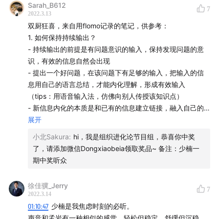
Sarah_B612
7
2022.3.13
双厨狂喜，来自用flomo记录的笔记，供参考：
回想一下确实是这样，我们的生命里除了一些重大事件，大
1. 如何保持持续输出？
部分留在心里的，都是那些无聊的时光。在那些时光里，我
- 持续输出的前提是有问题意识的输入，保持发现问题的意
们跟之前失联很久的人事物、跟身边的大自然重新建立连
识，有效的信息自然会出现
接，让心松软下来。此刻闭上眼，眼前浮现的是奔跑在内蒙
- 提出一个好问题，在该问题下有足够的输入，把输入的信
古大草原的画面，而这段经历已经过去好多年，依然深刻。
息用自己的语言总结，才能内化理解，形成有效输入
（tips：用语音输入法，仿佛向别人传授该知识点）
- 新信息内化的本质是和已有的信息建立链接，融入自己的
允许自己无聊，跟好久不见的朋友们闲聊探索，允许自己在
知识体系
展开
大自然中奔跑、翻滚、蹲下来观察……多一些无聊的生命是
- 写作不是从0开始的，浸泡在信息里面，在别人的基础上整
更加松弛的，松弛的心是更宽更广阔的，很多灵感和事物可
小北Sakura
:
hi，我是组织进化论节目组，恭喜你中奖
合，二次创作。
以进得来……其生命质量也是更高的。
了，请添加微信Dongxiaobeia领取奖品~ 备注：少楠一
- 没有东西可写往往是输入出了问题
期中奖听众
2. 细节为何要记录
- 和人聊是获取信息很好的方式，因为经常能获得具体的过
此刻麦当劳突然想起《这世界那么多人》：这世界有那么多
徐佳骥_Jerry
7
程，收获情绪和事实双重信息，更容易内化
2022.3.14
人，多幸运我有个我们…光阴的长廊，脚步声叫嚷…身旁那
- 具体和现场往往更有力量
01:10:47
少楠是我焦虑时刻的必听。
么多人，这世界不声不响……一边听着，一边记录播客收
3. 工作技巧
声音和孟岩有一种相似的感觉，轻松但稳定，舒缓但沉稳。
获，这样的时光很松弛。