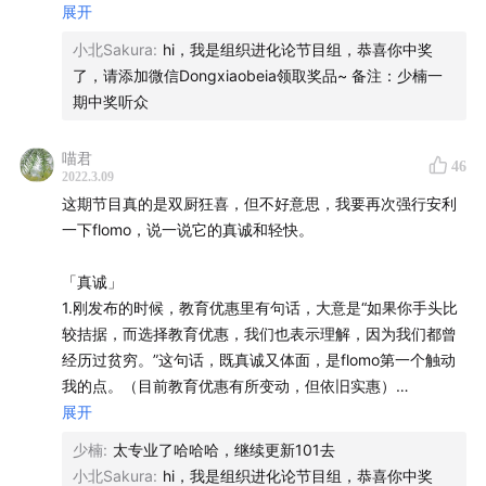
展开
【主播】
如果没有规划，你的时间就会被不必要的事情、他人的安排
小北Sakura
:
hi，我是组织进化论节目组，恭喜你中奖
Zara
，飞书产品经理
填满
了，请添加微信Dongxiaobeia领取奖品~ 备注：少楠一
期中奖听众
【嘉宾】
真正的休息是，无聊。很多创作起源于无聊
刘少楠
，flomo 联合创始人、订阅邮件组《产品沉思录》
喵君
46
二、为什么要记录细节：
主理人
2022.3.09
我们大脑里不会记一本书或一篇文章，就是一堆知识点，和
这期节目真的是双厨狂喜，但不好意思，我要再次强行安利
自己的知识体系没有任何结合点的话就会记不住
【主要话题】
一下flomo，说一说它的真诚和轻快。
02:03
从「产品沉思录」到建立 flomo ，如何保持高质量
“跟人聊”经常能获得具体过程，获得细节类的知识。有时候
「真诚」
的持续输出？
觉得跟人“聊不动”，往往就是因为聊天中缺少细节。
1.刚发布的时候，教育优惠里有句话，大意是“如果你手头比
05:54
挖掘选题，我们在历史中寻找「生不逢时」的智慧
较拮据，而选择教育优惠，我们也表示理解，因为我们都曾
14:00
避免复制粘贴式的输入，抽象成自己的知识库更重
三、工具理念：
经历过贫穷。”这句话，既真诚又体面，是flomo第一个触动
做flomo时。我们做了很多决定去“不做”一些事情，正是因为
要
我的点。（目前教育优惠有所变动，但依旧实惠）
这些不做，塑造了我们是谁。所以在过程中经常block（块状
19:43
持续写作的动力来源：“找你比别人做起来不累的事”
展开
记录）才能记住这些决定。
2.不管是营销也好，推广也罢，flomo没有单纯的给我们一个
27:32
在工作中，重视自己和他人的「过程知识」
少楠
:
太专业了哈哈哈，继续更新101去
“重要的不是记录，而是更好的思考”理念或slogan就点到为
35:26
工具不是越多越好，工具背后的思维方式才是关键
小北Sakura
:
hi，我是组织进化论节目组，恭喜你中奖
（为什么说工具能塑造人）我们反复使用一种媒介，直到它