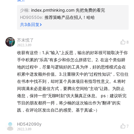
- 产品设计背后是服务设计
一下，少楠说工具可以改变人，那我想要用flomo重新塑造我
少楠
:
index.pmthinking.com 先把免费的看完
- 内容营销：用故事理念（用户场景）营销，给用户提供营
思考的方式！
HD90550e
:
推荐策略产品在招人！哈哈
销素材，内容本身可以给用户创造价值（flomo的公众号的知
共
3
条回复
识价值）
另外，其实我也勉强算是小半个产品pm，哈哈，说小半个是
- 用内容塑造意义，人们愿意为意义消费，用消费来塑造自
因为去年做了推荐产品实习，秋招也拿到不少产品offer，后
芥末慌了
我
8
来出于某些原因，选择了其他行业，目前打算重新入行产
2022.3.09
品，对播客中少楠提到的【产品沉思录】非常感兴趣，所
收获有这些：1.从“输入”上反思，输出的好坏很可能取决于你
以，真诚求问：从什么途径可以订阅呀？
手中积累的“乐高”有多少和你怎么拼搭它。2. 在这个类似耕
地的过程中，尽量与逻辑好的工具为伴，好的思维模式会在
积累中迸发额外价值。3.注重聊天中的“过程性知识”，它往往
在书本中找不到，却对某个具体项目有指导性意义。4.将时
间填满未必是最佳方式，要腾出空间给“主动”让路。为防止
倦怠，保持一些“无聊时刻”供大脑真正休息。 ps：建议听完
节目的朋友都捋一捋，将少楠的这次输出作为“翻译”的实
践，在评论区发出自己的感受。基于真诚:-）
HD542090y
7
2022.3.09