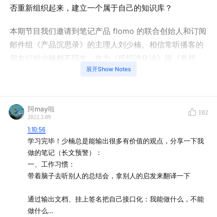
否重新组织起来，建立一个属于自己的知识库？
本期节目我们邀请到笔记产品 flomo 的联合创始人和订阅
邮件组《产品沉思录》的主理人刘少楠。相信常听播客的
朋友们对少楠都不陌生，作为《组织进化论》跟《奇想
展开Show Notes
驿》播客的一个联动，主播 Zara 和少楠分享了自己如何
持续的高质量输出和如何使用工具帮助我们知识管理的心
得和感悟，相信你听完一定会有所收获。
阿may啦
102
2022.3.09
欢迎大家收听！
1:10:56
学习完毕！少楠总是能输出很多有价值的观点，分享一下我
本期节目福利
做的笔记（长文预警）：
欢迎大家在评论区分享听完本期节目的感受和理解。我们
一、工作习惯：
会选出最真诚的听众，送出 5 份「产品沉思录」的年度订
带着脑子去听别人的总结会，拿别人的启发来翻译一下
阅和 10 份 flomo 年度会员。
通过输出文档、挂上签名把自己接口化：我能做什么，不能
点击获取本期节目飞书妙记逐字稿
做什么