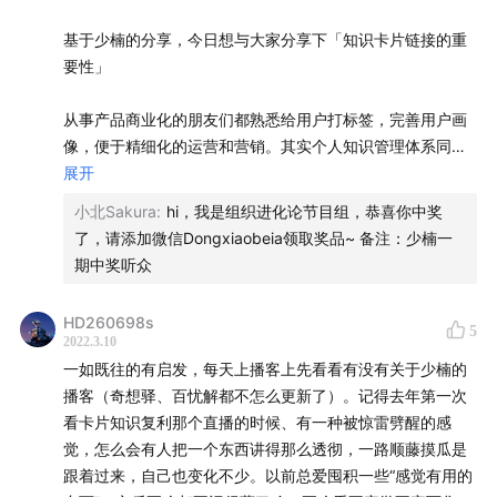
基于少楠的分享，今日想与大家分享下「知识卡片链接的重
要性」
从事产品商业化的朋友们都熟悉给用户打标签，完善用户画
像，便于精细化的运营和营销。其实个人知识管理体系同
样，给知识打标签，方便信息结构化，完善其关联性，让知
展开
识达到真正的扩张，便于自身吸收。
小北Sakura
:
hi，我是组织进化论节目组，恭喜你中奖
了，请添加微信Dongxiaobeia领取奖品~ 备注：少楠一
南添老师也分享过打标签，是为知识建立索引。让知识卡片
期中奖听众
形成一定的关联关系。
HD260698s
5
公众号的大部分内容都是通过此方式输出的，而现在小报童
2022.3.10
（少楠的另一个产品）就是我的公开版本flomo。
一如既往的有启发，每天上播客上先看看有没有关于少楠的
播客（奇想驿、百忧解都不怎么更新了）。记得去年第一次
同时Flomo 上有个功能是每日回顾，可通过微信和小组件来
看卡片知识复利那个直播的时候、有一种被惊雷劈醒的感
实现。不断回顾自己的思考片段、决策片段、知识点，过程
觉，怎么会有人把一个东西讲得那么透彻，一路顺藤摸瓜是
中可增加新的思考或者与旧有知识建立联系。让这些知识真
跟着过来，自己也变化不少。以前总爱囤积一些“感觉有用的
正属于自己。