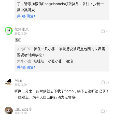
止了。而是在少楠的分享、公众号的文章里，不断告诉我们
53:21
「内容营销」不应该是求转化，而应该是如何建立
了，请添加微信Dongxiaobeia领取奖品~ 备注：少楠一
成为我们的一部份。
一些思维方式搭建的方法，以及记录想法、整理想法和输出
期中奖听众
声誉
在用notion前，我脑子里的最小节点是文章，而block后才反
想法的实践，来帮助我们学习如何更好的思考。
共
3
条回复
应到，原来文章是一个个块堆出来的。脑子也不是写好的脚
01:04:23
「单休」多年的少楠，如何理解纯粹的休息？
本，而是可以处理的数据库。
3.flomo的主页里，大大的写着“我们不擅长”，并且给我们推
炫彩张总
【Staff】
25
荐了对应领域或场景里比较适合的工具软件。
2022.3.09
使用工具，要了解工具背后的思维方式是什么
监制
^ Mark、迪卡普里鑫
👏🏻
4.在弱弱联合活动中，我在读库x单读xflomo的活动中下单，
后期
^ Jack、 陈太太
如果你没有观点，你就不值得被关注。你可以复制功能/外
加冰PRO
:
抓住一只小张，咱就是说被观点包围的世界需
并在群里晒单的时候，少楠没有推广，反而提醒要“理性消
文字编辑
^ BeiBei、Jack、 Mark
壳，但很难复制我们的理念
要贤者时间放松！
费”😂
运营
^ Yao
大华小言
:
哇哇哇，小张小张，治治
四、对待用户：
共
4
条回复
还有无数的细节，让我感受到的是切实的真诚。
【相关阅读】
《我们如何开发革命性的思维工具》
整个客户的ltv（客户终身价值）是动态的，我会花大量时间
：编译自：Andy
「轻快」
Miiiiiii
22
与客户沟通，沟通可以建立信任，而信任可以带来消费
Matuschak and Michael Nielsen, “How can we
2022.3.09
1.可以通过微信服务号输入，避免紧急时刻的慌乱，也减轻
听到二分之一的时候就去下载了flomo，接下去边听边记录了
develop transformative tools for thought?”
了输入压力。（可以直接微信语音输入，需要是pro会员）
坚持诚实，对自己，对用户
一些观点。为今天自己的行动力点赞😂
中文翻译版本链接：
zhuanlan.zhihu.com
2.界面清新，这个算是比较个人的观点，但客户端简洁清新
产品如果能给用户提供的价值高于他们付出的价值，他们就
山山在漫步
的配色，确实让我在输入的时候心情轻松愉悦很多
19
《如果你没有观点，你就不值得被关注》
2022.3.09