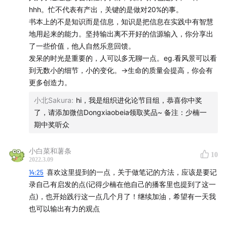
路人。真正的用户粘性，是【跟用户产生了沟通，嵌入生
hhh。忙不代表有产出，关键的是做对20%的事。
活，并让用户的生活因此发生变化】【持续提供超出回报的
书本上的不是知识而是信息，知识是把信息在实践中有智慧
价值】才有可能让合作源源不断，生生不息。
地用起来的能力。坚持输出离不开好的信源输入，你分享出
了一些价值，他人自然乐意回馈。
发呆的时光是重要的，人可以多无聊一点。eg.看风景可以看
3⃣️不累的创作和真正的休息
到无数小的细节，小的变化。→生命的质量会提高，你会有
更多创造力。
【不是去寻找热情，而是去发掘那些去找那些你比别人不厌
小北Sakura
:
hi，我是组织进化论节目组，恭喜你中奖
烦、不累的事情】这个观点也很刷新我自己以前的想法。
了，请添加微信Dongxiaobeia领取奖品~ 备注：少楠一
期中奖听众
这样思考之后，好像一下放松下来了，不需要因为标榜了热
情，就不允许自己偶尔的颓废。有了很多的自我允许，只是
小白菜和薯条
10
2022.3.09
沉浸享受过程，给了自己一块空间。
14:25
喜欢这里提到的一点，关于做笔记的方法，应该是要记
录自己有启发的点(记得少楠在他自己的播客里也提到了这一
点)，也开始践行这一点几个月了！继续加油，希望有一天我
少楠还最后提到【发呆的时光很重要，很多创作源于无
也可以输出有力的观点
聊】，讲到他在公园观察落叶流水的故事。ps.韩炳哲的《倦
怠社会》已经被成功安利加入书架。感恩。