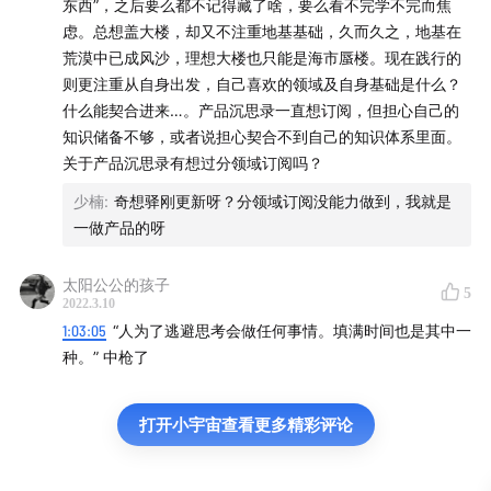
东西”，之后要么都不记得藏了啥，要么看不完学不完而焦
虑。总想盖大楼，却又不注重地基基础，久而久之，地基在
flomo就是记录思考碎片。不梳理碎片间的链接，不回顾，不
荒漠中已成风沙，理想大楼也只能是海市蜃楼。现在践行的
消化，那知识只是知道而非学到，更谈不上用到。
则更注重从自身出发，自己喜欢的领域及自身基础是什么？
什么能契合进来…。产品沉思录一直想订阅，但担心自己的
当然少楠和白光作为创始人将理念灌入到了产品里，这就是
知识储备不够，或者说担心契合不到自己的知识体系里面。
flomo这个工具想要传递给大家的思维方式，
关于产品沉思录有想过分领域订阅吗？
少楠
:
奇想驿刚更新呀？分领域订阅没能力做到，我就是
当链接越来越多，自然形成体系，也就是永久笔记。
一做产品的呀
每个月初的统计，发现我用flomo能记录5、6万文字时，开
始思考是不是flomo过于轻便让我添加了太多「预」永久笔
太阳公公的孩子
5
2022.3.10
记，两、三千字的长内容都开始记录在此。
1:03:05
“人为了逃避思考会做任何事情。填满时间也是其中一
种。” 中枪了
然而我对flomo的定位应该是memo的数量越来越少。自我消
化的内容，建立体系的内容都应该删除或移动到永久笔记
中。
打开小宇宙查看更多精彩评论
今年会将所有永久笔记陆续转到飞书上，用飞书构建Abby的