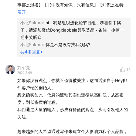
事都是混搭】【书中没有知识，只有信息】【知识是在特殊
放平台等功能于一体。
工作和行动中运用信息的能力】。
展开
飞书 OKR （okr.feishu.cn）是飞书上的一款目标管理工
小北Sakura
:
hi，我是组织进化论节目组，恭喜你中奖
具， 帮助组织聚焦目标，实现战略落地。我们也有来自飞
了，请添加微信Dongxiaobeia领取奖品~ 备注：少楠一
书的实践专家 ，手把手帮你的组织落地 OKR。
这几个观点启发了我：我们不需要去顾虑观点是否是自己悟
期中奖听众
公众号/微博：飞书
出来的（实际上这很少），而更多应该关注：这些观点能否
小北Sakura
:
你是不是没有找我领奖?
为自己所用，是否有去实践，跟自己的生命融合后再输出，
本节目由@声动活泼制作播出
共
4
条回复
以及在需要的时候随时能调用，这一点才是最重要的。
【加入听友群】
刘军亮
15
如果你喜欢这档节目并想和我们深度交流、结识其他志同
2022.3.09
在这之前，需要培养自己的鉴别能力，很有效的一个是多去
如果你没有观点，你就不值得被关注：这句话源自于Hey邮
道合的朋友，欢迎加入我们的听友群。请添加小助手
看一些历久弥新经得起时间考验的书籍，提炼观点。这就是
件客户端的创始人。
“feishuokr”，并备注你的姓名和公司，小助手会拉你进
少楠提到的【关注半衰期长的信息】。
想来确实如此，信息的流动其实也遵循从高到低，从高密
群。
度，到低密度的过程。
我们通过大量的输入，形成有价值的观点，从而引发他人的
2⃣️建立创作（or产品）的影响力，让用户生生不息
关注。
少楠关于“过程”和“结果”的一个观点很启发自己【我们做了很
越来越多的人希望通过写作来建立个人影响力和个人品牌，
多决定去不做一些事情，那些决定是很有价值的。一方面精