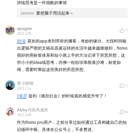
持续思考是一件很酷的事情
Janww
:
要把脑子用活起来～
apogee
7
2022.3.09
20:12
喜欢的app来到常听的播客，奇妙的缘分。大段时间输
出逻辑严密的文稿在高速运转的生活中越来越难做到，flomo
很好的用标签体系和短小易上手的方法记录下所思所想，这
些小小的idea或思考，仿佛一粒粒珍珠散落沙滩，标签如
绳，需要时窜起这些美好的所思所想。
李小明明
5
2022.3.14
1:10:17
提到《倦怠社会》的时候真的感觉升华了！
Abby与你共成长
6
2022.3.09
作为flomo pro用户，之前分享过如何通过工具构建自己的知
识循环中枢。具体在公众号上，不多赘述。