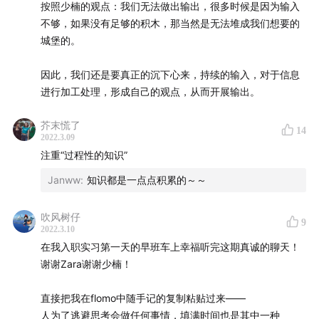
按照少楠的观点：我们无法做出输出，很多时候是因为输入
力收敛了，另一方面正是那些不做的事情塑造了我们自
不够，如果没有足够的积木，那当然是无法堆成我们想要的
己】。
城堡的。
因此，我们还是要真正的沉下心来，持续的输入，对于信息
听到这个观点，再去回看flomo的界面写满了该产品不擅长的
进行加工处理，形成自己的观点，从而开展输出。
事情，突然明白当时这款产品为何吸引人。人跟产品也是一
样的，我们往往只看到了重大的结果，而丢失了过程，这是
芥末慌了
14
是很遗憾的。在如今的社会形态下，我们被灌输了太多了唯
2022.3.09
结果导向主义，而忽落了宝藏的选择过程。
注重“过程性的知识”
Janww
:
知识都是一点点积累的～～
那些想得很好做砸的过程…那些想得很透彻最终没有做的过
吹风树仔
程…那些糊里糊涂做对了而未被总结的过程……都是非常宝藏
9
2022.3.10
的，更容易让我们真实地看见自己。而真实和坦诚是很容易
在我入职实习第一天的早班车上幸福听完这期真诚的聊天！
被感知到的。一旦受众感受到真诚，粘性就开始启动了。
谢谢Zara谢谢少楠！
直接把我在flomo中随手记的复制粘贴过来——
但要保持长期粘性，真诚还只是起点，它只能帮我们找到同
人为了逃避思考会做任何事情，填满时间也是其中一种