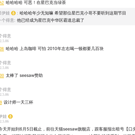
:42
哈哈哈哈 可恶！在星巴克当绿茶
娃和肖恩: 请在公众号给我们打赏
口头拼贴CollageTalk
菜伊娃
:
哈哈哈年少无知嘛 希望那位星巴克小哥不要听到这期节目
ollagetalk@outlook.com
一个得意
:
他已经成为星巴克中华区霸道总裁了
个得意
2.5.06
:06
哈哈哈 上岛咖啡 可怕 2010年左右喝一顿都要几百块
个得意
2.5.06
:00
太棒了 seesaw赞助
个得意
2.5.06
19
设计师一天三杯
伊娃
2.5.06
今天开始到6月5日截止，前往天猫seesaw旗舰店，跟客服报出暗号【口