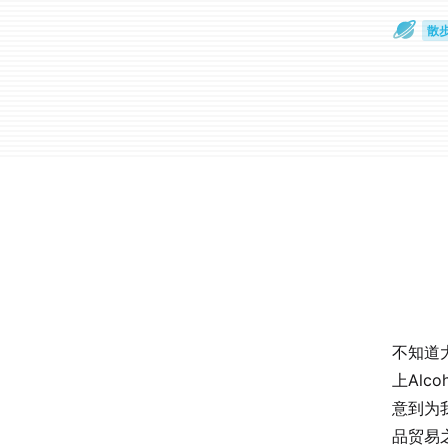
散
通
不知道
上Al
意到为
品贸易