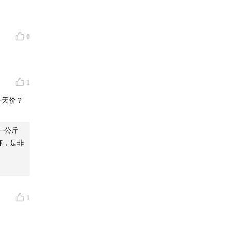
0
1
种天价？
一公斤
杯，是非
1
n
offee