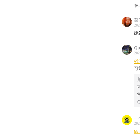
在
|时间轴
菜
02:47
爱
202
14:20
在
建
21:36
哥
Qu
35:40
巴
202
40:33
咖
49:
51:31
云
可
|相关阅
《黑金》（2
Q
The Co
farmer
一
UNESC
202
The Va
55
Keeping