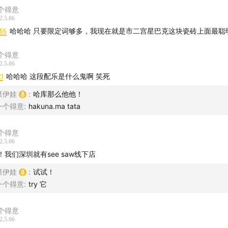
ions in Nineteenth-Century Rio de Janeiro, Brazil
个得意
(Tania An
2.5.06
:55
哈哈哈 只要限定词够多，我现在就是市二宫星巴克这块瓷砖上面最聪
g Island: The Kona Coffee Guide
uce Eats: Ethiopian Coffee Culture
个得意
2.5.06
21
哈哈哈 这段配乐是什么鬼啊 笑死
者
菜伊娃
:
哈库那么他他！
:
一个得意
:
hakuna.ma tata
aii (Julius H)
h (Kevin Macleod)
个得意
ound Village Marimba (SOFRA)
2.5.06
he Kadam Tree (Hall, Ken, Golden, Niel)
！我们深圳就有see saw线下店
 Collage Talk (肖恩)
菜伊娃
:
试试！
Delightin Dee
一个得意
:
try 它
式
个得意
 口头拼贴
2.5.06