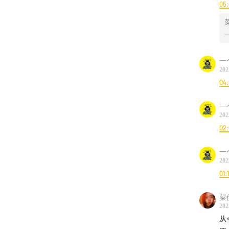
05
犒劳伊
微博:
@
邮箱:
c
一
202
04
一
202
02
一
202
01:
菜
202
从