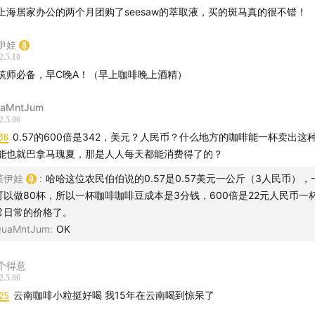
上海居家办公的两个月团购了seesaw的萃取液，买的斑马真的很不错！
伊娃
上咖啡的故事
2.5.10
夏威夷参观科纳咖啡农场
筑师必备，早C晚A！（早上咖啡晚上酒精）
伦比亚独特的咖啡景观
aMntJum
西咖啡园的种植历史
2.5.06
啡发源地埃塞俄比亚
36
0.57的600倍是342，美元？人民币？什么地方的咖啡能一杯卖出这
南咖啡与贸易公平
能也就巴拿马瑰夏，那是人人每天都能消费得了的？
菜伊娃
:
哈哈这位农民伯伯说的0.57是0.57美元一公斤（3人民币），
读
可以做80杯，所以一杯咖啡咖啡豆成本是3分钱，600倍是22元人民币一
006, Marc Francis, Nick Francis)
常日常的价格了。
uaMntJum
:
OK
nversation:
Why shade-grown coffee is good for birds and
s
个得意
O:
Coffee Cultural Landscape of Colombia
2.5.06
nabond Tale:
The best towns of the Columbia Coffee Regio
:25
云南咖啡小粒挺好喝 我15年在云南喝到惊呆了
 a Tight Lid: The Architecture and Landscape Design of C