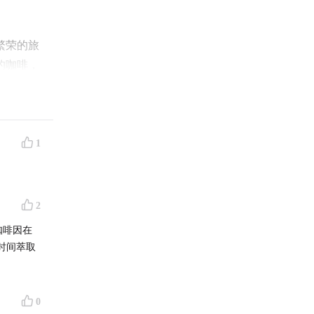
繁荣的旅
的咖啡，
，在巴
带雨林却
咖啡购买
南。
1
这期节目
2
咖啡因在
时间萃取
目了解参
桂花风味
0