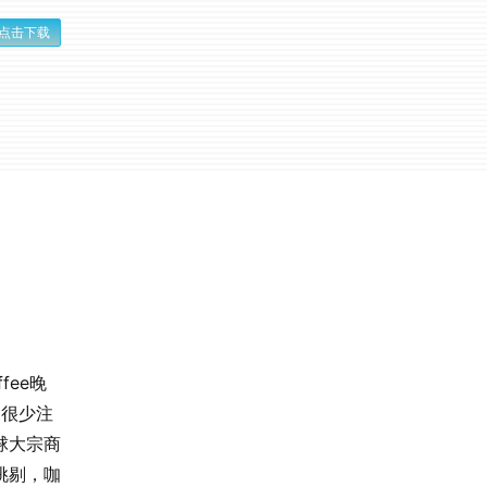
点击下载
fee晚
却很少注
球大宗商
挑剔，咖