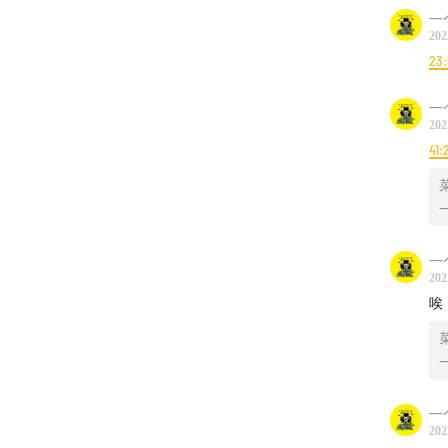
Plantat
一
202
Lima)
23
Love Bi
The Spr
一
202
41:
|内容作
背景音乐
Old Haw
Cumbis
一
Backgr
202
Under t
唉
主题音乐:
封面图片: 
|联系方
一
公众号:
202