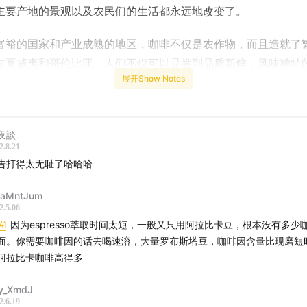
主要产地的景观以及农民们的生活都永远地改变了。
富裕的国家和产业成熟的地区，咖啡不仅是农作物，而且造就了
在夏威夷和哥伦比亚，人们不仅可以品尝到品质新鲜，风味独特
展开Show Notes
咖啡田间，亲自体验咖啡种植、采摘的过程。然而在故事的B面
塞俄比亚等其他产区，在咖啡农为世界带来优质咖啡的同时，热
消失，农民也食不果腹。在埃塞俄比亚，农民往往只能获得一杯
夜談
千分之一。而相似的贸易公平问题，也发生在我国的咖啡产地云
2.8.21
告打得太无耻了哈哈哈
让我们每个人的消费行为和千里之外的土地绑在了一起，也希望
家更了解手中的这杯咖啡。
aMntJum
2.5.06
牌
41
因为espresso萃取时间太短，一般又只用阿拉比卡豆，根本没有多少
面。你需要咖啡因的话去喝速溶，大量罗布斯塔豆，咖啡因含量比现磨短
w 咖啡
阿拉比卡咖啡高得多
啡液系列(长颈鹿/亚洲象/桂花)产品链接如下，欢迎收听本期节
！
m.tb.cn「Seesaw冷萃咖啡液美式浓缩黑咖啡长颈鹿亚洲象
y_XmdJ
糖」
2.6.19