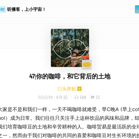
听播客，上小宇宙！
步时
勤路上
47|你的咖啡，和它背后的土地
口头拼贴
60分钟
·
4年前
588
·
23
大家是不是和我们一样，一天不喝咖啡就难受，早C晚A (早上cof
cohol）成为日常。我们往往只关注手上这杯饮品的风味和品牌，
我们培育咖啡豆的土地和辛苦耕种的人。咖啡贸易是最活跃的全
之一，然而由于我们对咖啡的共同的喜爱和咖啡豆对生长环境的