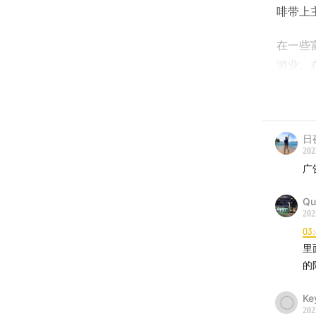
啡带上
在一些
游业。
更能在
西、埃
在不断
日
单价的
202
广
全球化
能让大
Qu
202
|合作品
03:
里
Seesa
的
冷萃咖
与方式
Ke
无添加
202