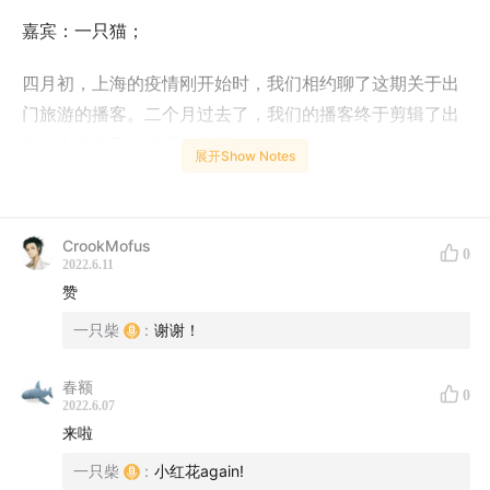
嘉宾：一只猫；
四月初，上海的疫情刚开始时，我们相约聊了这期关于出
门旅游的播客。二个月过去了，我们的播客终于剪辑了出
来，上海终于也有所好转了。
展开Show Notes
希望之后的日子越来越好，大家能有更多的机会趁着夏日
出游，看一看不一样的世界。
CrookMofus
0
2022.6.11
【相关资料】
赞
一只柴
:
谢谢！
一只柴和一只猫的游记博客：猫和柴的野游
(
www.meowshiba.com
)
春额
0
2022.6.07
【主要话题】
来啦
0:35
大桐的一些话；
一只柴
:
小红花again!