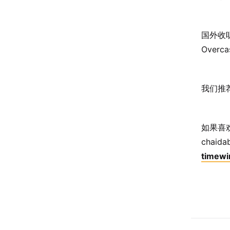
国外收听平
Overca
我们推
如果喜
chai
timew