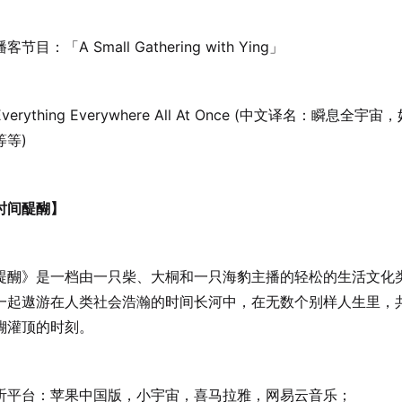
播客节目：「
A Small Gathering with Ying
」
erything Everywhere All At Once (中文译名：瞬息全宇
等等)
时间醍醐】
醍醐》是一档由一只柴、大桐和一只海豹主播的轻松的生活文化
一起遨游在人类社会浩瀚的时间长河中，在无数个别样人生里，
醐灌顶的时刻。
听平台：苹果中国版，小宇宙，喜马拉雅，网易云音乐；