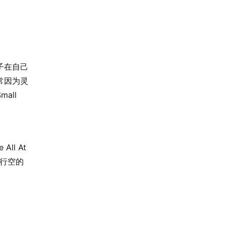
子在自己
常因为灵
all
ll At
马行空的