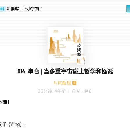
听播客，上小宇宙！
步时
勤路上
014. 串台 | 当多重宇宙碰上哲学和怪诞
时间醍醐
36分钟
·
4年前
41
·
0
本期】
子 (Ying)；