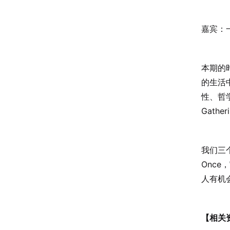
嘉宾：
本期的
的生活
性、哲
Gath
我们三个
Onc
人有机
【相关