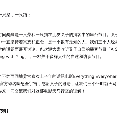
一只柴，一只猫；
时间醍醐是一只柴和一只猫在朋友叉子的播客中的串台节目。叉
中一直坚持着冥想和正念，是一个很有觉知的人。我们三个人经
学的话题而展开讨论。也欢迎大家收听叉子自己的播客节目「A Sm
ering with Ying」，一档关于多样人生的自述和访谈节目。
不约而同地异常喜欢上半年的话题电影Everything Everywhere A
e，官方译名瞬息全宇宙，感谢叉子的邀请，让我们三个平时就天
会来一同交流我们对这部电影天马行空的理解！
资料】