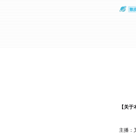
散
通
【关于
主播：叉