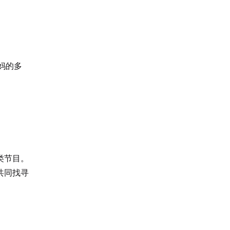
宙，妈的多
类节目。
共同找寻