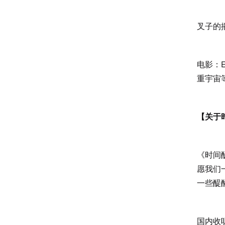
叉子的
电影：Ev
重宇宙
【关于
《时间
愿我们
一些醍
国内收