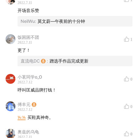
2022.7.11
开场音乐赞
NeilWu
:
莫文蔚—午夜前的十分钟
饭困困不团
1
2022.7.11
更了！
直流电DC
:
蹭选手作品完成更新
小茗同学o_O
0
2022.7.12
呼叫匡威品牌打钱！
傅丰元
0
2022.7.12
14:14
买鞋真神奇。
奥兹的乌龟
0
2022.7.11