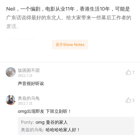
Neil，一个编剧，电影从业11年，香港生活10年，可能是
广东话说得最好的东北人。给大家带来一些幕后工作者的
废话。
【本期节目】
展开Show Notes
三段奇怪的素材唤醒我记忆中的一段故事，那就把它讲出
来吧。
饭困困不团
7
2022.7.11
一个东北人和一个台北人被一位香港歌手和一家日本连锁
声音很好听诶
便利店连接起来，横跨几年从台北到曼谷的故事，听起来
有没有很扯？做了那么久的编剧，发现真实生活远远要比
奥兹的乌龟
3
2022.7.11
剧本中的情节更离谱。
omg出现即友 下班立刻听！
【剧透】
Ponty
:
omg 曼谷的家人
奥兹的乌龟
:
哈哈哈哈家人好！
01:30
我为什么叫油尖旺午夜场？