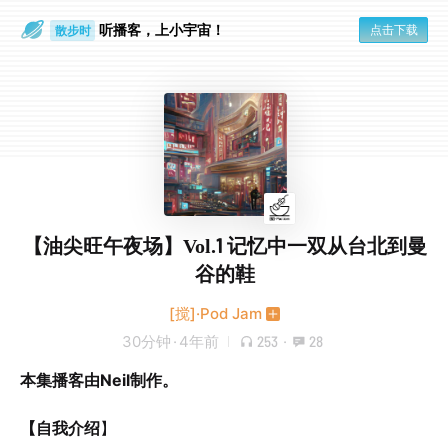
听播客，上小宇宙！
点击下载
散步时
通勤路上
【油尖旺午夜场】Vol.1 记忆中一双从台北到曼
谷的鞋
[搅]·Pod Jam
30分钟
·
4年前
253
·
28
本集播客由Neil制作。
【自我介绍
】