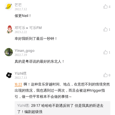
芒芒
4
03:15
Pod jam主题简介
2022.7.12
催更Neil！
07:30
金句天王黎明的八卦小故事：不能空腹吃早餐？！
邓可乐 ︎▸ 可乐FM
1
2023.2.22
10:25
故事正式展开
幸好我听到了最后一秒钟！
21:00
阿豆暂时消失，但别急，他马上又要出现了
Yinan_gogo
1
2022.7.19
27:55
故事讲完，但它可能完了，又可能没完
真的是粤语说的最好的东北人！
本期节目源于[搅]·Pod Jam 活动。收听更多48小时限时
Yizhi嘿
0
创作播客：
changeable-goose-68a.notion.site
2022.7.13
16:23
啊！这种音乐穿越时间、地点，在意想不到的情境突然
出现的情况，我也遇到过一两次，而且会被这种trigger指
引，做一些平常根本不会做的事情～
Yizhi嘿
:
29:17 哈哈哈不剧透反转了 但是我真的听进去
了！编剧超级强