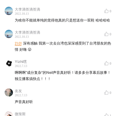
大李滴答滴答滴
0
2022.10.13
为啥你不能就单纯的觉得他真的只是想送你一双鞋 哈哈哈哈
大李滴答滴答滴
0
2022.10.13
21:01
深有感触 我第一次去台湾也深深感受到了台湾朋友的热
情 好嗨 😛
Yizhi嘿
0
2022.7.13
啊啊啊“成分复杂”的Neil声音真好听！请多多分享幕后故事！
独立播客搞快点！！！
友友
0
2022.7.13
声音真好听
微辣斯
1