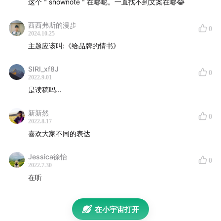
这个＂shownote＂在哪呢。一直找不到文案在哪😂
你将在节目中听到以下品牌的回答（顺序不分先后）：
西西弗斯的漫步
0
02:33
理然 创始人 黄伟强
2024.10.25
主题应该叫:《给品牌的情书》
03:16
BOP波普专研 创始人 刘滨
05:26
effortless 创始人兼CEO 周晓庆
SIRI_xf8J
0
08:12
泽田本家 创始人 石泽政
2022.9.01
12:03
Indie Pure乐了 创始人 Kris
是读稿吗…
13:28
RE而意 创始人 菅根史郎
新新然
14:40
加点滋味 联合创始人 何文超
0
2022.8.17
18:56
好望水HOPE WATER 合伙人兼CMO 夏明升
喜欢大家不同的表达
19:30
奥兰中国 董事长兼创始人 郑俊杰
Jessica徐怡
22:29
delicates CEO兼主理人 黄东杰
0
2022.7.30
23:28
永璞咖啡 创始人 铁皮
在听
25:53
水獭吨吨 联合创始人兼COO 莫莫子
27:54
YIN隐 创始人兼CEO 武崟
在小宇宙打开
30:14
Öarmilk吾岛 联合创始人 刘海龙