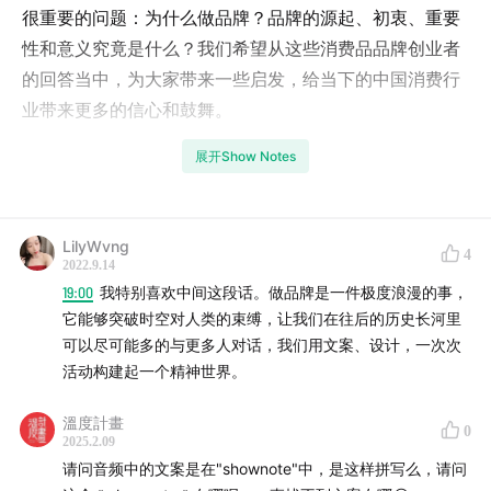
很重要的问题：为什么做品牌？品牌的源起、初衷、重要
性和意义究竟是什么？我们希望从这些消费品品牌创业者
的回答当中，为大家带来一些启发，给当下的中国消费行
业带来更多的信心和鼓舞。
展开Show Notes
短片之外，我们还编排制作了这三期播客，以声音的形式
将每一个品牌的回答更加完整真实地记录下来。
第一期的主题是关于品牌创业的开端和源起，本期的主题
LilyWvng
4
2022.9.14
则是有关对于品牌的理解和其意义的探讨。其中共收录了
19:00
我特别喜欢中间这段话。做品牌是一件极度浪漫的事，
16 位新消费品牌创业者的回答，他们从如何解读品牌，如
它能够突破时空对人类的束缚，让我们在往后的历史长河里
何看待品牌重要性的角度进行了回答。
可以尽可能多的与更多人对话，我们用文案、设计，一次次
活动构建起一个精神世界。
该企划下三期播客将同步上线，欢迎大家收听。我们也以
播客的顺序，整理了相应的文字稿，欢迎大家前往
溫度計畫
0
2025.2.09
shownotes 查看。在此，也特别感谢所有品牌的参与和支
请问音频中的文案是在"shownote"中，是这样拼写么，请问
持。