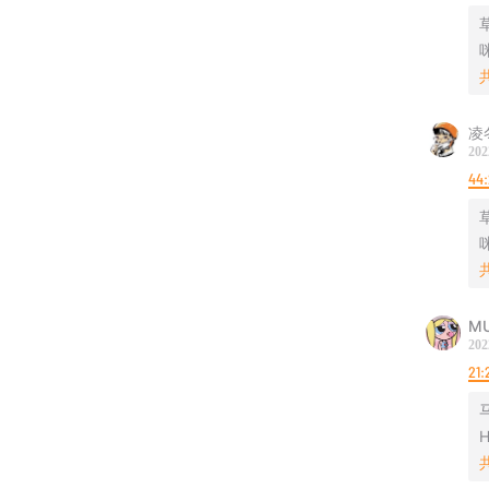
请加：A
咪
【关于黑
黑猫侦
凌
媒体人
202
隐匿的
44:
【如何
咪
你可以
📛Wei
✉️公众
M
📮合作邮
202
🕵🏻
21:
群。
H
【赞助
爱发电