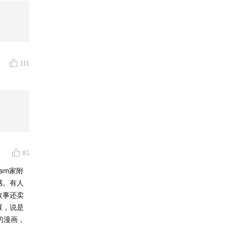
111
85
am家附
感。有人
故事还卖
展，说是
d的漫画，