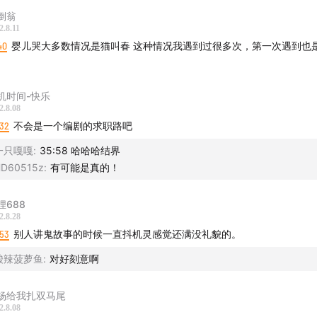
倒翁
2.8.11
40
婴儿哭大多数情况是猫叫春 这种情况我遇到过很多次，第一次遇到也是吓了一
。
机时间-快乐
2.8.08
:32
不会是一个编剧的求职路吧
一只嘎嘎
:
35:58 哈哈哈结界
D60515z
:
有可能是真的！
狸688
2.8.28
:53
别人讲鬼故事的时候一直抖机灵感觉还满没礼貌的。
酸辣菠萝鱼
:
对好刻意啊
杨给我扎双马尾
2.8.08