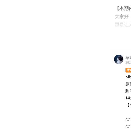
【本期
大家好
题是让
子》的
人亲身
虽然已
草
烤模式
202
置
如果是
M
原
来》，
到
⬇
*节目中
【h
【时间

00:01:50

00:05:10