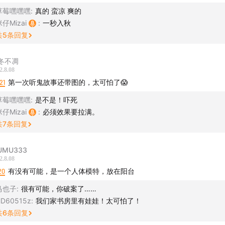
lexis_mizai 投稿 （不接受微信语音投稿哦，具体要求请详询）
草莓嘿嘿嘿
:
真的 蛮凉 爽的
仔Mizai
:
一秒入秋
猫侦探社🐈‍⬛】
共
5
条回复
探社，是一个专门讲述罪案故事的播客。由两个生活在不同半球
冬不凋
共创。节目会打捞一些离奇罪案故事，试图与大家一起寻找那些
2.8.08
真相。每周一固定更新，欢迎大家一起来聊。
21
第一次听鬼故事还带图的，太可怕了😱
收听🎧】
草莓嘿嘿嘿
:
是不是！吓死
仔Mizai
:
必须效果要拉满。
在国内各大播客平台上找到我们，也欢迎来微博和公众号与我们
共
7
条回复
bo：黑猫侦探社Podcast
号：黑猫侦探社Podcast
UMU333
箱：blackcatpodcast@163.com
2.8.08
 欢迎加入黑猫侦探社【探员群】，🔍搜索Alexis_Mizai 备注 黑猫
20
有没有可能，是一个人体模特，放在阳台
马也子
:
很有可能，你破案了……
D60515z
:
我们家书房里有娃娃！太可怕了！
我们】
共
6
条回复
：
afdian.net