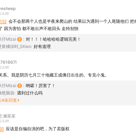
ovesheep
2.8.08
11:52
会不会那两个人也是半夜来爬山的 结果以为遇到一个人尾随他们 把
了 因为害怕 都不敢出声不敢回头 走特别快
仔Mizai
:
对！！！哈哈哈哈逻辑完美！
橙黄橘绿时_5Kwo
:
好有道理
761667l
2.8.08
关系。我是阴历七月三十地藏王成佛日出生的。专克小鬼。
仔Mizai
:
哟嚯！厉害了！
橄榄脑袋
:
遇到过什么吗
共
4
条回复
之濑菜菜
2.8.09
:03
应该是自编自演的吧，为了卖版权