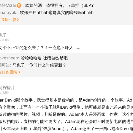
仔Mizai
:
软妹的酒，值得拥有。（单押（SLAY
马路边捡到东西的正确处理方式
inatayuki
:
软妹拜拜hhhhh这是真实的暗号吗hhhhh
2
《出租屋里的暗格》恐怖指数：★★★
共
3
条回复
你有没有诡异的租房经验？
《对面楼里，有人在看我》恐怖指数：★★★
也子
0
录节目时候出现的保洁阿姨
2.8.08
两个不正经的怎么来了？！一点也不吓人……
《Dear David》 恐怖指数：★★★★★
梦里出现的小孩
lovesheep
:
哈哈哈哈哈 吐槽自己是吧
3
呵呵达
我家的猫，不对劲！
:
马也子，你们什么时候更新？
共
11
条回复
8
走廊的那一头
自己动起来的摇椅
荷柠檬汁
3
镜头感非常强的David
2.8.09
8
附体？
ear David那个故事，我觉得基本是虚构的，是Adam创作的一个故事。Ad
4
Adam是你吗
有个雕像，上面有一个小孩子就和David很像，他可能就是由此得来的灵
析过他拍的照片、视频，判断是假的。Adam本人是漫画家、作家，这个
6
《发小的照片》恐怖指数：★★
版权拍电影，虚构的可能性更大了。Adam现在还会时不时更新电影的进
守护灵附体！
计今年秋天上映（“星爵”饰演Adam）。Adam还画了一张自己抱着Davi
《半夜登山的尾随者》恐怖指数：★★★