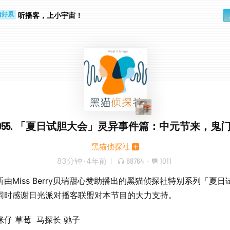
听播客，上小宇宙！
睛好累
个人
055. 「夏日试胆大会」灵异事件篇：中元节来，鬼
黑猫侦探社
83分钟
·
4年前
88764
·
1011
由Miss Berry贝瑞甜心赞助播出的黑猫侦探社特别系列「夏日
同时感谢日光派对播客联盟对本节目的大力支持。
咪仔 草莓 马探长 驰子