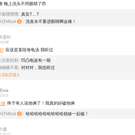
谢 晚上洗头不闭眼睛了昂
草莓嘿嘿嘿
:
真实T﹏T
仔Mizai
:
洗发水不要进眼睛啊会痛！
坏蛋针
2.8.08
57
应该是某段海龟汤 我听过
生活里的刺
:
凹凸电波有一期
楠楠睡不着
:
对对对，我也听过
共
3
条回复
xia
2.8.11
1:06
终于有人说他俩了！我真的好磕他俩
仔Mizai
:
哈哈哈哈哈哈哈哈哈姐妹一起磕！
个团
2.10.17