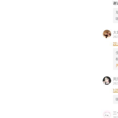
谢
咪
大
202
22:
周周
202
1:2
咪
三
202