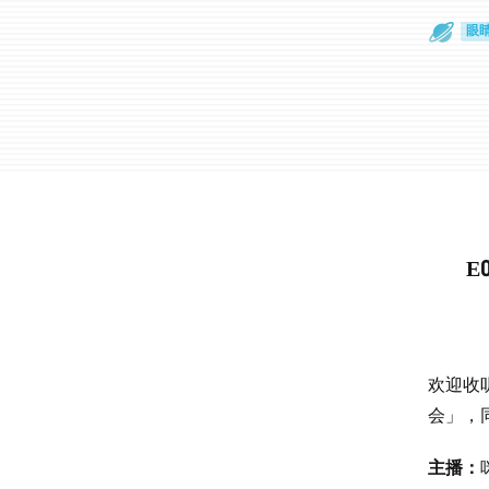
眼
一
E
欢迎收听
会」，
主播：