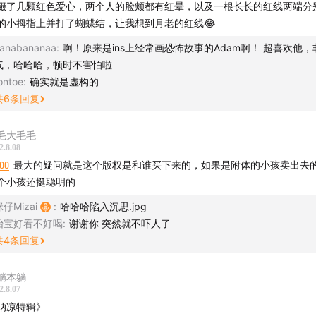
缀了几颗红色爱心，两个人的脸颊都有红晕，以及一根长长的红线两端分
《猎奇爱好者》恐怖指数：★★★
的小拇指上并打了蝴蝶结，让我想到月老的红线😂
好运来！
anabananaa
:
啊！原来是ins上经常画恐怖故事的Adam啊！ 超喜欢他，
气，哈哈哈，顿时不害怕啦
派送】
ontoe
:
确实就是虚构的
 Berry 贝瑞甜心气泡果酒 黑猫听众专享福利！！
共
6
条回复
.8/1箱（1箱6种口味），买二赠一，到手最低29.9/1箱。
毛大毛毛
↓复制下方黑猫听众专属链接进入淘宝
2.8.08
:00
最大的疑问就是这个版权是和谁买下来的，如果是附体的小孩卖出去
个小孩还挺聪明的
仔Mizai
:
哈哈哈陷入沉思.jpg
月8日-8月12日0点购买，需要凑单200叠加30优惠津贴享受最终
怡宝好看不好喝
:
谢谢你 突然就不吓人了
月12日0点后购买，找客服报暗号“软妹拜拜”直接获得优惠价。ღ( ´･ᴗ
共
4
条回复
众语音征集🕵🏻】
躺本躺
黑猫吗？我们征集您的1分钟语音，讲一讲你亲身经历的恐怖/危险
2.8.07
纳凉特辑》