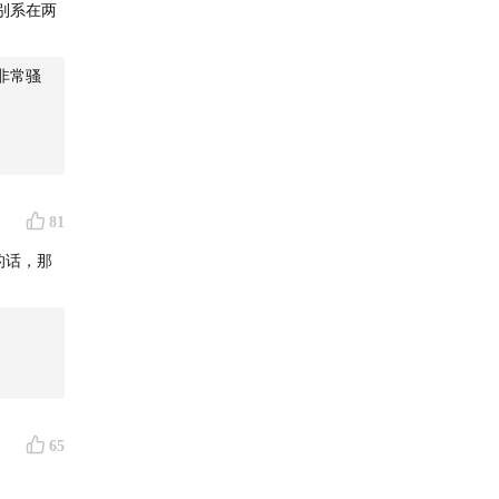
别系在两
非常骚
81
的话，那
优惠。
･` )
65
/可怕