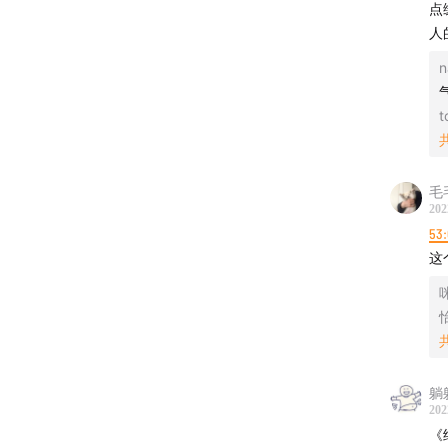
点
01:14:12
人
01:20:45
n
【福利
t
Miss
原价64
毛
↓↓↓
202
m.tb.cn
53
这
咪
👉 8
👉 8
【黑猫听
躺
想参与
202
《
故事。