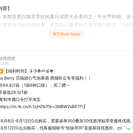
内容】
，本期是是白猫灵异社的夏日试胆大会系列之：中元节特辑。这
人瑟瑟发抖的灵异故事，本期我们邀请到了灵异界扛把子《马探
马老师和驰老师两位主播来串台。四位主播各自分享了亲身经历
展开Show Notes
经历的灵异故事。
经立秋，但三伏天还没结束，天气依然十分炎热，很多地方依然
莓嘿嘿嘿
。希望本期的「夏日试胆大会」可以给收音机前的听众们带来些
2.8.08
【福利时间】🥭🍋🍇🍉🍏🍓
顶
胆子小比较小的朋友，可以与草莓一起直接跳到最末尾，收听金
iss Berry 贝瑞甜心气泡果酒 黑猫听众专享福利！！
价64.8/1箱（1箱6种口味），买二赠一
神清气爽地迎接新的一周！
手最低29.9/1箱
️⬇️复制专属口令打开淘宝
提到的照片请移步公众号“黑猫侦探社Podcast”
ttps://m.tb.cn/h.fzjHZki?tk=2MBW2sB67f1】
轴护体】
 8月8日-8月12日0点购买，需要凑单200叠加30优惠津贴享受最终优惠
白猫灵异社，出动！
 8月12日0点后购买，找客服报暗号“软妹拜拜”直接获得优惠价。ღ( ´･ᴗ･`
《玄关门口的酸奶》恐怖指数：★