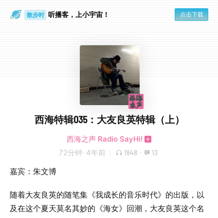
散步时
听播客，上小宇宙！
点击下载
通勤路上
西海特辑035：大友良英特辑（上）
西海之声 Radio SayHi!
72分钟
·
4年前
1948
·
13
嘉宾：朱文博
随着大友良英的随笔集《我成长的音乐时代》的出版，以
及在这个夏天莫名其妙的《海女》回潮，大友良英这个名