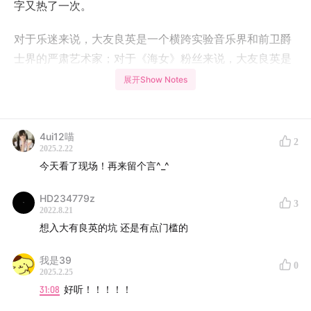
字又热了一次。
对于乐迷来说，大友良英是一个横跨实验音乐界和前卫爵
士界的严肃艺术家；对于《海女》粉丝来说，大友良英是
创作了漂亮的复古日本流行乐的音乐人；对于泛娱乐新闻
展开Show Notes
受众来说，大友良英是一个对能年玲奈（弄）十分照顾的
看起来不太正经的大叔。这三种印象的交集，构成了大友
良英在我们心中的印象，这三种印象不同侧面间的混合，
4ui12喵
2
2025.2.22
让我们对大友良英产生种种十分不同的阐释和理解。
今天看了现场！再来留个言^_^
同时，大友良英和中国的交往也很深，他在学生时代就曾
HD234779z
3
游历中国，后来为田壮壮的《蓝风筝》和许鞍华的《女
2022.8.21
人，四十》制作电影配乐，还有一些作品大量采用了来自
想入大有良英的坑 还是有点门槛的
当代中国的元素，也自90年代起就和中国的实验音乐场景
我是39
产生了持续多年的交往。
0
2025.2.25
31:08
好听！！！！！
这一期我们请来西海的老朋友、和大友良英产生过许多交