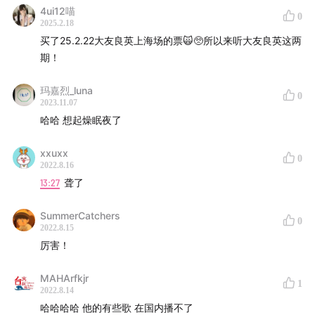
集的乐手朱文博作为嘉宾，请他选出十首作品，带动听友
4ui12喵
0
2025.2.18
从音乐上的更多角度了解这个产量极高、形象丰富的音乐
买了25.2.22大友良英上海场的票🙀🥺所以来听大友良英这两
家。
期！
Shownotes:
玛嘉烈_luna
0
2023.11.07
00:29
为什么聊起大友良英？
哈哈 想起燥眠夜了
05:15
朱文博和大友良英的第一次接触
xxuxx
0
2022.8.16
12:05
Track 01: 大友良英 - Turntable With Guitar Amp
13:27
聋了
18:14
从杨波的《自由音乐》第一次接触大友良英的噪音
SummerCatchers
0
2022.8.15
厉害！
21:31
对于没有噪音音乐经验的听友，会如何引导？
MAHArfkjr
29:48
Track 02: Ground Zero - miagetegoran, yoru no
1
2022.8.14
hoshi wo
哈哈哈哈 他的有些歌 在国内播不了