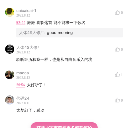
34:09
大友良英很喜欢翻玩
caicaicai-1
0
2022.8.12
40:31
大友良英的新爵士运动
52:44
嗷嗷 喜欢这首 能不能求一下歌名
人体4S大修厂
:
good morning
42:38
Track 03: Otomo Yoshihide's New Jazz
Orchestra - Gazzelloni (Eric Dolphy cover)
人体4S大修厂
0
2022.8.12
47:00
用森山大道的照片做了个Eric Dolphy的“假封面”
聆听经历和我一样，也是从自由音乐入的坑
49:42
大友良英会用很摇滚的方式、很“狮子座”的方式去处
macca
1
2022.8.12
理他喜欢的材料
29:54
太好听了！
52:34
Track 04: Otomo Yoshihide's New Jazz
代码24
0
Ensemble - Good Morning (feat. Phew)
2022.8.11
太梦幻了，感动
58:00
这一张与户川纯和Phew两个传奇女歌手合作
打开小宇宙查看更多精彩评论