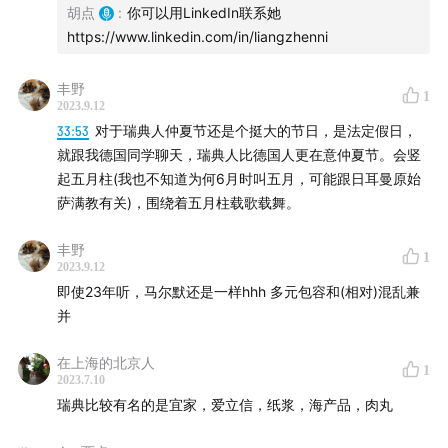
胡点
:
你可以用LinkedIn联系她
https://www.linkedin.com/in/liangzhenni
丰野
1
2023.9.12
33:53
对于瑞典人仲夏节还是个挺大的节日，是法定假日，
就跟我德国同学聊天，瑞典人比德国人更在意仲夏节。会竖
起五月柱(我也不知道为何6月时叫五月，可能跟日耳曼原始
萨满教有关)，围绕着五月柱载歌载舞。
丰野
1
2023.9.12
备注
即使23年听，马尔默还是一样hhh 多元包容和(相对)混乱兼
并
四海漫游是五湖四海播客下的一个子栏目，又名生活在
别处。我们每期以一个城市为线索，由在那个城市中生
在上海的北京人
1
2023.7.10
活了至少几年的人带领我们用ta的视角遨游。往期内
瑞典比较有名的是宜家，爱立信，纸浆，海产品，肉丸
容：
德国柏林
|
墨西哥田野
|
美国洛杉矶
|
美国纽约
|
英
国
|
美国奥斯汀