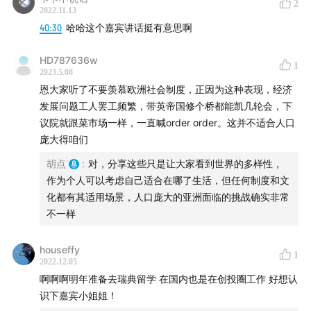
2
2022.11.13
40:30
哈哈这个嘉宾讲话挺有意思啊
HD787636w
1
2023.5.08
恩大家听了不要羡慕欧洲社会制度，正因为这种表现，经济
发展问题工人罢工频繁，带英帝国修个桥都能凯几轮会，下
议院就跟菜市场一样，一直喊order order。这并不适合人口
庞大得咱们
胡点
:
对，分享这些只是让大家看到世界的多样性，
作为个人可以考虑自己适合在哪了生活，但任何制度和文
化都有其适用场景，人口庞大的亚洲面临的挑战确实非常
瑞典人发明的「蓝牙」有专门的官网，解释了蓝牙名字
不一样
的来源
维基百科 Lagom 词条
houseffy
1
2022.12.05
啊啊啊明年准备去瑞典留学 在国内也是在创投圈工作 好想认
识下嘉宾小姐姐！