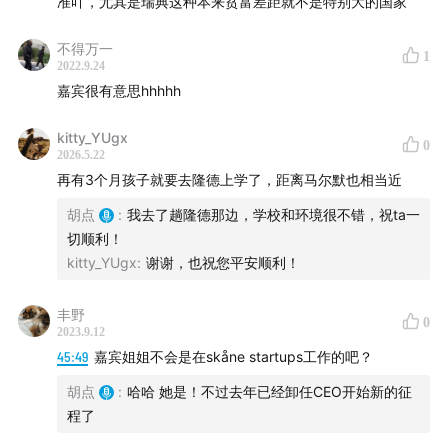
准吖，尤其是瑞典这种本来贫富差距就不是特别大的国家
不得万一
1
2022.9.24
嘉宾很有意思hhhhh
kitty_YUgx
0
2026.5.22
再有3个月孩子就要去隆德上学了，距离马尔默也相当近
胡点
:
我去了趟隆德那边，学校和环境很不错，祝ta一
切顺利！
kitty_YUgx
:
谢谢，也祝您平安顺利！
丰野
0
2023.9.12
45:49
嘉宾姐姐不会是在skåne startups工作的吧？
胡点
:
哈哈 她是！不过去年已经卸任CEO开始新的征
程了