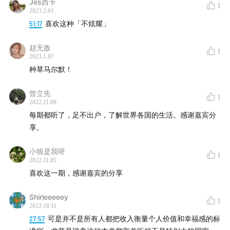
Jes西卡
1
封面图和上面的插图：甄妮在海边拍摄的马尔默一角
2023.2.01
51:17
喜欢这种「不炫耀」
任何设备都可以通过访问我们的
网站
在线收听，或者使
用泛用型播客客户端订阅，也欢迎通过
小宇宙
与我们留
赵无敌
1
言交流
2023.1.07
五湖四海播客和主播、嘉宾介绍
种草马尔默！
曾立先
1
2022.11.08
每期都听了，足不出户，了解世界各国的生活。感谢嘉宾分
享。
小狼是我呀
1
2022.11.05
喜欢这一期，感谢嘉宾的分享
Shirleeeeey
1
2022.10.11
27:57
可是并不是所有人都把收入衡量个人价值和幸福感的标