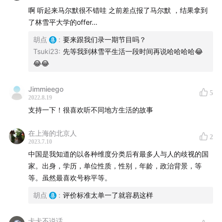
在瑞典工作的福利、性别平等
啊 听起来马尔默很不错哇 之前差点报了马尔默 ，结果拿到
01:00:04
北欧中产生活：骑自行车、航海小船、夏天小
了林雪平大学的offer…
屋、种菜小屋
胡点
:
要来跟我们录一期节目吗？
参考链接
Tsuki23
:
先等我到林雪平生活一段时间再说哈哈哈哈😂
😂😂
大约十年前我和甄妮通过「AIESEC」组织相识，并且
把她匹配去了巴西的实习项目
Jimmieego
5
2022.8.19
维基百科 Racial segregation 词条
支持一下！很喜欢听不同地方生活的故事
Sweden fire turns cans of rotten fish into exploding
missiles
在上海的北京人
2
哈佛商业评论的这篇文章中引用了一张图，甄妮的描述
2023.7.10
中国是我知道的以各种维度分类后有最多人与人的歧视的国
也为左下角的瑞典增加了一个例证
家。出身，学历，单位性质，性别，年龄，政治背景，等
等。虽然最喜欢号称平等。
胡点
:
评价标准太单一了就容易这样
卡卡不说话