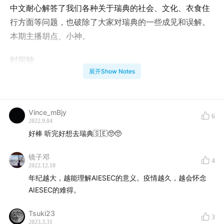
中文耐心解答了我们各种关于瑞典的社会、文化、衣食住
行方面等问题，也破除了大家对瑞典的一些成见和误解。
本期主播胡点、小神。
时间轴
展开Show Notes
01:23
嘉宾甄妮自我介绍，瑞典印象的三个关键词
05:51
国际化小都市马尔默
12:10
最喜欢和最不喜欢马尔默的地方
Vince_mBjy
6
2022.9.04
20:03
传说中夜不闭户人人平等的「社会主义」瑞典是
好棒 听完好想去瑞典🇸🇪🥺🥺
真的吗？
25:30
瑞典是怎么看待富裕的？
镜子邓
4
2022.12.10
34:18
鲱鱼罐头好不好吃？（口胡修正：鲱鱼的「鲱」
年纪越大，越能理解AIESEC的意义。疫情越久，越会怀念
读「飞」）瑞典人用宜家吗？
AIESEC的难得。
39:26
信奉 Lagom ，低调的瑞典人
43:10
在瑞典非盈利机构的工作是什么体验？
Tsuki23
3
2023.3.31
52:28