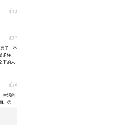
3
7
重要了，不
是多样、
之下的人
6
、生活的
。🥺