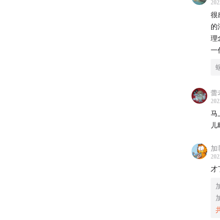
202
很
的
理
一
蕾
202
马
儿
加
202
05:09
公
才
13:02
回
——19
——19