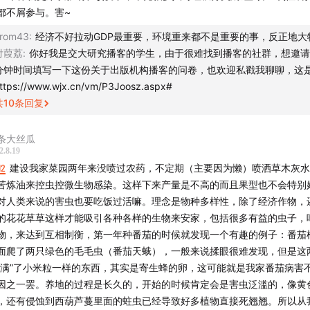
都不屑参与。害~
rom43
:
经济不好拉动GDP最重要，环境重来都不是重要的事，反正地大
付葭荔
:
你好我是交大研究播客的学生，由于很难找到播客的社群，想邀请
分钟时间填写一下这份关于出版机构播客的问卷，也欢迎私戳我聊聊，这
ttps://www.wjx.cn/vm/P3Joosz.aspx#
共
10
条回复
条大丝瓜
2.8.19
12
建设我家菜园两年来没喷过农药，不定期（主要因为懒）喷洒草木灰水
苦炼油来控虫控微生物感染。这样下来产量是不高的而且果型也不会特别
对人类来说的害虫也要吃饭过活嘛。理念是物种多样性，除了经济作物，
的花花草草这样才能吸引各种各样的生物来安家，包括很多有益的虫子，
物，来达到互相制衡，第一年种番茄的时候就发现一个有趣的例子：番茄
面爬了两只绿色的毛毛虫（番茄天蛾），一般来说揉眼很难发现，但是这
长满”了小米粒一样的东西，其实是寄生蜂的卵，这可能就是我家番茄病害
因之一罢。养地的过程是长久的，开始的时候肯定会是害虫泛滥的，像黄
，还有侵蚀到西葫芦蔓里面的蛀虫已经导致好多植物直接死翘翘。所以从