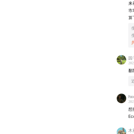
来
市
算
园
202
鄱
hx
202
想
Ec
木