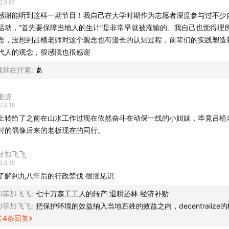
2.9.07
感谢能听到这样一期节目！我自己在大学时期作为志愿者深度参与过不少
活动，“首先要保障当地人的生计”是非常早就被灌输的、我自己也觉得理
念，没想到吕植老师对这个观念也有漫长的认知过程，前辈们的实践塑造
代人的观念，很感慨也很感谢
螺丝在拧紧
:
🫂
老虎
2.8.18
上转给了之前在山水工作过现在依然奋斗在动保一线的小姐妹，毕竟吕植
时的偶像后来的老板现在的同行。
菲加飞飞
2.8.19
众对自然的关注，真的转化为实践了吗
了解到九八年后的行政禁伐 很涨见识
顾 37 年亲历的自然保护进程
加菲加飞飞
:
七十万森工工人的转产 退耕还林 经济补贴
加菲加飞飞
:
把保护环境的效益纳入当地百姓的效益之内，decentralize
80 年代：人与动物的拉锯
共
4
条回复
90 年代：钱！