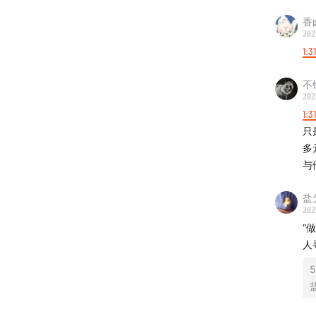
——19
香
202
21:25
吕植
1:3
30:45
“
不
202
47:14
可
1:3
——用
只
多
51:59
你
与
55:11
从
盐
202
“
59:14
不
人
1:13:14
1:15:05