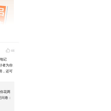
44
极地记
好者为你
用，还可
你花两
是问卷：