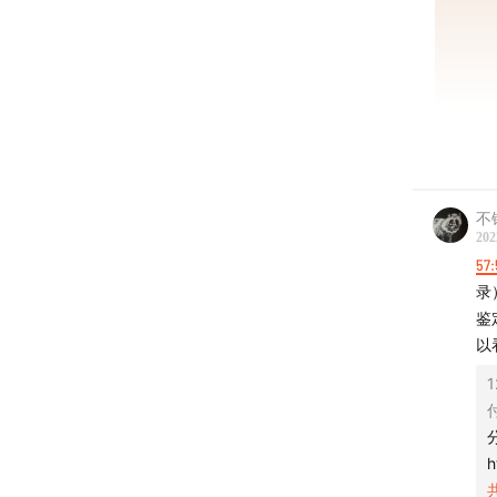
不
202
57:
录
鉴
以
1
h