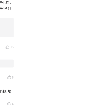
养生态，
ist 打
15
8
的自发性野地
6