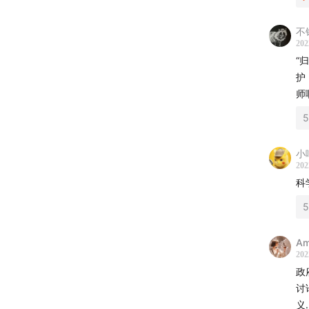
不
立秋已
202
“
野象的
护
哪？未
师
存在错
本期「
吕植。
小
202
涯中，
科
是中国
节目里
A
当地人
202
我们所
政
讨
义