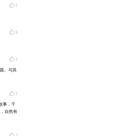
5
6
2
究小组
问题。与其
2
故事，千
物保护中
性，自然有
美国昆虫学
2