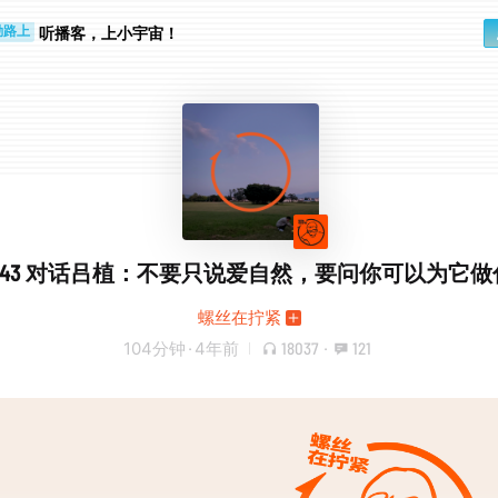
听播客，上小宇宙！
勤路上
睛好累
ol.43 对话吕植：不要只说爱自然，要问你可以为它
螺丝在拧紧
104分钟
·
4年前
18037
·
121