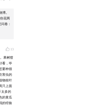
物博。
你花两
是问卷：
13
。果树喷
好看，毕
还要种很
吃害虫的
植物枝叶
两只上面
不太多的
色的黄瓜
我的经验