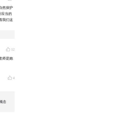
自然保护
所应当的
着我们这
12
老师是她
4
的概念