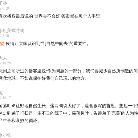
子睿
寻找真答案，不必拘泥于学术与政治的框架
2.8.19
喜欢播客最后说的 世界会不会好 答案就在每个人手里
“做不到的时候，也不用把自己全折进去”
水机美式特调
2.8.18
:42
疫情让大家认识到“到自然中间去”的重要性。
大人
中提到的书籍
2.10.29
大熊猫的自然庇护所》，北京大学 陕西长青林业局联合大熊猫研
想到之前听过的播客里说:作为问题的一部分，我们要减少自己所制造的
拯救地球，不如说保护好我们自己玩儿的地方。
的极限》，[美] 德内拉·梅多斯，乔根·兰德斯，丹尼斯·梅多斯著
妮
2.10.17
中提到的公众人物
留落叶🍂让野地自然生长，这两句说太好了，蕴含很深的哲思。想起一个
，动物生态学家，北京大学生命科学学院教授、大熊猫及野生动
休走到弟子打扫得一尘不染的院子中，摇落树叶，告诉弟子‘完美’的人为
、崇左生物多样性研究基地主任
己生长和衰败的循环。
斯本·威尔逊（Edward Osborne Wilson，1929-2021），
物学家和生物学家
水小铁