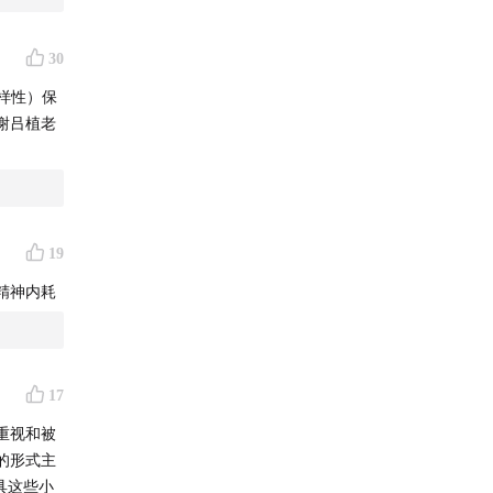
30
心系一群
多样性）保
法又在
谢吕植老
实践是否
中心主任
职业生
19
护一线，
精神内耗
动中理解
正地关心
17
重视和被
的形式主
具这些小