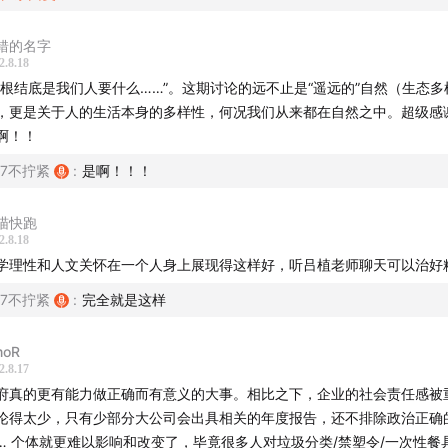
错的名字
至，暑气未散，剧烈的气候变化将人们卷入忧虑的漩涡。当我们
2.8.18
归根结底是我们人要什么……”。这期讨论的远不止是“遥远的”自然（生态
远行、伤痛于长江白鲟的灭绝时，具体的问题是什么，具体的解
，更是关于人的生活本身的多样性，何况我们从来都在自然之中。超级感
来还会好吗？地球会抛弃人类吗？热烈的公共讨论与前线的保护
啊！！
位？等等疑问，在热气里蒸腾。
57不拧紧
:
是啊！！！
螺丝在拧紧」的嘉宾是北京大学保护生物学教授、山水自然保护
主播吴琦还在北大求学时，她已是校园里的传奇，在至今37年的
喵快跑
2.8.18
她始终将研究与实践结合，活跃在秦岭、青藏高原等地的自然保
学理性和人文关怀在一个人身上展现得这样好，听吕植老师聊天可以治好
自然保护历程的亲历者。
57不拧紧
:
完全就是这样
，她谈到如何在自然保护中摆放人的位置，作为外来者在保护行
moR
的处境；以及作为普通人，可以在日常生活中做出哪些努力，真
2.8.17
生活和生存的环境。
府真的更有能力做正确而有意义的大事。相比之下，企业的社会责任感被
论得太少，只有少部分大公司会出具相关的年度报告，还不排除政治正确
… 个体就更难以影响和改变了，毕竟很多人对垃圾分类/禁塑令/一次性餐