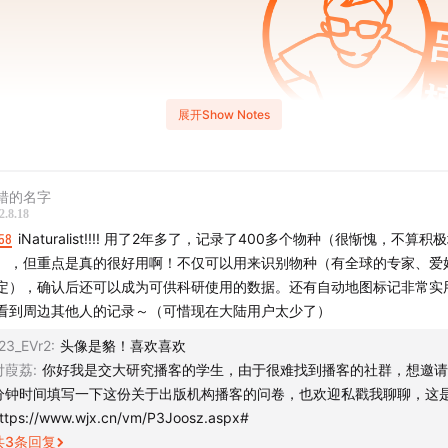
展开Show Notes
错的名字
2.8.18
58
iNaturalist!!!! 用了2年多了，记录了400多个物种（很惭愧，不算积
），但重点是真的很好用啊！不仅可以用来识别物种（有全球的专家、爱
定），确认后还可以成为可供科研使用的数据。还有自动地图标记非常实
看到周边其他人的记录～（可惜现在大陆用户太少了）
23_EVr2
:
头像是貉！喜欢喜欢
付葭荔
:
你好我是交大研究播客的学生，由于很难找到播客的社群，想邀请
分钟时间填写一下这份关于出版机构播客的问卷，也欢迎私戳我聊聊，这
ttps://www.wjx.cn/vm/P3Joosz.aspx#
共
3
条回复