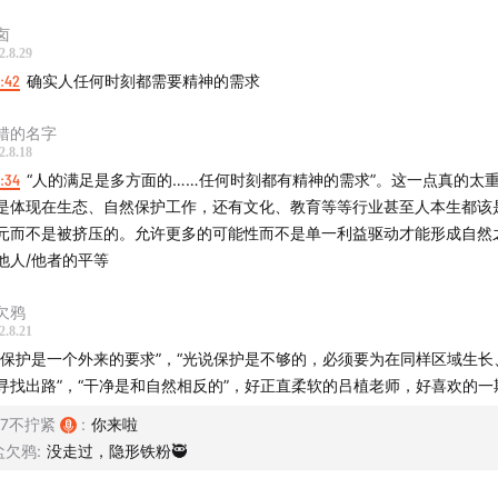
98 年“禁伐令”：环保的里程碑
卤
2.8.29
：“there is a will，there is a hope”
1:42
确实人任何时刻都需要精神的需求
以生态为名的做法不一定对生态有好处”
错的名字
2.8.18
持续发展的最大阻碍
1:34
“人的满足是多方面的……任何时刻都有精神的需求”。这一点真的太
单一指标衡量好坏
是体现在生态、自然保护工作，还有文化、教育等等行业甚至人本生都该
元而不是被挤压的。允许更多的可能性而不是单一利益驱动才能形成自然
更喜欢干净的草坪，还是杂乱的绿地？
他人/他者的平等
身边开始建立“保护区”：以北大为例
欠鸦
2.8.21
做保护是一个外来的要求”，“光说保护是不够的，必须要为在同样区域生长
要浪费食物！
寻找出路”，“干净是和自然相反的”，好正直柔软的吕植老师，好喜欢的一期
当环保与生存的诉求碰撞，“生态公平”很重要
57不拧紧
:
你来啦
盐欠鸦
:
没走过，隐形铁粉🥷
向藏区文明学习：万物有灵、众生平等