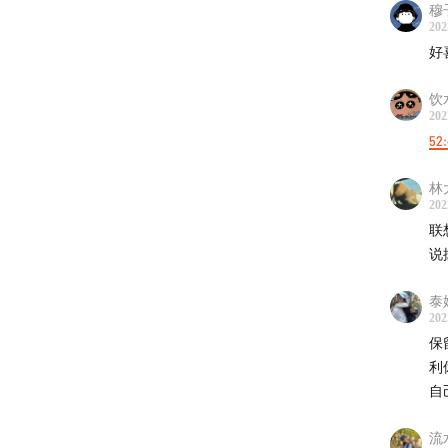
穆
1:37:09
202
好
1:40:56
饮
202
52
林
-谈话
202
《秦岭
联
著
说
《增长
泰
202
-谈话
保
潘文石
利
心主任
自
爱德华·奥
家、博
流