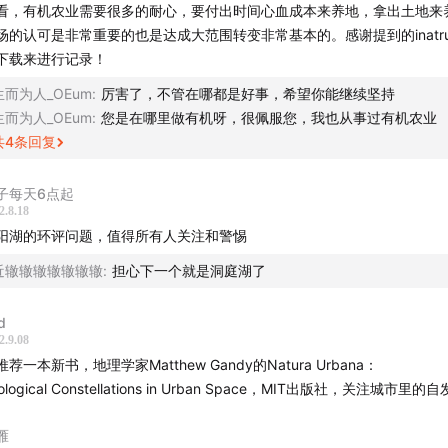
看，有机农业需要很多的耐心，要付出时间心血成本来养地，拿出土地来
场的认可是非常重要的也是达成大范围转变非常基本的。感谢提到的inatrual
下载来进行记录！
生而为人_OEum
:
厉害了，不管在哪都是好事，希望你能继续坚持
生而为人_OEum
:
您是在哪里做有机呀，很佩服您，我也从事过有机农业
共
4
条回复
子每天6点起
2.8.18
阳湖的环评问题，值得所有人关注和警惕
近辙辙辙辙辙辙辙
:
担心下一个就是洞庭湖了
d
2.9.08
推荐一本新书，地理学家Matthew Gandy的Natura Urbana：
ological Constellations in Urban Space，MIT出版社，关注城市里
雁