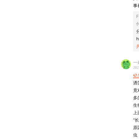
事
F
h
一
202
47:
洒
竟
多
生
上
“
原
虫