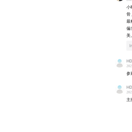
小
骨
最
偏
美
I
HD
202
参
HD
202
主