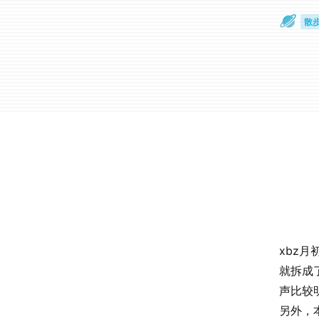
散
通
xbz
就拆成
声比较
另外，