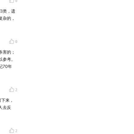
0
归类，遗
复杂的，
0
杀害的；
以参考。
70年
2
留下来，
人去反
2