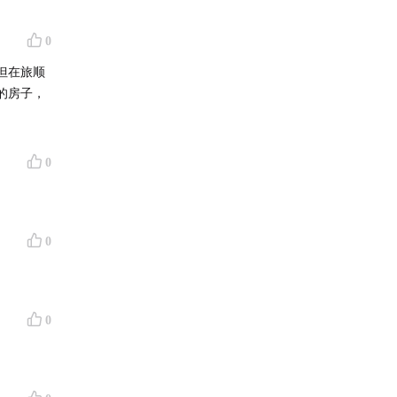
0
但在旅顺
的房子，
0
0
0