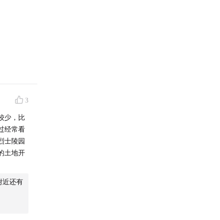
听众群
3
较少，比
过经常看
烈士陵园
的土地开
附近还有