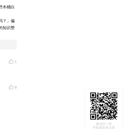
野木桶白
吗？」偏
的知识赞
1
0
微信扫一扫
手机收听更方便