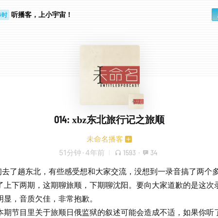
步时
听播客，上小宇宙！
勤路上
014: xbz东北旅行记之旅顺
未命名播客
51分钟
·
4年前
1593
·
34
月初去了趟东北，有些感受想和大家交流，没想到一录音搞了两个
了上下两期，这期聊旅顺，下期聊沈阳。要向大家道歉的是这次
明显，音质欠佳，非常抱歉。
本期节目里关于旅顺日俄监狱的叙述可能会造成不适，如果你听