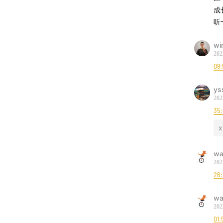
成
听
wi
202
09:
ys
202
35
x
wa
202
26
wa
202
01: