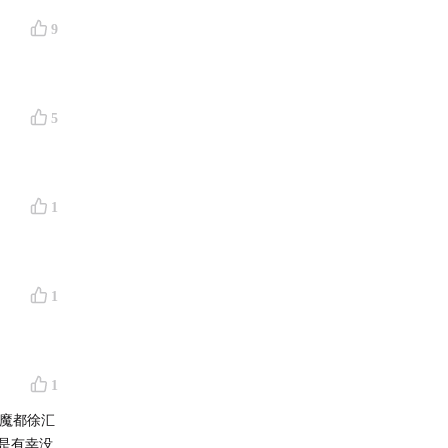
9
5
com
1
1
1
在魔都徐汇
真是有幸没