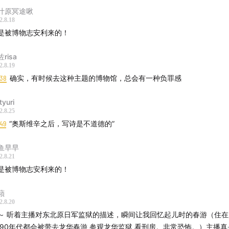
=== 拓展资料 =======
叶原冥途啾
2.8.18
俄监狱旧址
cn.tripadvisor.com
是被博物志安利来的！
士陵园
cn.tripadvisor.com
risa
志》讲旅顺的那期节目
www.xiaoyuzhoufm.com
2.8.19
志》和《怪物尚志》刚刚结束的东北旅行
www.xiaoyuzhoufm.
:38
确实，有时候去这种主题的博物馆，总会有一种负罪感
先生设计的南京公教新村
page.om.qq.com
尚志》一期涉及到负面遗产的节目
www.bilibili.com
tyuri
2.8.25
49
“奥斯维辛之后，写诗是不道德的”
=== 联系我们 =======
鱼早早
dpodcast.fireside.fm
2.8.21
gmingboke@outlook.com
是被博物志安利来的！
蘋
2.8.20
～ 听着主播对东北原日军监狱的描述，瞬间让我回忆起儿时的春游（住
 90年代都会被带去龙华春游 参观龙华监狱 看刑房。非常恐怖。）主播