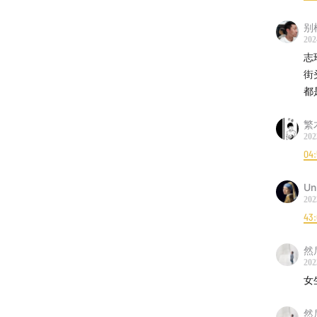
别
202
志
街
都
繁
202
04:
Un
202
43:
然
202
女
然