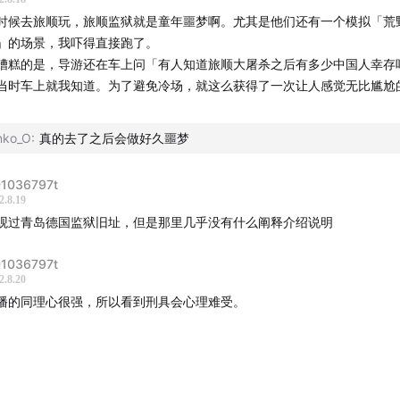
时候去旅顺玩，旅顺监狱就是童年噩梦啊。尤其是他们还有一个模拟「荒
」的场景，我吓得直接跑了。
糟糕的是，导游还在车上问「有人知道旅顺大屠杀之后有多少中国人幸存
当时车上就我知道。为了避免冷场，就这么获得了一次让人感觉无比尴尬
。
nko_O
:
真的去了之后会做好久噩梦
1036797t
2.8.19
观过青岛德国监狱旧址，但是那里几乎没有什么阐释介绍说明
1036797t
2.8.20
播的同理心很强，所以看到刑具会心理难受。