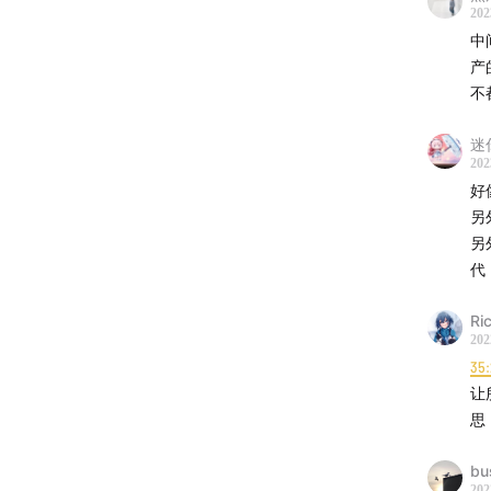
202
中
产
不
迷
202
好
另
另
代
R
202
35:
让
思
bus
202