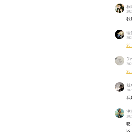
====
秋
202
旅顺日
我
苏军烈
理佐
《博物
202
《博物
26
杨廷宝
《怪物
Dir
202
26:
====
鲸
untitle
202
weimin
我
潔
202
哎
区