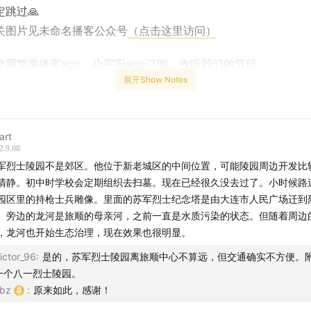
跳过🙏
关图片见未命名播客公众号
（点击这里访问）
使用苹果播客app、小宇宙app订阅、收听我们的节目。
展开Show Notes
mingmingboke@outlook.com
发送邮件与我们联系或取得加入
。
=== 主要内容 =======
art
2.9.08
军烈士陵园不是郊区。他位于新老城区的中间位置，可能陵园周边开发比
暖场闲聊
清静。初中时学校会定期组织去扫墓。现在已经很久没去过了。小时候路
bz东北行路线介绍 （
03:38
应该是“监狱”而不是“博物馆”）
园区里的持枪士兵雕像。里面的苏军烈士纪念塔是由大连市人民广场迁到
于旅顺日俄监狱
。旁边的龙河是旅顺的母亲河，之前一直是水质污染的状态。但随着周边
俄监狱观后感
，龙河也开始生态治理，现在效果也很明显。
于苏军烈士陵园
ictor_96
:
是的，苏军烈士陵园离旅顺中心不算远，但交通确实不方便。
军烈士陵园观后感
一个八一烈士陵园。
老师的总结
bz
:
原来如此，感谢！