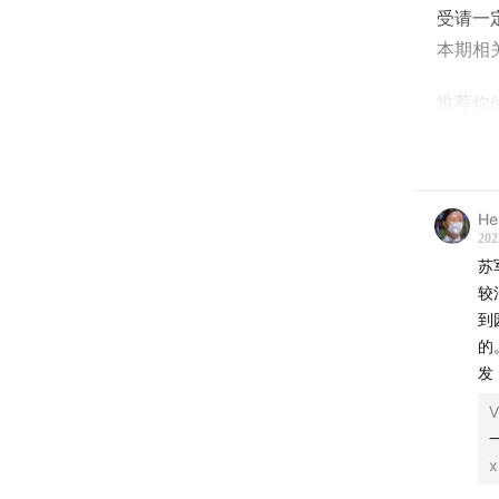
受请一定
本期相
推荐你
向
wei
的方式
====
He
202
苏
00:23
较
03:10
x
到
07:45
关
的
24:17
日
发
41:17
关
V
43:53
苏
46:56
彤
x