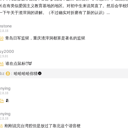
长在有类似爱国主义教育基地的地区。对初中生来说简直了。然后会学校
一下午关于渣滓洞的讲解。（不过确实对折磨有了新的认识）…
nstone
2.8.18
50
青岛日军监狱，重庆渣滓洞都算是著名的监狱
sy2000
2.9.01
:45
谁在点鼠标🖱️👿
bz
:
哈哈哈哈你猜🌚
nying
2.8.18
:34
🫂
nying
2.8.18
55
刚刚说完台湾腔但是放过了靠北这个谐音梗