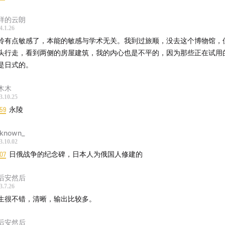
样的云朗
4.1.26
玲有点敏感了，本能的敏感与学术无关。我到过旅顺，没去这个博物馆，
头行走，看到两侧的房屋建筑，我的内心也是不平的，因为那些正在试用
是日式的。
木木
3.10.25
59
永陵
known_
3.10.02
07
日俄战争的纪念碑，日本人为俄国人修建的
后安然后
3.7.26
生很不错，清晰，输出比较多。
后安然后