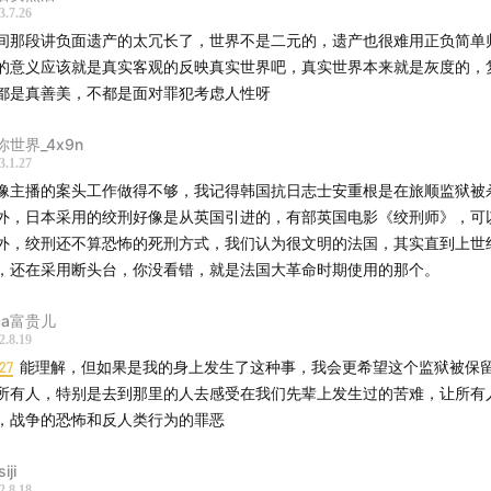
3.7.26
间那段讲负面遗产的太冗长了，世界不是二元的，遗产也很难用正负简单
的意义应该就是真实客观的反映真实世界吧，真实世界本来就是灰度的，
都是真善美，不都是面对罪犯考虑人性呀
你世界_4x9n
3.1.27
像主播的案头工作做得不够，我记得韩国抗日志士安重根是在旅顺监狱被
外，日本采用的绞刑好像是从英国引进的，有部英国电影《绞刑师》，可
外，绞刑还不算恐怖的死刑方式，我们认为很文明的法国，其实直到上世纪
，还在采用断头台，你没看错，就是法国大革命时期使用的那个。
ica富贵儿
2.8.19
27
能理解，但如果是我的身上发生了这种事，我会更希望这个监狱被保
所有人，特别是去到那里的人去感受在我们先辈上发生过的苦难，让所有
，战争的恐怖和反人类行为的罪恶
iji
2.8.18