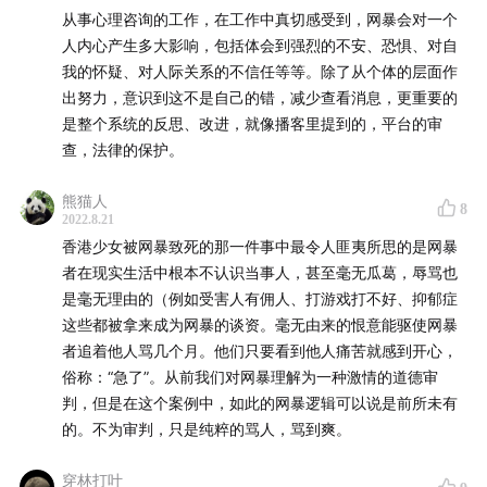
从事心理咨询的工作，在工作中真切感受到，网暴会对一个
🔗 相关链接
人内心产生多大影响，包括体会到强烈的不安、恐惧、对自
我的怀疑、对人际关系的不信任等等。除了从个体的层面作
「德阳女医生案」后四年：一个被网暴撕碎的家庭：
出努力，意识到这不是自己的错，减少查看消息，更重要的
mp.weixin.qq.com
是整个系统的反思、改进，就像播客里提到的，平台的审
匿名网暴，无处可逃：“魔法少女”依奈生命的最后三个
查，法律的保护。
月：
mp.weixin.qq.com
当一个女生染了粉红色的头发：
mp.weixin.qq.com
熊猫人
8
2022.8.21
被网暴的新冠患者，换掉了自己的名字：
香港少女被网暴致死的那一件事中最令人匪夷所思的是网暴
mp.weixin.qq.com
者在现实生活中根本不认识当事人，甚至毫无瓜葛，辱骂也
是毫无理由的（例如受害人有佣人、打游戏打不好、抑郁症
💌 与本播客配套的Newsletter订阅
这些都被拿来成为网暴的谈资。毫无由来的恨意能驱使网暴
者追着他人骂几个月。他们只要看到他人痛苦就感到开心，
新闻实验室免费Newsletter订阅：
www.getrevue.co
俗称：“急了”。从前我们对网暴理解为一种激情的道德审
新闻实验室付费Newsletter订阅：
newslab.info
判，但是在这个案例中，如此的网暴逻辑可以说是前所未有
的。不为审判，只是纯粹的骂人，骂到爽。
👩‍💻 感谢为本期播客出力的小伙伴
穿林打叶