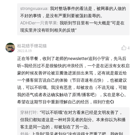
strongxuaxua
:
我对整场事件的看法是，被网暴的人做的
不好的事情，是没有严重到要被荡妇羞辱的。
ADHDer一只青苹果
:
我听到节目里有一句大概是“可是在
现实里并没有听到相关的反馈”
桂花猎手狸花猫
4
2022.8.19
正在等早餐，收到了老师的newsletter追到小宇宙，先马后
听~我经历过不是很愉快的冲浪经历，一个是在还没有女权启
蒙的时候友善评论被豆瓣激进派挂出来骂，还有就是最近给
一个播客留言说自己的体验（节目语速有点快），也被建议
说，可以不听哦。我没有恶意，却被攻击（不说无端，可能
我的语气或者表达确实触动了原博/播客吧），实在是寒心。
希望在这期节目中重新理解自己的经历，得到疗愈💞
穿林打叶
:
“可以不听哦”在对方看来已经是文明友善了，
但我们都知道这是一种对异见者的划分。本来你以为和播
客主是同一边的，却被划在了另一边。
舒扬
:
上升到“异见者划分”这也说得太严重了吧。我收到