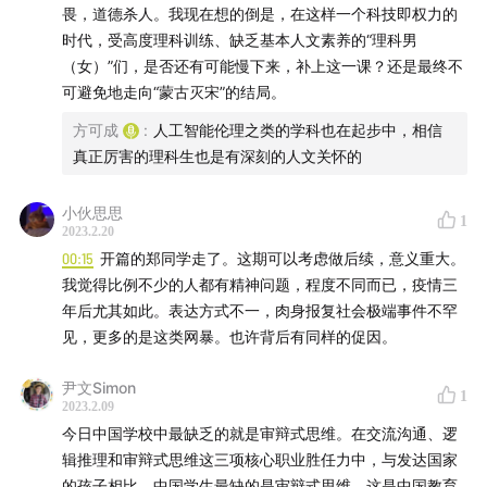
畏，道德杀人。我现在想的倒是，在这样一个科技即权力的
时代，受高度理科训练、缺乏基本人文素养的“理科男
（女）”们，是否还有可能慢下来，补上这一课？还是最终不
可避免地走向“蒙古灭宋”的结局。
方可成
:
人工智能伦理之类的学科也在起步中，相信
真正厉害的理科生也是有深刻的人文关怀的
小伙思思
1
2023.2.20
00:15
开篇的郑同学走了。这期可以考虑做后续，意义重大。
我觉得比例不少的人都有精神问题，程度不同而已，疫情三
年后尤其如此。表达方式不一，肉身报复社会极端事件不罕
见，更多的是这类网暴。也许背后有同样的促因。
尹文Simon
1
2023.2.09
今日中国学校中最缺乏的就是审辩式思维。在交流沟通、逻
辑推理和审辩式思维这三项核心职业胜任力中，与发达国家
的孩子相比，中国学生最缺的是审辩式思维，这是中国教育