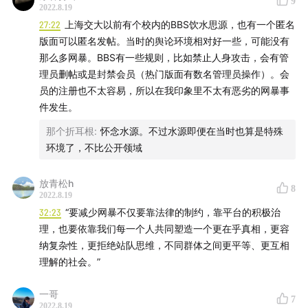
9
采访、部分剪辑：Daisy，Kaylee
2022.8.19
封面图：弋青瓜
27:22
上海交大以前有个校内的BBS饮水思源，也有一个匿名
版面可以匿名发帖。当时的舆论环境相对好一些，可能没有
📂
部分素材来源
那么多网暴。BBS有一些规则，比如禁止人身攻击，会有管
理员删帖或是封禁会员（热门版面有数名管理员操作）。会
上海广播电视台《上海早晨》
员的注册也不太容易，所以在我印象里不太有恶劣的网暴事
洛瑞娅EIF93：香港18岁少女遭网暴跳楼轻生，网暴者
件发生。
应该受到惩罚！！
那个折耳根
:
怀念水源。不过水源即便在当时也算是特殊
主播说联播：谈成都确诊女孩遭网暴
环境了，不比公开领域
上海广播电视台《新闻夜线》
罗翔：聊聊网络喷子与键盘侠
放青松h
8
2022.8.19
WhynotTV：当「无可奉告」无可奉告——反思与告别
32:23
“要减少网暴不仅要靠法律的制约，靠平台的积极治
理，也要依靠我们每一个人共同塑造一个更在乎真相，更容
🎵
音乐
纳复杂性，更拒绝站队思维，不同群体之间更平等、更互相
理解的社会。”
Imagine by John Lennon
Krampus's Workshop by Kevin MacLeod
一哥
7
Spring Thaw by Kevin MacLeod
2022.8.19