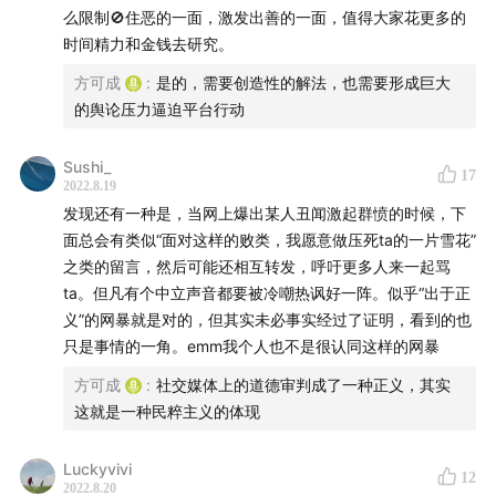
14:40
回应，还是不回应？
么限制🚫住恶的一面，激发出善的一面，值得大家花更多的
16:03
受害者讲述的缺失
时间精力和金钱去研究。
19:00
网络匿名性激发的人性幽暗
方可成
:
是的，需要创造性的解法，也需要形成巨大
22:43
树洞就是”粪坑“？
的舆论压力逼迫平台行动
25:00
大平台的责任
28:35
你有释放善意的权利
Sushi_
17
2022.8.19
30:22
更间接，但更根本的解法
发现还有一种是，当网上爆出某人丑闻激起群愤的时候，下
面总会有类似“面对这样的败类，我愿意做压死ta的一片雪花”
📚
荐书
之类的留言，然后可能还相互转发，呼吁更多人来一起骂
ta。但凡有个中立声音都要被冷嘲热讽好一阵。似乎“出于正
贾雷德·戴蒙德作品套装：
k.youshop10.com
义”的网暴就是对的，但其实未必事实经过了证明，看到的也
毫无意义的工作：
k.youshop10.com
只是事情的一角。emm我个人也不是很认同这样的网暴
韩炳哲作品套装：
k.youshop10.com
方可成
:
社交媒体上的道德审判成了一种正义，其实
社交媒体简史：
k.youshop10.com
这就是一种民粹主义的体现
（均包邮，商品介绍页面可能显示了运费，但下单后运费
会消失～）
Luckyvivi
12
2022.8.20