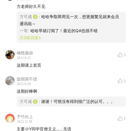
Evening Fall (Harp) by Kevin MacLeod
方老师好久不见
Floating Cities by Kevin MacLeod
方可成
:
哈哈争取两周见一次，想更频繁见就来会员
Trio for Piano, Cello, and Clarinet by Kevin
通讯啦～
MacLeod
一哥
:
哈哈早就订阅了！最近的QA也很不错
共
3
条回复
Sardana by Kevin MacLeod
欢迎各位积极留言互动，给本播客多提反馈意见～ 🙇‍♂️
橄榄脑袋
3
2022.8.23
这期请上首页
饭困困不团
2
2022.9.10
这期好棒啊
方可成
:
谢谢！可惜没有得到很广泛的认可。。。
予竹向上
1
2022.11.30
主要小Y同学官僚主义……无语