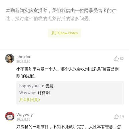
本期新闻实验室播客，我们就借由一位网暴受害者的讲
述，探讨这种糟糕的现象背后的诸多问题。
🎙 主播
展开Show Notes
方可成（香港中文大学新闻与传播学院助理教授）
sheldor
62
⏱ 本期时间线
2022.8.19
小宇宙如果网暴一个人，那个人只会收到很多条“留言已删
02:05
网暴的背景
除”的提醒。
03:13
网暴发生的那两天
happyyuuuu
:
善意
04:23
网暴者热衷于玩梗
Wayway
:
好棒啊
06:29
编造“渣女”谣言、荡妇羞辱
共
4
条回复
10:16
遭遇网暴之后的感受
11:29
对网暴受害者的支持
Wayway
19
2022.8.19
13:28
插播荐书信息
好流畅的一期节目，不知不觉就听完了。人性本有善恶，怎