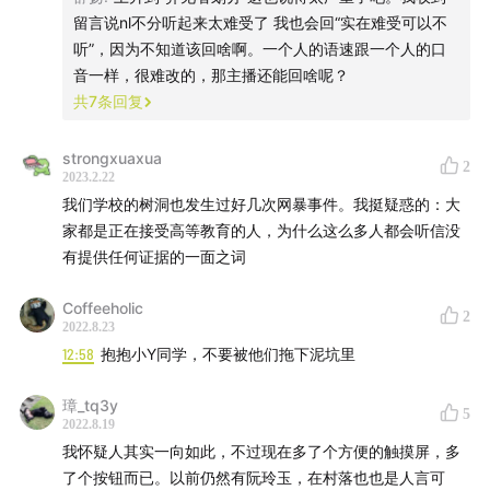
留言说nl不分听起来太难受了 我也会回“实在难受可以不
听”，因为不知道该回啥啊。一个人的语速跟一个人的口
音一样，很难改的，那主播还能回啥呢？
共
7
条回复
strongxuaxua
2
2023.2.22
我们学校的树洞也发生过好几次网暴事件。我挺疑惑的：大
家都是正在接受高等教育的人，为什么这么多人都会听信没
有提供任何证据的一面之词
Coffeeholic
2
2022.8.23
12:58
抱抱小Y同学，不要被他们拖下泥坑里
璋_tq3y
5
2022.8.19
我怀疑人其实一向如此，不过现在多了个方便的触摸屏，多
了个按钮而已。以前仍然有阮玲玉，在村落也也是人言可