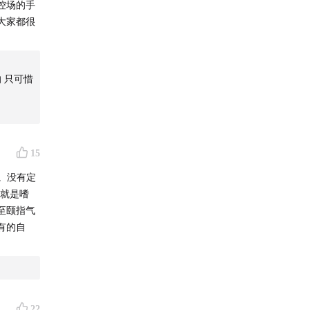
控场的手
大家都很
 只可惜
15
。没有定
人就是嗜
至颐指气
有的自
22