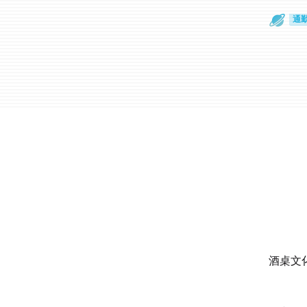
通
眼
酒桌文