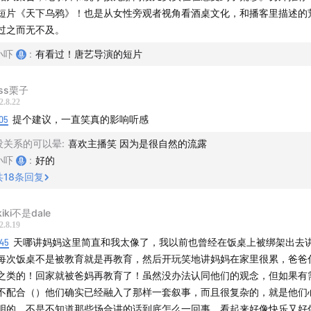
短片《天下乌鸦》！也是从女性旁观者视角看酒桌文化，和播客里描述的
影《三峡好人》-贾樟柯
过之而无不及。
小吓
:
有看过！唐艺导演的短片
《北京杂种》-张元
iss栗子
影《苏州河》-娄烨
2.8.22
05
提个建议，一直笑真的影响听感
家卫作品
没关系的可以晕
:
喜欢主播笑 因为是很自然的流露
小吓
:
好的
小刚作品
共
18
条回复
iki不是dale
系我们
2.8.19
:45
天哪讲妈妈这里简直和我太像了，我以前也曾经在饭桌上被绑架出去
问箱：
www.tapechat.net
每次饭桌不是被教育就是再教育，然后开玩笑地讲妈妈在家里很累，爸爸
之类的！回家就被爸妈再教育了！虽然没办法认同他们的观念，但如果有
amaway@163.com
不配合（）他们确实已经融入了那样一套叙事，而且很复杂的，就是他们
明的，不是不知道那些场合讲的话到底怎么一回事，看起来好像快乐又好