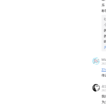
微信：Xi
乐
标
�‍️打
爱发电�
M
202
37:
传
叔
202
我
为