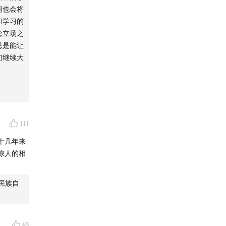
间也会将
和学习的
念立场之
总是能让
们继续大
交流
111
十几年来
惊人的相
民族自
65