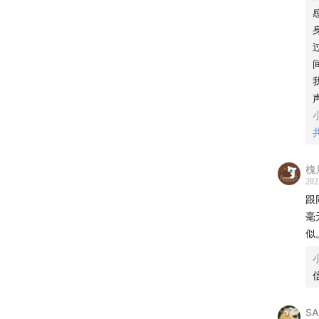
25:48
谢
27:45
表
28:38
荒
36:16
c
44:29
酒
槐
202
48:23
非
跟
毫
53:53
结
似
�‍️音乐
插曲《
SA