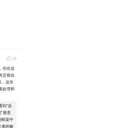
26
，但在这
肯定很自
适，这非
索处理和
看到“反
了善意
别框架中
义者的敏