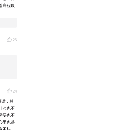
荒唐程度
23
24
讲话，总
什么也不
需要也不
心里也很
像不快