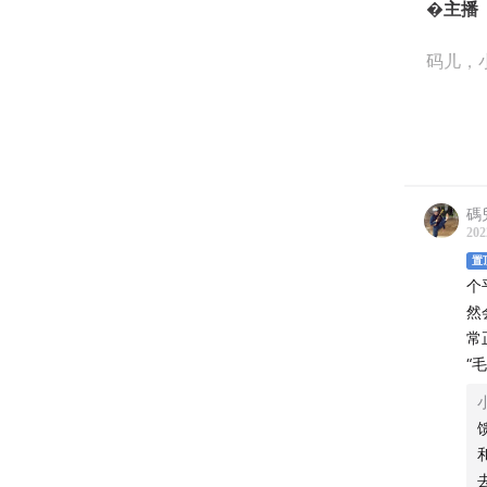
�主播
码儿，
�时间
0:53
正
碼
202
1:21
艺术
置
个
3:02
《
然
常
6:00
从
“
10:56
酒
22:43
韩