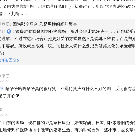
amawei2000
，又因为更靠近他们，想要理解他们（但却很难），所以也没办法轻易地
签、下判断……
砂扇贝
:
因为那个场合 只是男性组织的聚会
赏我们
小吓
:
很多时候我是因为心疼我妈，所以会想让她好受一点，让她感受
的理解。不过在这种场合让她更好受的方式显然不是说她不容易，而是帮
:
afdian.net
的不容易。所以就是很难，哎。而且女人凭什么要成为酒桌文化的承受者
呜！
共
4
条回复
ia来了
2.8.22
08
哈哈哈哈哈哈哈真的很好笑，不觉得笑声有什么不好的啊，反而很有
递了开心💖
寅
2.8.22
们山东的酒局，现在聊的都是家长里短，婚丧嫁娶。长辈用朴素老旧的价
主地评判和强势地插手晚辈的婚姻生活。有的时候因为一些小事，被长辈