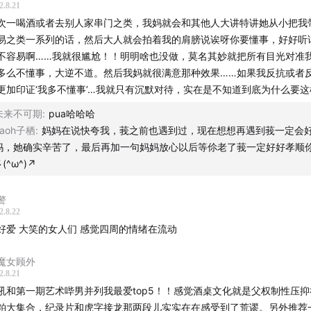
2.8.21
《再度重相逢》-伍佰
次一喝酒或者去别人家串门之类，我妈就会和其他人大讲特讲她从小把我
易之类一系列的话，然后大人就会拍着我的肩膀说诶呀你要懂事，好好听
不容易啊……我就很尴尬！！明明啥也没做，莫名其妙就把所有目光对准
多么不懂事，大逆不道。然后我妈就很满意那种效果……如果我反抗或者
作品
更加印证‘我多不懂事’…我就只有沉默对待，实在是不知道到底为什么要这
《狗十三》-曹保平
未来不可期
:
pua哈哈哈
Jaoh子栖
:
妈妈在说快夸我，莪之前也遇到过，现在想想再遇到莪一定会
《酒徒》-王安忆
妈，她确实辛苦了，最后再加一句妈妈放心以后等伱老了莪一定好好孝顺
(^ω^)↗
客《我承认我制造过女性焦虑｜伊能静》-硬核读书会FM
警
片《犴达罕》-顾桃
2.8.22
好爱 大笑的女人们 感觉四周的情绪在流动
影《一江春水向东流》-蔡楚生
魔女顾外
《祝福》-桑弧
2.8.21
吼和第一期艺术哔男并列我最爱top5！！感觉酒桌文化就是父权制性压
《红高粱》-张艺谋
粕大集合，纪录片和虎字接龙那两段儿实实在在感受到了荒谬。另外推荐