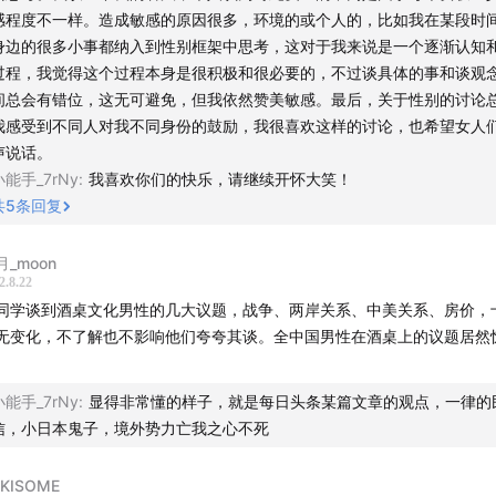
感程度不一样。造成敏感的原因很多，环境的或个人的，比如我在某段时
师宴：到底是谁在施行“酒桌文化”？
身边的很多小事都纳入到性别框架中思考，这对于我来说是一个逐渐认知
过程，我觉得这个过程本身是很积极和很必要的，不过谈具体的事和谈观
现主义酒桌才艺：比劈叉更劈叉的故事
间总会有错位，这无可避免，但我依然赞美敏感。最后，关于性别的讨论
我感受到不同人对我不同身份的鼓励，我很喜欢这样的讨论，也希望女人
诞派经典游戏：酒桌终究是“爸爸”们的无聊场合（白眼）
声说话。
小能手_7rNy
:
我喜欢你们的快乐，请继续开怀大笑！
all back第一期：这场艺术幻觉的祭祀仪式，没有真正的沟通和
共
5
条回复
的快乐星球、“妇女喝酒节”、酒奶平等
月_moon
2.8.22
学术跑题：中国电影文化转向中的“酒”元素
同学谈到酒桌文化男性的几大议题，战争、两岸关系、中美关系、房价，
无变化，不了解也不影响他们夸夸其谈。全中国男性在酒桌上的议题居然
尾主题性客套话
。
小能手_7rNy
:
显得非常懂的样子，就是每日头条某篇文章的观点，一律的
信，小日本鬼子，境外势力亡我之心不死
突然的自我》-伍佰
KISOME