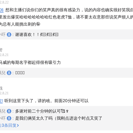
2.8.22
06
想和主播们说你们的笑声真的很有感染力，说的内容也确实很好笑我
里发出爆笑哈哈哈哈哈哈哈红色老虎T恤，请不要太在意那些说笑声烦人
为总有人能挑出刺的🤪
小吓
:
谢谢喜欢！！💃🏻💃🏻💃🏻
警
2.8.21
马威的每期名字都起得很有吸引力
碼兒
:
❤️‍🔥❤️‍🔥
魏
2.8.21
21
听到这里下头了，讲的啥。前面20分钟还可以
碼兒
:
多谢对前二十分钟的认可🥰🍷
小吓
:
是我们俩笑太久了吗（我刚点进这个时点又笑了
共
3
条回复