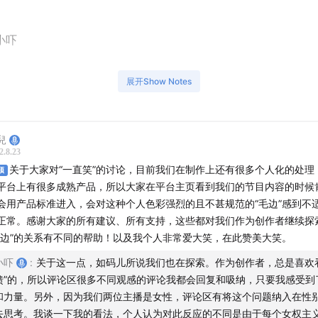
小吓
展开Show Notes
轴
片开始
兒
2.8.23
院校的酒桌：“前辈”寻找新猎物的场合
关于大家对“一直笑”的讨论，目前我们在制作上还有很多个人化的处理
顶
平台上有很多成熟产品，所以大家在平台主页看到我们的节目内容的时候
狗十三》与“父辈”的酒桌：一代人的窒息
会用产品标准进入，会对这种个人色彩强烈的且不甚规范的“毛边”感到不
正常。感谢大家的所有建议、所有支持，这些都对我们作为创作者继续探
酒桌到剧组的“服从性测试”，“非必要不服从”的年轻人
毛边”的关系有不同的帮助！以及我个人非常爱大笑，在此赞美大笑。
小吓
:
关于这一点，如码儿所说我们也在探索。作为创作者，总是喜欢
桌训话升级版：家族纪录片放映与浮夸映后谈
馈”的，所以评论区很多不同观感的评论我都会回复和吸纳，只要我感受到
和力量。另外，因为我们两位主播是女性，评论区有将这个问题纳入在性
国人的酒桌：更丝滑、更浓烈、更垂直、更悲壮
去思考。我谈一下我的看法，个人认为对此反应的不同是由于每个女权主