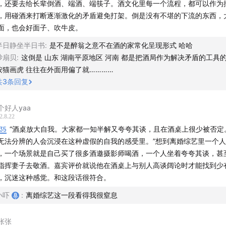
，还要去给长辈倒酒、端酒、端筷子。酒文化里每一个流程，都可以作为
，用碰酒来打断逐渐激化的矛盾避免打架。倒是没有不堪的下流的东西，
面，也会好面子、吹牛皮。
半日静坐半日书
:
是不是醉翁之意不在酒的家常化呈现形式 哈哈
砂扇贝
:
这倒是 山东 湖南平原地区 河南 都是把酒局作为解决矛盾的工具的
按猫画虎 往往在外面用偏了就…………
共
3
条回复
个好人yaa
2.8.22
:35
“酒桌放大自我。大家都一知半解又夸夸其谈，且在酒桌上很少被否定
无法分辨的人会沉浸在这种虚假的自我的感受里。”想到离婚综艺里一个
，一个场景就是自己买了很多酒邀摄影师喝酒，一个人坐着夸夸其谈，甚
指挥妻子去敬酒。嘉宾评价就说他在酒桌上与别人高谈阔论时才能找到少
，沉迷这种感觉。和这段话很符合。
小吓
:
离婚综艺这一段看得我很窒息
张张