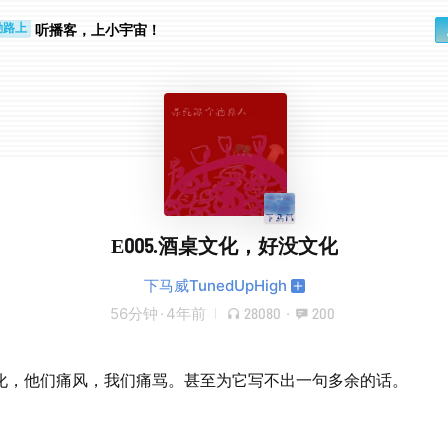
听播客，上小宇宙！
勤路上
睛好累
E005.酒桌文化，好没文化
下马威TunedUpHigh
56分钟
·
4年前
28080
·
200
化，他们痛风，我们痛骂。甚至为它写不出一句多余的话。