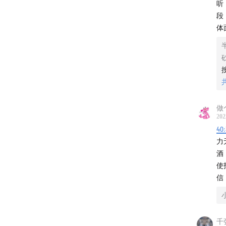
听
段
体
做
202
40
力
酒
使
信
千