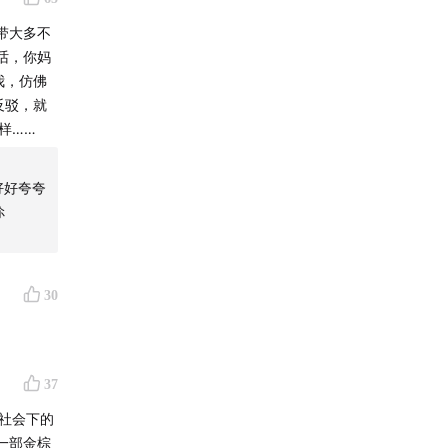
带大多不
话，你妈
我，仿佛
反驳，就
样……
好好夸夸
伱
30
37
抑社会下的
一部金棕