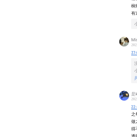
榈
8.电
有
9.电影
M
10.电
202
37:
11.王
12.冯
是k
�‍️联
202
22
匿名提
之
做
邮箱：xi
得
透