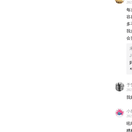
202
片尾曲
每
容
多
我
�提及
会
1.电影
2.小说
↖
3.播
予
4.纪录
202
我
5.电
小
6.电影
202
吼
7.电影
糟