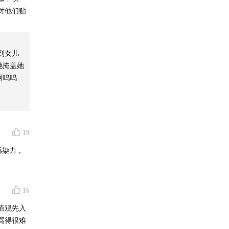
对他们贴
到女儿
她掩盖她
啊呜呜
19
感染力，
16
值观先入
骂得很难