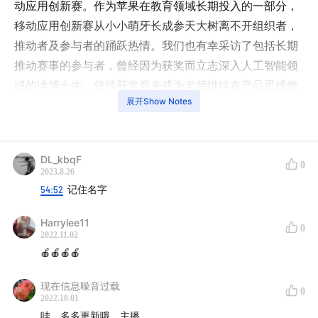
动应用创新赛。作为苹果在教育领域长期投入的一部分，
移动应用创新赛从小小萌牙长成参天大树离不开组织者，
推动者及参与者的踊跃热情。我们也有幸采访了包括长期
推动赛事的参与者，曾经因为获奖而立志深入人工智能领
域的读博士生，曾经获奖后来成为老师继续在产品思维教
展开Show Notes
育发光发热的亲历者，我们请他们从不同的视角跟我们谈
谈移动应用创新赛的过去，现在和未来。同时，我们也请
到了苹果的两位高管，来聊聊苹果为什么在教育领域长期
DL_kbqF
坚持和投入的原因。
0
2023.8.26
54:52
记住名字
-本期嘉宾-
Harrylee11
0
葛越：苹果副总裁及大中华区董事总经理
2022.11.02
🍎🍎🍎🍎
谢恩伟：苹果亚太地区开发者关系负责人
现在信息噪音过载
0
2022.10.01
张克俊：浙江大学教授，移动应用创新赛推动者
哇，多多更新哦，主播