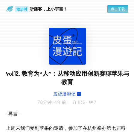
听播客，上小宇宙！
点击下载
散步时
通勤路上
Vol12. 教育为“人”：从移动应用创新赛聊苹果与
教育
皮蛋漫游记
78分钟
·
4年前
1135
·
7
-导言-
上周末我们受到苹果的邀请，参加了在杭州举办第七届移