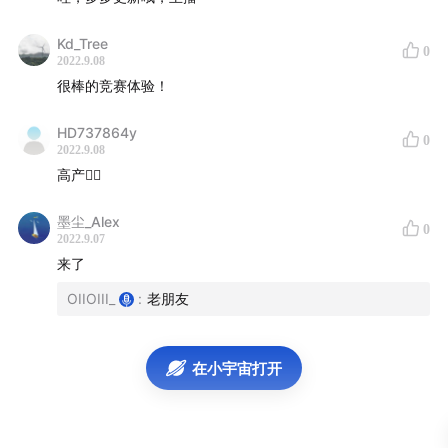
吴宋若瑶：浙江大学在读博士生，2018年移动应用创新赛
Kd_Tree
一等奖获得者
0
2022.9.08
很棒的竞赛体验！
张乐凯：浙江工业大学老师，2016年首届移动应用创新赛
特等奖获得者
HD737864y
0
2022.9.08
-时间轴-
高产✌🏼
墨尘_Alex
Part1：对谈张克俊：移动应用创新赛从萌芽到茁壮
0
2022.9.07
来了
00:00
Intro
OIIOIII_
:
老朋友
01:15
与编程及移动应用创新赛结缘
02:58
从萌芽到茁壮的移动应用创新赛
在小宇宙打开
07:36
高校学生之外，更多元的参赛者