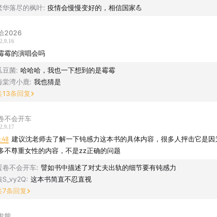
繁华落尽的枫叶
:
疫情会慢慢变好的，相信国家💪
洽2026
2.9.16
霉霉的演唱会吗
瓜豆菌
:
哈哈哈，我也一下想到的是霉霉
海棠湾小鹿
:
我也猜是
共
13
条回复
卷不会开车
2.9.17
1:48
建议沈老师去了解一下钝感力这本书的具体内容，很多人抨击它是因
多不尊重女性的内容，不是zz正确的问题
蛋卷不会开车
:
譬如书中描述了对丈夫出轨的细节要有钝感力
S_vy2Q
:
这本书简直不忍直视
共
7
条回复
发熊