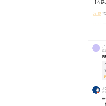
【内容
02:10
松
22:20
其
33:31
松
of
44:51
到
202
我
55:00
为
60:13
什
【One 
虚
-最近
202
每
聊聊成
一