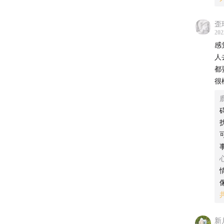
歪
202
感
人
都
很
新