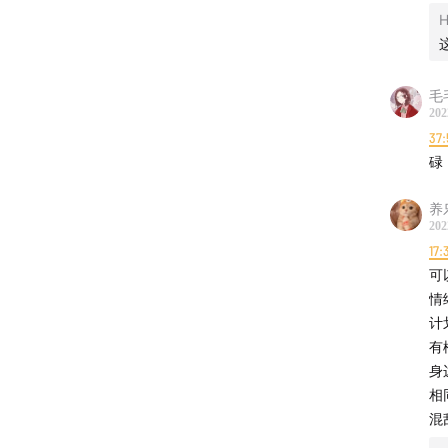
H
毛
202
37:
碌
养乐
202
17:
可
情
计
有
身
相
混