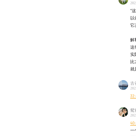
202
“
以
它
解
这
实
比
就
古
202
32
鸳
202
40
一