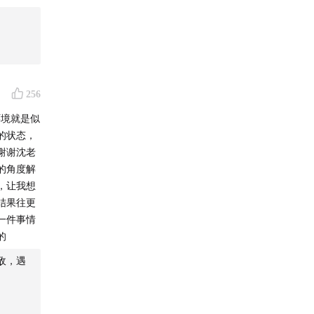
众号「光
号“光之
来处”公
256
环境就是似
」和
的状态，
」放在
谢谢沈老
的角度解
，让我想
结果往更
一件事情
的
敌，遇