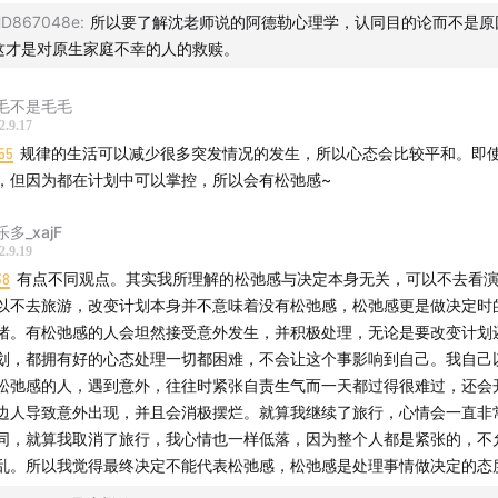
D867048e
:
所以要了解沈老师说的阿德勒心理学，认同目的论而不是原
这才是对原生家庭不幸的人的救赎。
毛不是毛毛
2.9.17
55
规律的生活可以减少很多突发情况的发生，所以心态会比较平和。即
，但因为都在计划中可以掌控，所以会有松弛感~
多_xajF
2.9.19
38
有点不同观点。其实我所理解的松弛感与决定本身无关，可以不去看
以不去旅游，改变计划本身并不意味着没有松弛感，松弛感更是做决定时
绪。有松弛感的人会坦然接受意外发生，并积极处理，无论是要改变计划
划，都拥有好的心态处理一切都困难，不会让这个事影响到自己。我自己
松弛感的人，遇到意外，往往时紧张自责生气而一天都过得很难过，还会
边人导致意外出现，并且会消极摆烂。就算我继续了旅行，心情会一直非
同，就算我取消了旅行，我心情也一样低落，因为整个人都是紧张的，不
乱。所以我觉得最终决定不能代表松弛感，松弛感是处理事情做决定的态