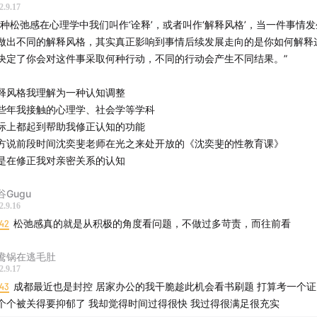
2.9.17
这种松弛感在心理学中我们叫作‘诠释’，或者叫作‘解释风格’，当一件事情
做出不同的解释风格，其实真正影响到事情后续发展走向的是你如何解释
决定了你会对这件事采取何种行动，不同的行动会产生不同结果。”
释风格我理解为一种认知调整
些年我接触的心理学、社会学等学科
际上都起到帮助我修正认知的功能
方说前段时间沈奕斐老师在光之来处开放的《沈奕斐的性教育课》
是在修正我对亲密关系的认知
谷Gugu
2.9.16
:42
松弛感真的就是从积极的角度看问题，不做过多苛责，而往前看
鸯锅在逃毛肚
2.9.17
:43
成都最近也是封控 居家办公的我干脆趁此机会看书刷题 打算考一个证
个个被关得要抑郁了 我却觉得时间过得很快 我过得很满足很充实