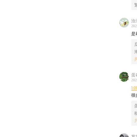
洽
202
是
蛋
202
1:0
很
核
发