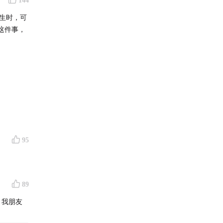
144
发生时，可
这件事，
95
89
 我朋友