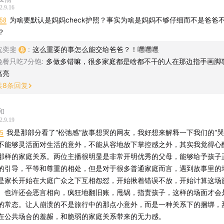
2.9.16
:58
为啥要默认是妈妈check护照？事实为啥是妈妈不够仔细而不是爸爸
？
沈奕斐
:
这么重要的事怎么能交给爸爸？！嘿嘿嘿
晚餐只吃7分饱
:
多做多错嘛，很多家庭都是啥都不干的人在那边指手画脚
葛亮
共
8
条回复
和
2.9.19
35
我是那部分看了“松弛感”故事想哭的网友，我好想来解释一下我们的“哭
不能够灵活面对生活的意外，不能从容地放下掌控感之外，其实我觉得心
那样的家庭关系。两位主播很明显是非常开明优秀的父母，能够给予孩子
的引导，平等和尊重的相处，但是对于很多普通家庭而言，遇到故事里的
是家长开始在大庭广众之下互相怨怼，开始揪着错误不放，开始计算这场
。也许还会恶言相向，疯狂地翻旧账，甩锅，指责孩子，这样的场面才会
的常态。让人崩溃的不是旅行中的那点小意外，而是一种关系下的捆绑，
在公共场合的羞赧，和脆弱的家庭关系带来的无力感。