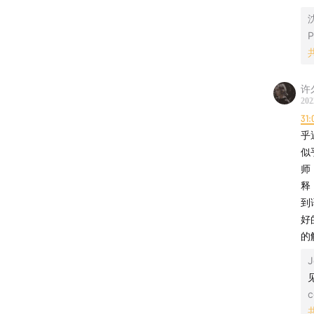
个成年
之来处
P
-如果
来处”
许
众号回
202
31:
-如果
乎
「沈奕
似
「购买
师
释
出品：
到
好
策划：
的
J
设计：
c
剪辑：