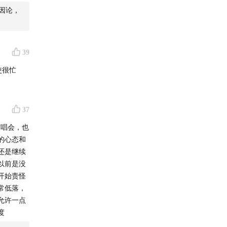
因论，
39
使很忙
37
演唱会，也
的心态和
还是继续
以前是没
开始责怪
常低落，
允许一点
度