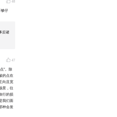
48
不够仔
事后诸
47
点”。除
酸的点在
正向且宽
场景，往
旅行的损
是我们面
那种会发