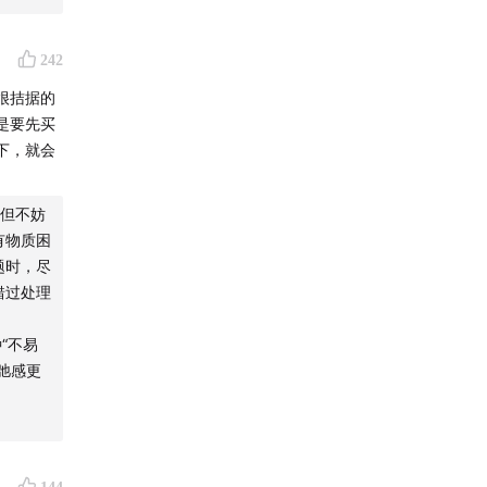
242
很拮据的
是要先买
下，就会
但不妨
有物质困
题时，尽
错过处理
“不易
弛感更