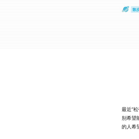
散
通
最近“
别希望
的人希