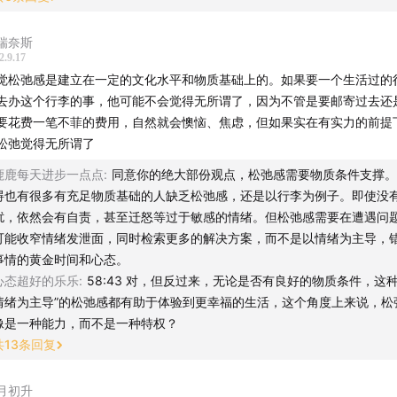
瑞奈斯
2.9.17
觉松弛感是建立在一定的文化水平和物质基础上的。如果要一个生活过的
去办这个行李的事，他可能不会觉得无所谓了，因为不管是要邮寄过去还
要花费一笔不菲的费用，自然就会懊恼、焦虑，但如果实在有实力的前提
松弛觉得无所谓了
鹿鹿每天进步一点点
:
同意你的绝大部份观点，松弛感需要物质条件支撑。
碍也有很多有充足物质基础的人缺乏松弛感，还是以行李为例子。即使没
扰，依然会有自责，甚至迁怒等过于敏感的情绪。但松弛感需要在遭遇问
可能收窄情绪发泄面，同时检索更多的解决方案，而不是以情绪为主导，
事情的黄金时间和心态。
心态超好的乐乐
:
58:43 对，但反过来，无论是否有良好的物质条件，这种
情绪为主导”的松弛感都有助于体验到更幸福的生活，这个角度上来说，松
像是一种能力，而不是一种特权？
共
13
条回复
月初升