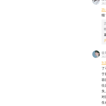
202
25
细
徙
202
11:
了
于
容
往
失
对
生