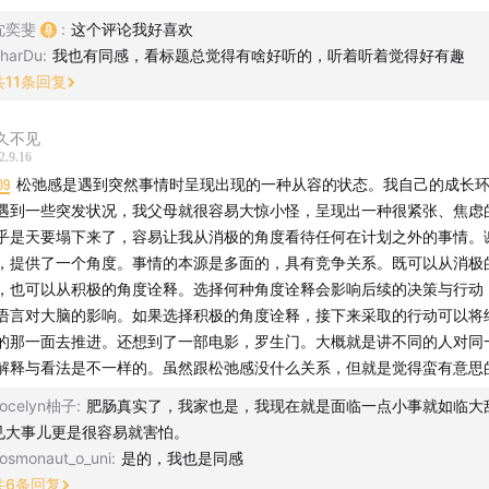
人都能享受性愉悦，更享受爱情。如果你感兴趣，欢迎你搜索公
」去看一看。
沈奕斐
:
这个评论我好喜欢
harDu
:
我也有同感，看标题总觉得有啥好听的，听着听着觉得好有趣
你对「社会学爱情思维课」、CP卡牌感兴趣，你可以： 搜索公众
共
11
条回复
去购买。 如果你需要咨询跟亲密关系相关的问题，也可以在“光之
久不见
复“知识星球”或者“咨询”，我会来回答你的困惑。
2.9.16
09
松弛感是遇到突然事情时呈现出现的一种从容的状态。我自己的成长
你对「在2021年聊性别」感兴趣，你可以： 在「小宇宙首页搜索
遇到一些突发状况，我父母就很容易大惊小怪，呈现出一种很紧张、焦虑
斐的播客主页」看到这个付费播客的购买入口， 我们也把「提纲
乎是天要塌下来了，容易让我从消极的角度看待任何在计划之外的事情。
页面」上了，你可以去详细看看和试听。
，提供了一个角度。事情的本源是多面的，具有竞争关系。既可以从消极
，也可以从积极的角度诠释。选择何种角度诠释会影响后续的决策与行动
光之来处
语言对大脑的影响。如果选择积极的角度诠释，接下来采取的行动可以将
的那一面去推进。还想到了一部电影，罗生门。大概就是讲不同的人对同
王敏澄
解释与看法是不一样的。虽然跟松弛感没什么关系，但就是觉得蛮有意思
ocelyn柚子
:
肥肠真实了，我家也是，我现在就是面临一点小事就如临大
马晓羽
见大事儿更是很容易就害怕。
osmonaut_o_uni
:
是的，我也是同感
王小满
共
6
条回复