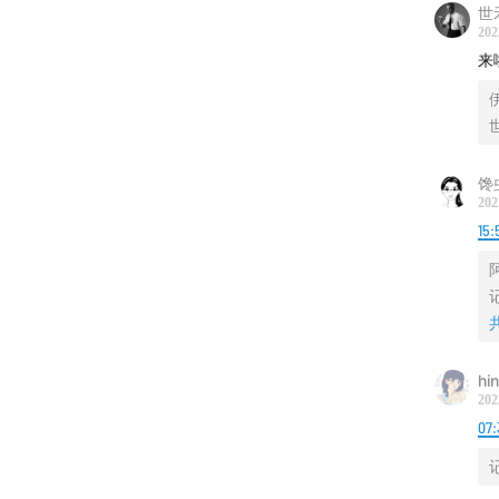
世
202
来
伊
馋
202
15:
hi
202
07: