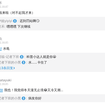
禾
2.10.07
啦来啦（对不起我才来）
姐yiyiyi
:
迟到罚站啊🙄
世禾
:
嘿嘿嘿 下次继续
虫
2.10.05
51
水黾
阿福-记者下班
:
科普小达人就是你😬
记者下班的小黑
:
水……卡住了
共
3
条回复
natayuki
2.10.05
38
我也！我觉得冬天漫无止境😂又冷又潮…
记者下班的小黑
:
病友你好