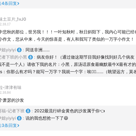
我他是为有多着人上得来！
共
4
条回复
m.tb.cn
CZ3457 一块小宇宙旗舰店
多介绍，如果有知名的企业出现，展台前就会水泄不通，同来的学生们还
面，对着展台后坐着的工作人员泛着疲惫的油光的脸直接开始自我介绍，
易挂了一个专家号，一定不能浪费机会，要从自己祖宗八辈开始讲起。看
味土豆片_1vJ0
2.10.17
，所以我常放下简历就走，全然不知道简历流落到了何方。
中悲秋的那位，世另我！！！一叶知秋时，秋日斜阳下，我内心可能已经
队
小作文，悲从中来，今天的惊喜是，有人和我写了类似的一万字小作文！
种没有任何信息传递，相当于快递收发点的招聘会上，我竟然也找到了一
主播 / 阿福、伊姐、小黑
份工作还被冠以「经理」的名号，来忽悠我们这些新毕业的小朋友。这份
姐yiyiyi
:
同送非洲……
，每日奔波在路上，交通和通讯都是不给报销的，也没有社保 —— 后来
后期 / 小黑
记者下班的小黑
:
病友你好！（通过做这期节目我好像找到好几个病友
些不对劲，而当时觉得这很正常，发了工资就好了，到手一千六百元整，
监制 / 姝琦
我不是一个人）请收下我的名片：小黑，原汤话原食最幽默最牛X最有才
。
ps：你那么有才吗？能写一万字？我就一个字：唉😮‍💨……（眺望远方，莫
产品统筹 / bobo
赞助 / 一块小宇宙
份工作我做了半年，每日意气风发，从不知丧为何物，记得有个秋天的下
粒-津津有味
去密云，那天烟雨濛濛，就像今天的北京。密云是北京最北的一个区，就
2.10.04
原汤话原食」
城，在这里感受不到任何属于首都的氛围，连车站上小巴停下，飘出来的
个萧瑟的沙发
去北京，有大座」。我在密云这个北京最北的小县城，走到了几乎密云最
灾难现场经历过绝望，在体育赛场追过苏炳添孙杨；发现过名人
阿福-记者下班
:
2022最流行碎金黄色的沙发属于你👈
镇子，叫「太师屯」。这个小镇几乎只有一条街，我就是来这条街上的一
姐yiyiyi
:
说的我也想抢一下了😄
了普通人的光芒；最大限度感受世界的多元，不断突破认知感叹
问 —— 我也不知道为什么来访问，只道是公司例行拜访，与店主攀谈一
共
3
条回复
太多的瞬间，希望能和大家分享。
擦黑，而这个地方并没有公交车。