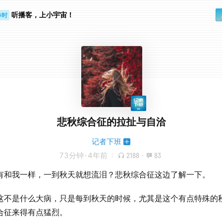
步时
勤路上
听播客，上小宇宙！
悲秋综合征的拉扯与自洽
记者下班
73分钟
·
4年前
2188
·
83
有和我一样，一到秋天就想流泪？悲秋综合征这边了解一下。
这不是什么大病，只是每到秋天的时候，尤其是这个有点特殊的
合征来得有点猛烈。