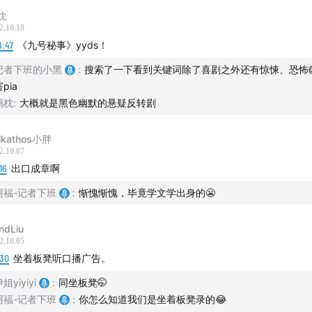
枕
2.10.18
8:47
《九号秘事》yyds！
记者下班的小黑
:
搜索了一下看到关键词除了喜剧之外还有惊悚、恐怖
pia
捣枕
:
大概就是黑色幽默的悬疑反转剧
lkathos小胖
2.10.07
16
出口成章啊
阿福-记者下班
:
惭愧惭愧，毕竟学文学出身的😬
ndLiu
2.10.05
:30
坐着板凳听口播广告。
姐yiyiyi
:
同坐板凳🤭
阿福-记者下班
:
你怎么知道我们是坐着板凳录的😂