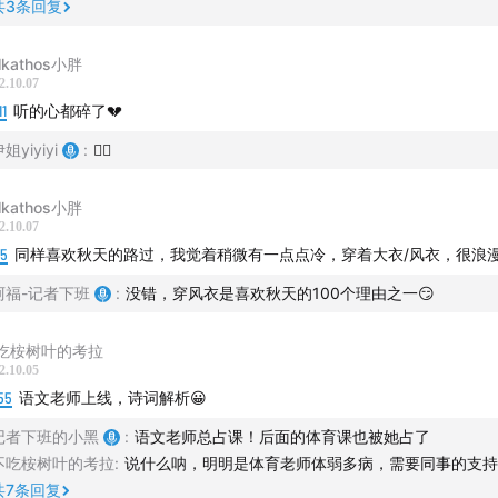
共
3
条回复
lkathos小胖
2.10.07
11
听的心都碎了💔
姐yiyiyi
:
😮‍💨
lkathos小胖
2.10.07
15
同样喜欢秋天的路过，我觉着稍微有一点点冷，穿着大衣/风衣，很浪
阿福-记者下班
:
没错，穿风衣是喜欢秋天的100个理由之一😏
吃桉树叶的考拉
2.10.05
55
语文老师上线，诗词解析😀
记者下班的小黑
:
语文老师总占课！后面的体育课也被她占了
不吃桉树叶的考拉
:
说什么呐，明明是体育老师体弱多病，需要同事的支持
共
7
条回复