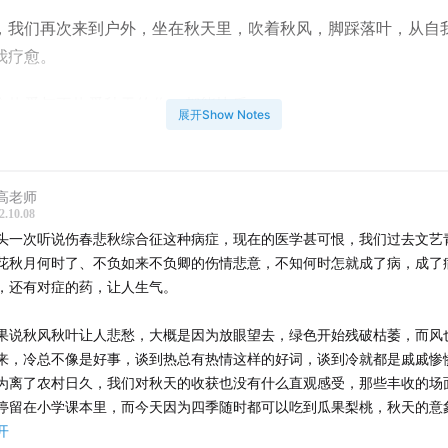
，我们再次来到户外，坐在秋天里，吹着秋风，脚踩落叶，从自
我疗愈。
个热爱与不热爱秋天的你，都能快乐。
展开Show Notes
目由一块小宇宙赞助播出，点击或者拖动到
02:00
可跳过片头广
高老师
透
2.10.08
头一次听说伤春悲秋综合征这种病症，现在的医学甚可恨，我们过去文艺
0
一块小宇宙的广告
花秋月何时了、不负如来不负卿的伤情悲意，不知何时怎就成了病，成了
0
请从这里开始与我们一起走进秋天
，还有对症的药，让人生气。
0
悲秋综合征是个啥，这里怎么还有褪黑素的事？
无限循环的疫情加剧悲秋综合征症状
果说秋风秋叶让人悲愁，大概是因为放眼望去，绿色开始残破枯萎，而风
0
来，冷总不像是好事，谈到热总有热情这样的好词，谈到冷就都是戚戚惨
媒体人在这个秋天里的焦虑加倍放大
为离了农村日久，我们对秋天的收获也没有什么直观感受，那些丰收的场
5
以“三和青年”为代表的群体该如何被看到、被听到，我们这些“
停留在小学课本里，而今天因为四季随时都可以吃到瓜果梨桃，秋天的意
还能做些什么
收，只剩萧瑟了。
开
秋天的凄美，从走向户外开始