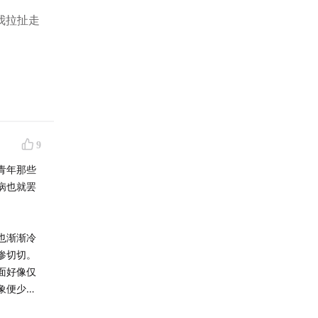
我拉扯走
告。
9
青年那些
病也就罢
也渐渐冷
惨切切。
面好像仅
臭写稿”
象便少了