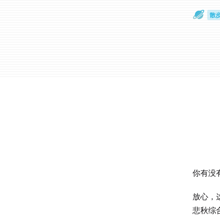
散
通
你有没
放心，
悲秋综