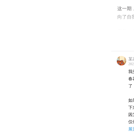
这一期
向了自
愿每一
本期节
某
本期剧
202
我
00:00:0
春
00:02:0
了
00:05:3
00:11:33
如
00:20:0
下
因
00:25:5
仅
的到底
丰
展
00:41:15