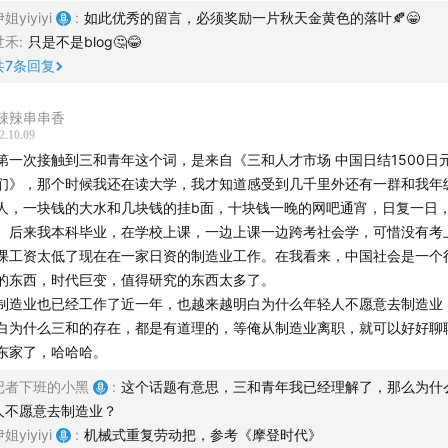
姐yiyiyi
:
如此优秀的留言，必须奖励一片秋天金黄色的落叶🍂😁
0
在古诗词中与古人畅游秋天（可是为什么越朗诵越丧（阿福笑
为疫情要求不能在有屋顶的地方聚会 —— 这仿佛是一种禁止吸烟的条例 
世禾
:
只是不是blog🤔😂
给每个困在当下的自由灵魂：愿你心装万物，自在独行
娘在路边小树林中闲聊，伴随着周围的人声与车声，透过声音想象着乍黄
共
7
条回复
7
草，不知道她们是坐在公园的长凳上还是自己带的露营椅 —— 谈着一些
那些曾在采访中无意间治愈我们的有趣的灵魂
，这秋意越发从里到外浓烈起来。
来人，把本皇族的秋千拿过来荡一下！
辣辣串串香
2.10.09
天也是找工作的季节，今年的工作格外难找，深圳三和虽仍然温暖，却不
别福利
第一次接触到三和青年这个词，是来自《三和人才市场 中国日结1500日
人流，满街只有外卖小哥满脸疲惫、裹紧了衣服，快速的跑进跑出，为了
们》，那个时候我还在读大学，我才知道感受到几千里外还有一群和我年
单。想起我刚毕业那年，好像什么都无所谓，揣着毕业证和一身换洗的衣
人，一块钱的大水和几块钱的挂b面，十块钱一晚的网吧通宵，日复一日
个纸手提袋，坐火车来了北京。那种不知道路在何方，却满眼都是希望、
。后来我本科毕业，在学校上课，一边上课一边跨考社会学，可惜没有考
是路的感觉，让我今天回忆起来都会惊叹不已。
宇宙」冻干咖啡块，满 ￥139-40 听友专属优惠券链接
课工资太低了现在在一家日资的制造业工作。在我看来，中国社会是一个
的东西，时代巨变，值得研究的东西太多了。
时还有线下的招聘会，在农展馆或北展，我打印了很多份简历 —— 那时
制造业也已经工作了近一年，也越来越明白为什么年轻人不愿意去制造业
没有什么内容，只有简单的学习经历还有一份实习工作 —— 就是我之前
白为什么三和的存在，都是有道理的，等俺从制造业离职，就可以好好聊
一块小宇宙的淘宝店铺，找客服报暗号「津津乐道」领取优惠券
船务代理公司，之外并没有什么内容，记得当时同学中还流行写一页纸，
东家了，哈哈哈。
向雇主表白的肉麻文字或豪情壮语，我也没有准备，就一张纸。到了招聘
记者下班的小黑
:
这个话题有意思，三和青年我已经理解了，那么为什
持的很，不会每个柜台都会留简历。
通店铺
人不愿意去制造业？
姐yiyiyi
:
机械式重复劳动把，参考《摩登时代》
种招聘会每个企业都有一个小小的柜台，大约三四米宽，上方挂着公司名