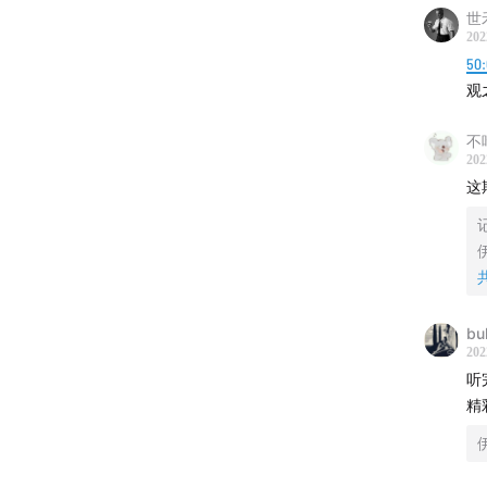
世
原汤话
我
202
陷
50
津津乐
张
观
知
|
听
并
小
不
方
202
的
这
来
一
伊
那
乐
bu
的
202
聘
听
精
伊