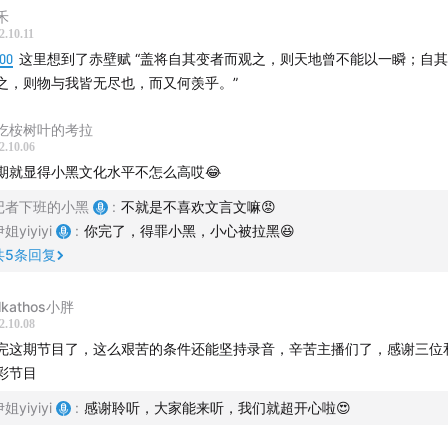
禾
原食节目由津津乐道播客网络制作播出。
至今对那一小段经历印象深刻记忆犹新，并不是因为我陷入了窘境 —— 
2.10.11
入窘境的时刻当然很多 —— 我的诧异之处是，那个当时的我竟然完全没
:00
这里想到了赤壁赋 “盖将自其变者而观之，则天地曾不能以一瞬；自其不变者而
道播客官网
| 公众号：津津乐道播客 |
hi@dao.fm
|
版权声明
|
或沮丧的情绪，没有觉得这是什么窘境。我只想着完成了今天的工作，至
之，则物与我皆无尽也，而又何羡乎。”
友微信群
不是个太严重的问题，一定能解决的。果然我在马路边没有徜徉多久，就
|
更多节目
|
RSS订阅
面包车经过，风挡玻璃里面放着一个纸片，上面写着「密云」两个字 ——
吃桉树叶的考拉
偏僻得都不认为自己在密云，更不必说北京了 —— 我付了十块钱，到了
2.10.06
密云，又花了五块钱坐公交车回到住处，大约已经夜里十点多了，雨是没
期就显得小黑文化水平不怎么高哎😂
，但仿佛有星星点点的水珠飘在空中，有点冷，也潮。却觉得没有什么大
记者下班的小黑
:
不就是不喜欢文言文嘛😡
切问题都可以解决，一切都会好起来。
姐yiyiyi
:
你完了，得罪小黑，小心被拉黑😆
共
5
条回复
一刻到今天大概过了快二十年，但我仍然感觉庆幸，是年轻让我充满乐观
观让我度过了那些难熬的日子 —— 这份工作后我失业了半年，靠着一千
lkathos小胖
存款每日去网吧发简历 —— 招聘会已经很少了，智联招聘和中华英才网
2.10.08
会 —— 直到找到下一份工作，已经转而进入了 IT 行业。
完这期节目了，这么艰苦的条件还能坚持录音，辛苦主播们了，感谢三位
彩节目
姐yiyiyi
:
感谢聆听，大家能来听，我们就超开心啦😍