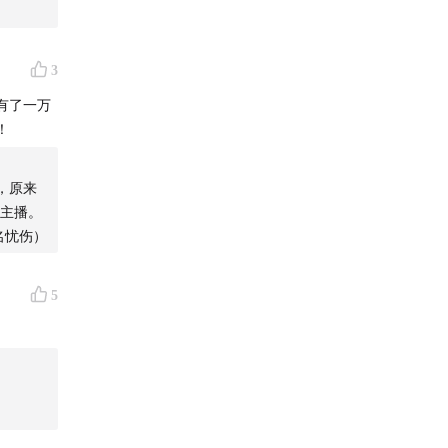
试图抢进
就像好不
得我很烦
3
有了一万
！
份工作，
工作不坐
我才知道
，原来
一笔巨
的主播。
名忧伤）
午，我出
5
像一个小
吆喝都是
北的一个
的伪装，
家经销商
人性的复
阵，天已