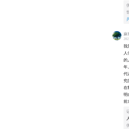
伊
00:46:2
因
00:53:21
姑
00:55:0
蒿
题
01:05:11
麻
202
秋
听友特
我
的
人
两
的
一
年
就
「一块小
代
究
s.tb.cn
那
在
并
明
或进入
个
前
于
矜
淘宝直
伊
那