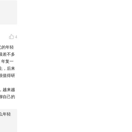
场））
—— 几位
的秋叶和
丧气的话
4
再有汹涌
元的年轻
多接那一
级差不多
服，装满
，年复一
坚信脚下
上，后来
很值得研
候的简历
，越来越
写过的那
聊自己的
，复制到
满是类似
会上，还
么年轻
字，没有