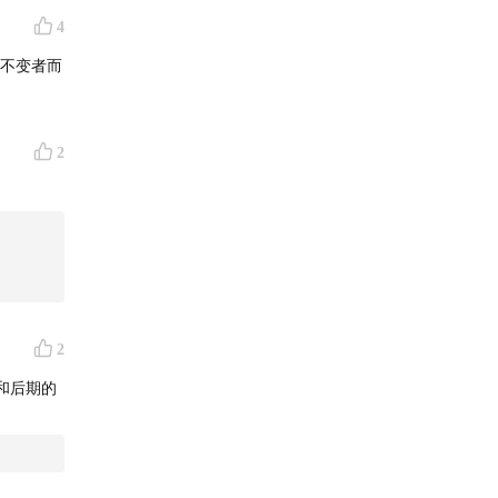
实际上我
4
有任何紧
评论须
于回家，
看到一个
 这个地
2
有公交车
有下起
不了的，
，是充满
五百块钱
取代了招
2
和后期的