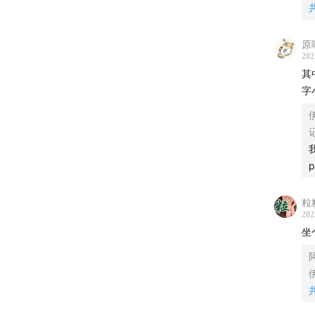
09嘻
太
里
容
原
202
躁
其
制作团
字
这
这
伊
班
这
款
这
粒
发
202
关于「
县
坐
「
我们在
小
伊
也见证
访
杂…有
经