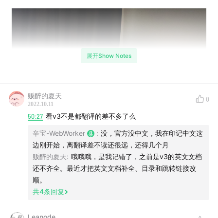
展开Show Notes
贩醉的夏天
0
2022.10.11
50:27
看v3不是都翻译的差不多了么
辛宝-WebWorker
:
没，官方没中文，我在印记中文这
边刚开始，离翻译差不读还很远，还得几个月
贩醉的夏天
:
哦哦哦，是我记错了，之前是v3的英文文档
还不齐全。最近才把英文文档补全、目录和跳转链接改
山鬼的桌面
顺。
共
4
条回复
Web Worker 播客来到了第 17期，本期邀请到了在某大厂
的前端山鬼，我们在一起聊了数字媒体技术专业的有趣经
Leanode