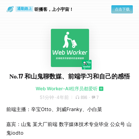
散步时
通勤路上
听播客，上小宇宙！
点击下载
No.17 和山鬼聊数媒、前端学习和自己的感悟
Web Worker-AI程序员都爱听
51分钟
·
4年前
896
·
7
前端主播：辛宝Otto、刘威Franky、小白菜​​
嘉宾：山鬼 某大厂前端 数字媒体技术专业毕业​ 公众号 山
鬼iodto