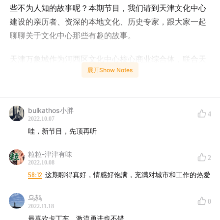
些不为人知的故事呢？本期节目，我们请到天津文化中心
建设的亲历者、资深的本地文化、历史专家，跟大家一起
聊聊关于文化中心那些有趣的故事。
天津万象城作为河西区文化中心核心商业综合体，联合天
展开Show Notes
津图书馆，天津博物馆，天津美术馆，天津大剧院，共同
举办天津文化中心成立十周年庆暨2022城市文化节。城市
文化节主要包含【2022城市文化节】数字藏品发布，天津
bulkathos小胖
文化中心海报展，城市创意论坛，公共艺术作品展，文化
4
2022.10.07
夜现场五大版块，将于2022年11月在天津万象城公共空间
哇，新节目，先顶再听
举办。
粒粒-津津有味
2
2022.10.08
2022城市文化节专题系列播客将邀请城市规划师，城市运
58:12
这期聊得真好，情感好饱满，充满对城市和工作的热爱
营者，城市创想家，就城市发展与更新、消费场景升级、
艺术对商业空间的赋能、社群化在地化运营等话题，展开
乌鸫
0
交流，探索关于城市生活的更多可能。
2022.11.18
最喜欢卡丁车，激流勇进也不错