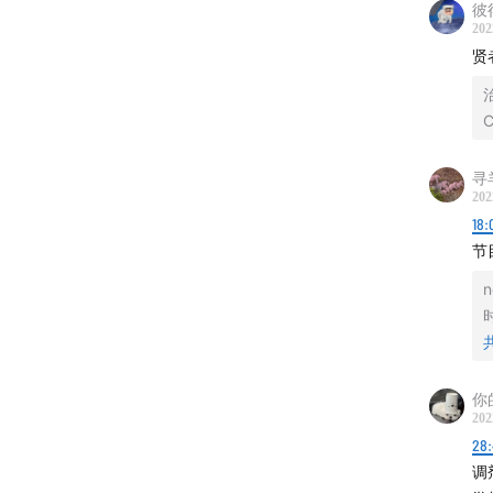
彼
202
贤
C
寻
202
18:
节
n
你
202
28:
调