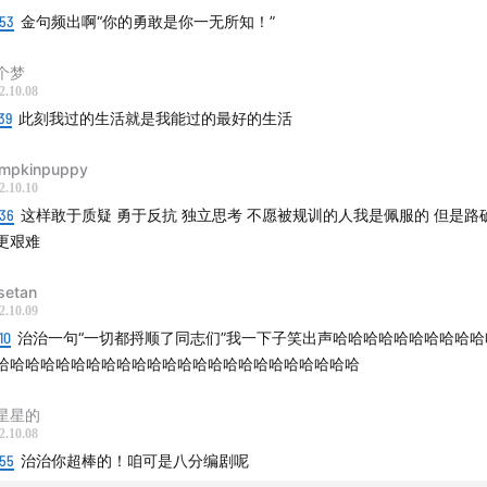
:53
金句频出啊“你的勇敢是你一无所知！”
个梦
2.10.08
39
此刻我过的生活就是我能过的最好的生活
mpkinpuppy
2.10.10
:36
这样敢于质疑 勇于反抗 独立思考 不愿被规训的人我是佩服的 但是路
更艰难
setan
2.10.09
10
治治一句“一切都捋顺了同志们”我一下子笑出声哈哈哈哈哈哈哈哈哈哈
哈哈哈哈哈哈哈哈哈哈哈哈哈哈哈哈哈哈哈哈哈哈哈哈
星星的
2.10.08
:55
治治你超棒的！咱可是八分编剧呢