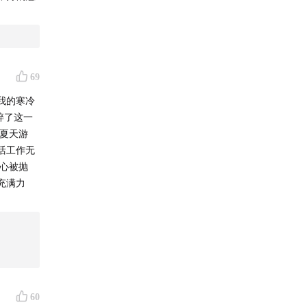
69
我的寒冷
碎了这一
夏天游
活工作无
担心被抛
充满力
60