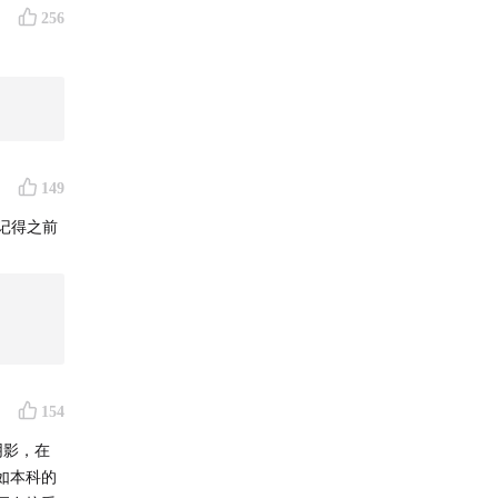
256
149
记得之前
154
阴影，在
如本科的