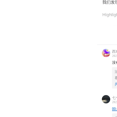
我们发
Highlig
08:15
工
30:28
你
西X
44:19
不
202
没
57:04
想
87:48
主
****
七
本期节
202
00
知名国