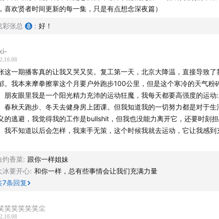
，喜欢贤者时间更新的每一集，只是有点想念深夜篇）
炫彩张总
:
好！
ki-
2.10.08
张这一期播客真的让我又哭又笑。复工第一天，北京大降温，直接导致了
郁。我本来摩拳擦掌这个月要户外跑步100公里，但是这个寒冷的天气粉
。朋友眼里我是一个阳光精力充沛的运动狂魔，我每天都要高强度的运动:
、春秋天跑步、冬天去健身房上团课。但我知道我的一切努力都是对于生
义的逃避，我觉得我的工作是bullshit，但我也没能力离开它，还要时刻
。我不知道以后会怎样，我束手无策，这个时候我就去运动，它让我感到
。
白灼香菜
:
跟你一样姐妹
大冰要开心
:
和你一样，总有些事情会让我们充满力量
共
7
条回复
笑笑笑笑笑笑尘
2.10.08