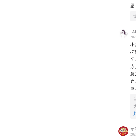
思
-A
202
小
抑
切
泳
意
弃
量
笑
202