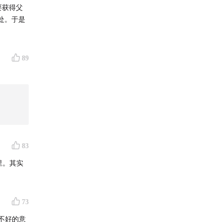
要获得父
处。于是
89
83
里。其实
73
不好的意