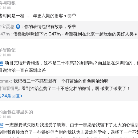
得与狼狼
2.10.08
者时间是一档…… 年更六期的播客👨🏻‍🦳
治宝蛋总
:
你的表情包很有故事，爷爷
47hy
:
借楼敲咪咪留下v: C47hy- 希望碰到在北京一起玩耍的美好人类👧
羊冒险记
2.10.08
08
项目完结开青梅酒，这不是二十不惑2的剧情吗？而且是在深圳拍的，
目说治治一直在深圳出差
omax
:
我记得二十不惑里就有一个打酱油的角色叫治治呀
时间看得见
:
看到治治点赞了二十不惑定档的微博，啊 破案了破案了！
共
24
条回复
的面包在哪里买的
2.10.08
47
一志愿复试失败后我接受了调剂。由于一志愿给我留下了太大的心理
剂时我直接放弃了一些很好但当时的我认为非常难的学校，选择了一个不