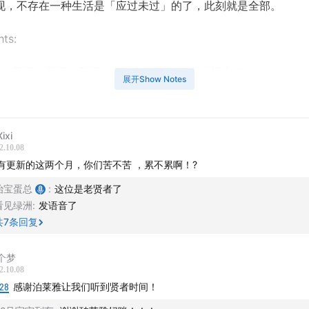
现，不存在一种生活是「应过未过」的了，此刻就是全部。
hts:
作月报、周报、日报，老板要的安全感真的很大杯
展开Show Notes
可以让任何人失望，包括爸妈
ixi
可能不玩手机的，打死也不可能
2.10.08
有更新的这两个月，你们苦不苦 ，累不累啊！?
夸张地手舞足蹈，想往可乐里投曼妥思
治宝蛋总
:
这位是老贤者了
要就是说清醒是个不可逆的东西
看见绿洲
:
发语音了
共
7
条回复
个梦
目是珀莱雅青年心理健康公益行动回声计划×小宇宙的系列节目
2.10.08
:28
感谢泊莱雅让我们听到贤者时间！
货美妆品牌珀莱雅支持制作播出。