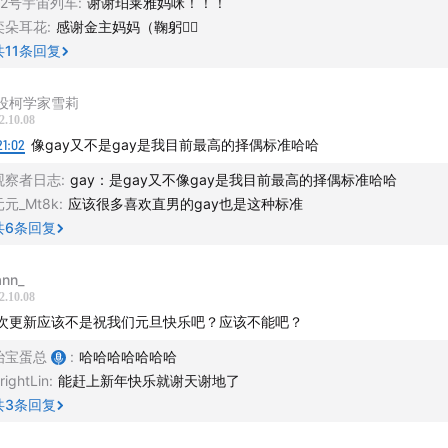
42号宇宙列车
:
谢谢珀莱雅妈咪！！！
在10月10日「世界精神卫生日」珀莱雅发起「青年心理健康公益
奕朵耳花
:
感谢金主妈妈（鞠躬🙇‍♀️
声计划」，并表达不必对情绪感到羞耻的品牌态度。今年，珀莱
共
11
条回复
一步，和更多人一起去看见被压抑的情绪，一起来找寻情绪的出
动分享心理学知识，消除偏见和歧视，愿每一种情绪都能收到善
役柯学家雪莉
2.10.08
声」。
21:02
像gay又不是gay是我目前最高的择偶标准哈哈
ic credits to:
观察者日志
:
gay：是gay又不像gay是我目前最高的择偶标准哈哈
元元_Mt8k
:
应该很多喜欢直男的gay也是这种标准
 Tommasi - Ariete
共
6
条回复
- Accadde a tutti noi
nn_
2.10.08
次更新应该不是祝我们元旦快乐吧？应该不能吧？
治宝蛋总
:
哈哈哈哈哈哈哈
rightLin
:
能赶上新年快乐就谢天谢地了
共
3
条回复