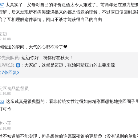
57
太真实了，父母对自己的评价贬值太令人难过了。前两年还在努力想
理解，后来发现所有痛哭流涕换来的都是假意的理解，不过两日便回到原
弃了互相理解这件事情，闭口不谈才能获得自己的自由
迈迈
2.10.08
到推送的瞬间，天气的心都不冷了❤️
少先美队员
:
迈迈你好！祝你好在秋天！
炫彩张总
:
大家好，这就是迈迈，张治同辈压力的主要来源
共
7
条回复
淀区食品监督员
2.10.08
:33
这亲戚真是很典型的：看非传统女性过得如何精彩而想把她拉回圈子
好可怜..
生小王
2.10.08
然不知道能不能实现，但是想偷偷许愿深夜篇的更新😌（没有说别的单集