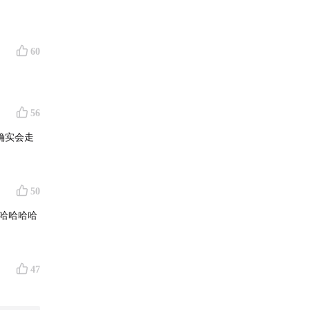
60
56
确实会走
50
哈哈哈哈
47