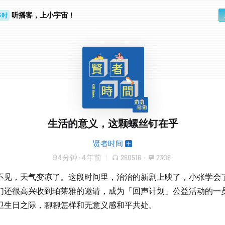
步时
勤路上
听播客，上小宇宙！
生活的意义，这颗螺丝钉在乎
贤者时间
94分钟
·
4年前
260516
·
2306
不见，天气变凉了。这段时间里，治治的新剧上映了，小张学会
们还很高兴收到珀莱雅的邀请，成为「回声计划」公益活动的一
卫生日之际，聊聊怎样和无意义感和平共处。