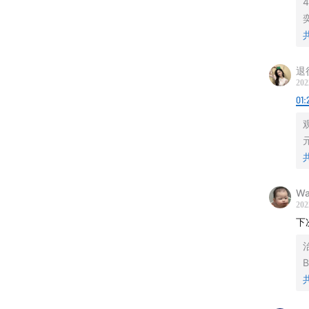
去年，
——回
前迈出
公益行
退
202
的「回
01:
All mus
Amedeo
Arawak 
Wa
202
下
B