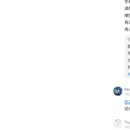
学
调
嘲
再
再
Ne
202
01:
还
Yu
202