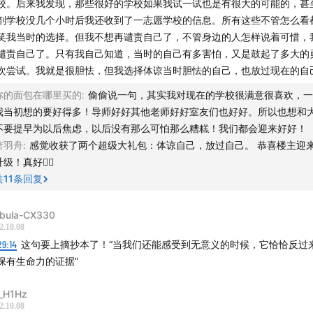
校。后来我发现，那些很好的学校如果我试一试也是有很大的可能的，甚
剂学校没几个小时后我还收到了一志愿学校的信息。所有这些不管怎么看
笑我当时的选择。但我不想再谴责自己了，不管身边的人怎样说着可惜，
谴责自己了。只有我自己知道，当时的自己有多害怕，又是鼓起了多大的
次尝试。我就是很胆怯，但我选择体谅当时胆怯的自己，也放过现在的自
你的面包在哪里买的
:
偷偷说一句，其实我对现在的学校很满意很喜欢，一
我当初想的要好得多！导师好好其他老师好好室友们也好好。所以也想和
不要提早为以后焦虑，以后没有那么可怕那么糟糕！我们都会迎来好好！
萧羽舟
:
感觉收获了两个超级大礼包：体谅自己，放过自己。 恭喜楼主迎
升级！真好👍🏻
共
11
条回复
bula-CX330
2.10.08
29:14
这句要上摘抄本了！“当我们还能感受到无意义的时候，它恰恰反过来正是你
保有生命力的证据”
_H1Hz
2.10.08