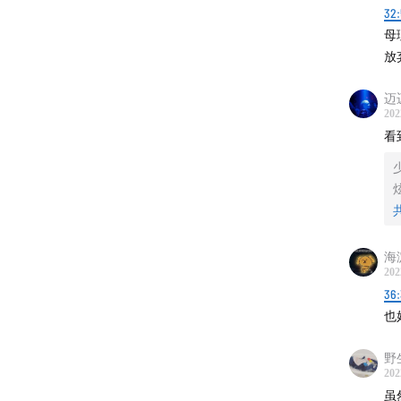
32:
母
放
迈
202
看
海
202
36
也
野
202
虽