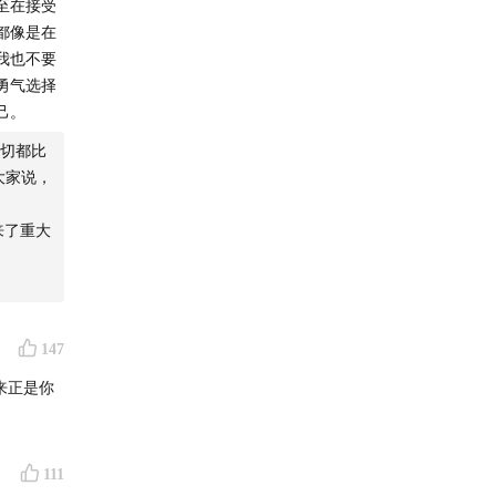
至在接受
都像是在
我也不要
勇气选择
己。
切都比
大家说，
来了重大
147
111