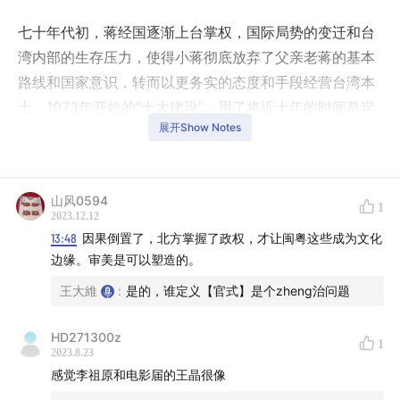
七十年代初，蒋经国逐渐上台掌权，国际局势的变迁和台
湾内部的生存压力，使得小蒋彻底放弃了父亲老蒋的基本
路线和国家意识，转而以更务实的态度和手段经营台湾本
土。1973年开始的“十大建设”，用了将近十年的时间奠定
展开Show Notes
了台湾工业基础，这段时间的辛勤积累最终在八十年代厚
积薄发，一举将台湾推上了“亚洲四小龙”的宝座，也使得
台湾的精英有了独步于华人世界的骄傲。
山风0594
1
2023.12.12
这个时期，建筑设计的大业主逐渐由政治机器变成了大财
13:48
因果倒置了，北方掌握了政权，才让闽粤这些成为文化
团和企业家。在经济高歌猛进的时代，台湾建筑师有了更
边缘。审美是可以塑造的。
为广泛的服务对象和实践类型，建筑界涌现出诸多至今还
王大維
:
是的，谁定义【官式】是个zheng治问题
活跃的人物。李祖原和谢英俊似乎是这个时代台湾建筑实
践的两个极端，一个是用夸张的元素符号大声宣告“新儒
HD271300z
1
家”价值的大设计师，另一个是摒弃文化累赘用朴素建构回
2023.8.23
归居住本源意义的艺术匠人。他们二者之间的差异和距
感觉李祖原和电影届的王晶很像