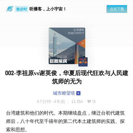
听播客，上小宇宙！
点击下载
散步时
通勤路上
002-李祖原vs谢英俊，华夏后现代狂欢与人民建
筑师的无为
城市瞭望塔
47分钟
·
4年前
354
·
13
台湾建筑和他们的时代。本期继续盘点，继迁台初代建筑
师后，八十年代至千禧年的第二代本土建筑师的实践、探
索和思想。