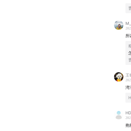
——
这一集
M_
202
所
一手故
普通人
一手故
非常感
王
202
■ 製作
湾
企划、
H
监製：
HD
202
助理製
抱