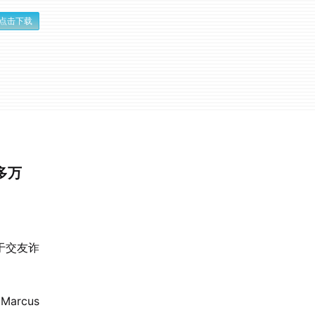
点击下载
多万
于交友诈
arcus