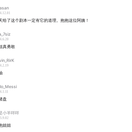
iasan
4.12.01
天给了这个剧本一定有它的道理。抱抱这位阿姨！
f Life - Letra / Artlist
a_7siz
e - Aija Alsina / Artlist
4.6.20
姐真勇敢
ief - Ian Post / Artlist
vin_RirK
 - 8opus / Artlist
4.2.19
油
Dead Wind - Kyle Preston / Artlist
llo_Messi
d Each Other - Birraj / Artlist
4.1.11
猪盘
助一手故事
是小羊咩咩
3.9.02
事已经开启「小额贊助」的功能，欢迎你用不同金额支持我们继
抱姐姐
们将会持续纪录普通人的行动与日常生活，为这个变动的时代写