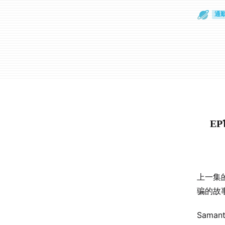
散
通
E
上一集
骗的故
Sama