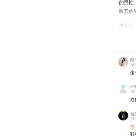
的男性
跟其他
事实上，
情，她
是她开
本来两
限
一个日
202
这
设备与
百多万，
HD
202
Sam
抱
人，没
谷底，
曹
202
方面是
26:
（
文字
我