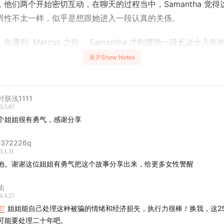
，他们两个开始密切互动，在聊天的过程当中，Samantha 觉得
男性不太一样，似乎是想跟她进入一段认真的关係。
在遇到 Marcus 之前， Samantha 才刚摆脱一段长达十几年
一度以为自己总算遇到一段正常关係，以及可能跟她共度馀生的
展开Show Notes
始相信这位男性给出的承诺与甜言密语。
人说好见面，但在见面之前，对方却突然跟 Samantha 说，自
时肤浅1111
本的电信大案子，必须立刻前往日本，接下来没多久，对方也开
3.5.07
个姐姐很有勇气，感谢分享
涨价等理由与 Samantha 借钱，前前后后一共十次，换算成台
这当中还包含 Samantha 向银行贷款的 230 万。
372226q
3.1.11
antha 起初选择信任对方，是因为她以为自己总算找到一个可以一
抱。谢谢这位姐姐有勇气把这个故事分享出来，给更多女性警醒
想到却遇上将她的钱全部骗光的人。在这之后，Samantha 的人
她不敢跟跟家人、朋友说，一方面是因为她觉得这是很羞辱一件
佑
4.4.27
，她觉得她的家人会比她更难过，于是她选择一个人，默默地偿
17
姐姐能自己处理这种被骗的情绪和经济损失，执行力很棒！换我，这2
版全文
）
可能要处理二十年吧。