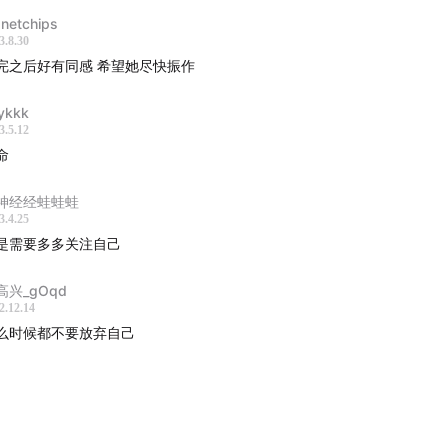
出发的历史。我们会持续尝试用更好的方式，讲述大家的故事。
anetchips
支持。
3.8.30
完之后好有同感 希望她尽快振作
们：
ykkk
3.5.12
rstory.me
命
我们
神经经蛙蛙蛙
3.4.25
ram
是需要多多关注自己
ook
高兴_gOqd
2.12.14
么时候都不要放弃自己
于一手故事
有什麽话想对「一手故事」说，欢迎来信：