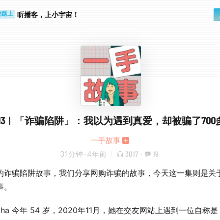
步时
勤路上
听播客，上小宇宙！
P13︱「诈骗陷阱」：我以为遇到真爱，却被骗了700
一手故事
31分钟
·
4年前
3017
·
19
的诈骗陷阱故事，我们分享网购诈骗的故事，今天这一集则是关
事。
ntha 今年 54 岁，2020年11月，她在交友网站上遇到一位自称是 M