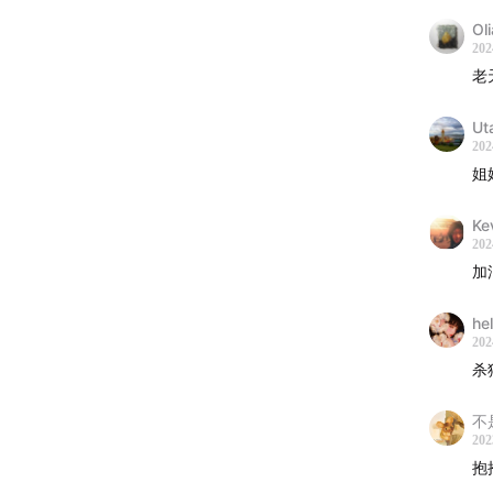
■ BGM
Ol
202
老
Circle o
Ut
Presenc
202
姐
After Gr
Ke
Regrets
202
加
A Cold 
he
We Foun
202
杀
■ 贊
不
202
一手故
抱
目。我