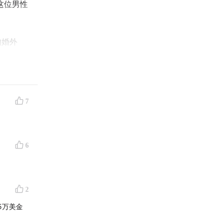
这位男性
的婚外
伴侣，于
己签到了
7
始以购买
币大约七
6
起生活的
生跌到了
事，另一
2
还债务。
5万美金