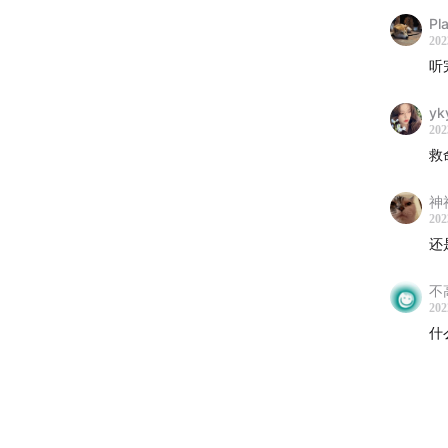
人视角
Pl
收听和
202
听
贊助我
yk
202
open.fi
救
■ 关注
神
202
Instag
还
Faceb
不
202
Twitter
什
■ 关
如果你