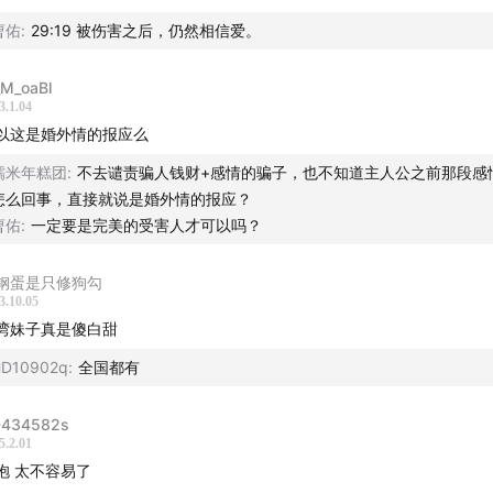
曹佑
:
29:19 被伤害之后，仍然相信爱。
节目是一手故事第一季的最后一集。
M_oaBl
3.1.04
以这是婚外情的报应么
事的製作团队正积极筹备第二季的节目，我们会尽快跟大家分享
视角出发的好故事，也欢迎你随时关注我们的官方社群，跟我们
糯米年糕团
:
不去谴责骗人钱财+感情的骗子，也不知道主人公之前那段感
怎么回事，直接就说是婚外情的报应？
事的看法，同时可以获得第二季节目内容的动态。
曹佑
:
一定要是完美的受害人才可以吗？
谢你支持一手故事，我们下一季，再见。
钢蛋是只修狗勾
3.10.05
团队
湾妹子真是傻白甜
採访、製作：陈莉雅
D10902q
:
全国都有
叶家瑜
434582s
5.2.01
作：陈宥菘
抱 太不容易了