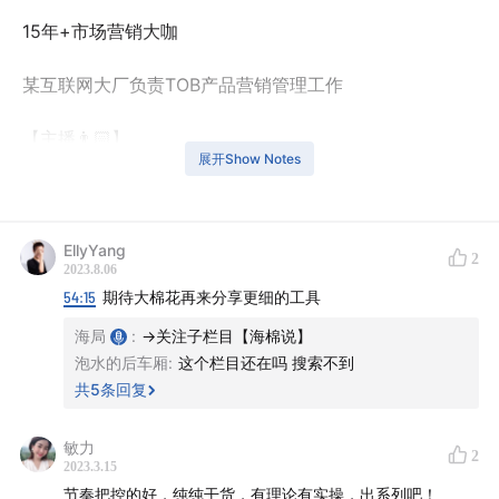
15年+市场营销大咖
某互联网大厂负责TOB产品营销管理工作
【主播👨🏻】
展开Show Notes
海局
【引言🐝】
EllyYang
2
2023.8.06
本期节目，特别适合已经开始活动营销，并渴望持续成长
54:15
期待大棉花再来分享更细的工具
的朋友。那本期内容对你们来说绝对价值连城，亦或许可
海局
:
→关注子栏目【海棉说】
以因此平步青云、升职加薪喔~
泡水的后车厢
:
这个栏目还在吗 搜索不到
共
5
条回复
如果你还没有开始从事活动营销，但是有这个想法，那本
期节目也可以很好地帮你壁雷，避免你陷入成为大头兵的
敏力
2
2023.3.15
沼泽。
节奏把控的好，纯纯干货，有理论有实操，出系列吧！