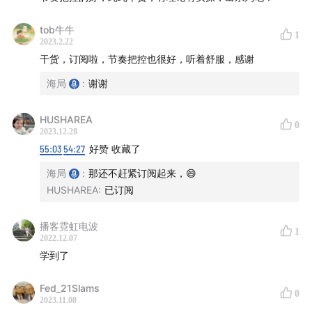
本期嘉宾大棉花，是非常资深的营销大咖，语速正常且坦
tob牛牛
1
诚，内容金句不断，这一期节目对我个人的启发也非常
2023.2.22
大。感谢大棉花的无私付出，祝他工作顺利和日进斗金。
干货，订阅啦，节奏把控也很好，听着舒服，感谢
enjoy it~
海局
:
谢谢
【提要📒】
HUSHAREA
0
2023.12.28
03:43
从层出不穷的活动现象谈起：为何办？客户也真的
55:03
54:27
好赞 收藏了
想来吗？
海局
:
那还不赶紧订阅起来，😄
HUSHAREA
:
已订阅
08:26
关于客户在活动中的社交诉求的讨论
播客霓虹电波
21:52
厘清活动营销开展的目的是重中之重————
1
2022.12.07
学到了
【目标三角】：影响力、获客、客情； 以及如何度量目标
的成效
Fed_21Slams
0
2023.11.08