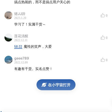
38:10
如何迈出第一步去借力媒体机构
搞点热闹的，而不是搞点用户关心的
42:10
基于目标共识下的活动营销开展方法
猪JJ蹄
0
2023.1.20
学习了！实属干货～
【黄金五角星】：邀约、执行准备、执行、传播、转化
莲花清醒
63:27
有关活动营销的创新建议：
0
2022.12.11
58:32
魔性的笑声，大爱
①给客户以角色 ②联合一切资源 ③以人效问题驱动创
新
geee789
0
2022.12.09
【收听👂🏻】
有趣有干货。实名点赞！
推荐您使用Apple Podcast、小宇宙App、喜马拉雅、QQ
在小宇宙打开
音乐或任意泛用型播客客户端订阅收听「TOB创新增长」
【音乐🎵】