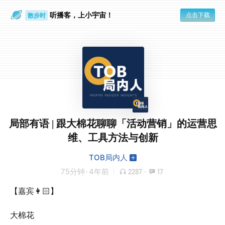
听播客，上小宇宙！
点击下载
散步时
通勤路上
局部有语 | 跟大棉花聊聊「活动营销」的运营思
维、工具方法与创新
TOB局内人
75分钟
·
4年前
2287
·
17
【嘉宾👩🏻】
大棉花