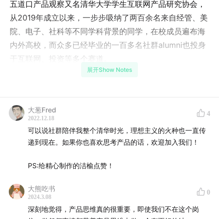
五道口产品观察又名清华大学学生互联网产品研究协会，
从2019年成立以来，一步步吸纳了两百余名来自经管、美
院、电子、社科等不同学科背景的同学，在校成员遍布海
内外高校，而众多已经毕业的一百多名社群alumni也投身
于互联网、投资等多个赛道。
展开Show Notes
纵使大家的背景多元，但我们都一样秉持着对互联网世界
的好奇，以及对互联网产品的热爱，而这，也催化社群孵
化出了产品精酿、产品观察等精品内容，圆桌研讨、大咖
大葱Fred
4
2022.12.18
分享等干货活动，以及灰度上线这样的优秀产品。
可以说社群陪伴我整个清华时光，理想主义的火种也一直传
递到现在。如果你也喜欢思考产品的话，欢迎加入我们！
如果对五道口产品观察社群感兴趣，欢迎查看shownotes
当中的微信公众号名片，进一步了解我们；但请别急着退
PS:​给精心制作的洁榆点赞！
出这期节目——因为，接下来，社群小伙伴们还想再跟你
聊一聊，加入五道口产品观察社群，是一种怎样的体验。
大熊吃书
0
2024.3.08
深刻地觉得，产品思维真的很重要，即使我们不在这个岗