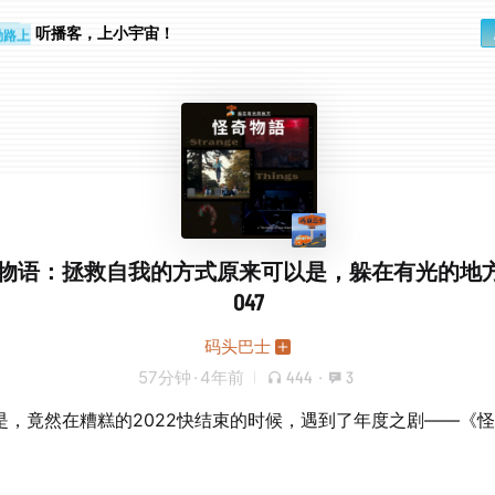
步时
勤路上
听播客，上小宇宙！
物语：拯救自我的方式原来可以是，躲在有光的地方 V
047
码头巴士
57分钟
·
4年前
444
·
3
是，竟然在糟糕的2022快结束的时候，遇到了年度之剧——《