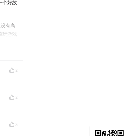
一个好故
但没有高
孩玩游戏
看上去很
成年人了
2
2
3