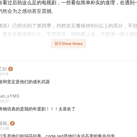
有看过后劲这么足的电视剧，一些看似简单朴实的道理，在遇到
仍然会为之感动甚至震撼。
物语》已经出到了第四季，仍然在豆瓣保持9分以上的高分，不
，甚至反其道而行之，节节高升。明明看上去，只是讲一群小屁
碰到了异世界的怪物，于是开启打怪之旅。可就是这样一个设定
展开Show Notes
故事，却让我们看得又哭又笑，深陷其中。
聊一聊，这部剧到底在哪里，吸引到我们这群早就不相信奇迹的
乙杉
3.1.11
敢和坚定是他们的成长武器
于友情
nan_xYMS
3.9.27
行车是他们的玛莎拉蒂，code red是他们永远不变的集合信号。
奇物语真的是我的年度剧！！！太喜欢了
于亲情
嘉丽_
3.1.08
果没有Will妈妈的一路坚持，这个故事也许根本就不成立了。
行车是他们的玛莎拉蒂，code red是他们永远不变的集合信号。