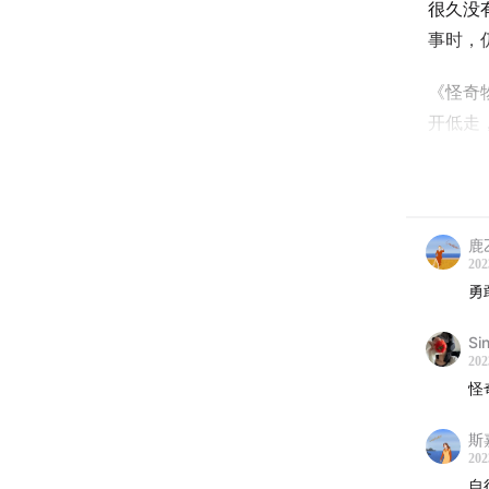
很久没
事时，
《怪奇
开低走
的途中
中二的
于是想
鹿
呢。
202
勇
08:15
关
Si
202
——自
怪
15:35
关
斯
202
——如
自