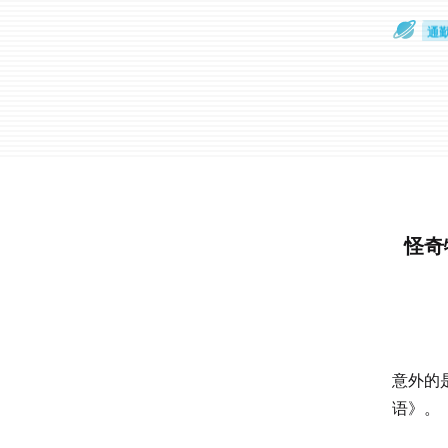
散
通
怪奇
意外的
语》。