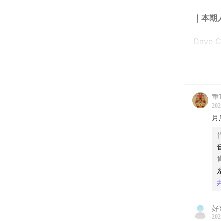
｜本期
Dave 
｜时间
01:39
少
重
202
05:35
首
月
09:44
内
13:09
名
17:38
出
22:54
再
好
202