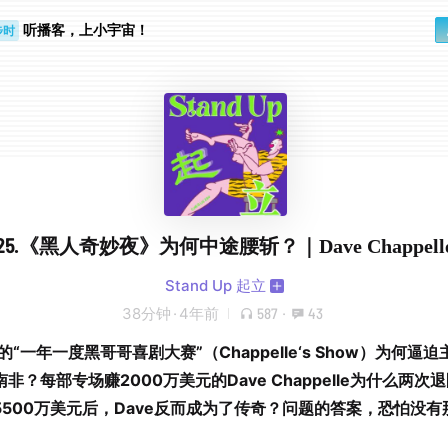
听播客，上小宇宙！
步时
勤路上
25.《黑人奇妙夜》为何中途腰斩？｜Dave Chappell
Stand Up 起立
38分钟
·
4年前
587
·
43
的“一年一度黑哥哥喜剧大赛”（Chappelle‘s Show）为何逼
非？每部专场赚2000万美元的Dave Chappelle为什么两次
5500万美元后，Dave反而成为了传奇？问题的答案，恐怕没有