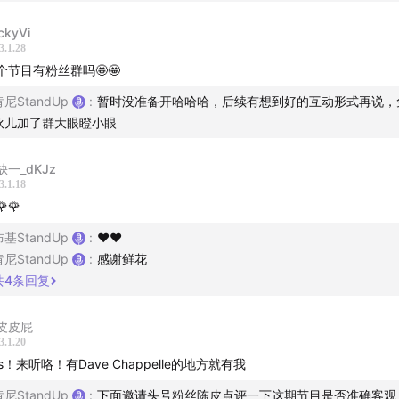
ckyVi
3.1.28
个节目有粉丝群吗🤩🤩
肯尼StandUp
:
暂时没准备开哈哈哈，后续有想到好的互动形式再说，
伙儿加了群大眼瞪小眼
缺一_dKJz
3.1.18
🌹🌹
布基StandUp
:
❤️❤️
肯尼StandUp
:
感谢鲜花
共
4
条回复
皮皮屁
3.1.20
es！来听咯！有Dave Chappelle的地方就有我
肯尼StandUp
:
下面邀请头号粉丝陈皮点评一下这期节目是否准确客观