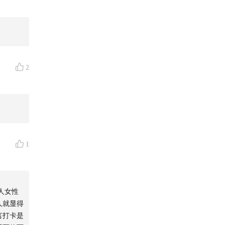
2
荐其中的
1
人女性
人就显得
言打卡是