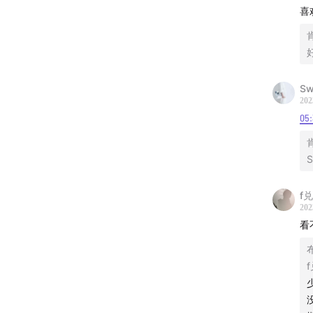
喜
27:49
袒
30:51
告
35:10
王
Sw
202
37:02
下
05:
必看精
S
｜歌单
f兑
Chappel
202
看
Rick J
I Love
｜制作