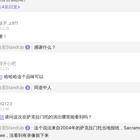
共
4
条回复
修罗_z8f1
3.2.26
谢！
肯尼StandUp
:
感谢什么？
得开心吧
3.2.15
31
哈哈哈这个品味可以
肯尼StandUp
:
同道中人
QQ123
3.2.08
:26
请问这次在萨克拉门托的演出哪里能看到吗？
肯尼StandUp
:
这个说法来自2004年的萨克拉门托当地报纸，Sacrame
Bee，没看到有录像留下来