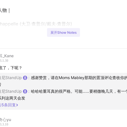
人物｜
Chappelle (大卫·查普尔/戴夫·查普尔)
展开Show Notes
轴｜
年天才？青春期就出名是什么体验？
耳_Kane
3.1.30
次退圈！24岁的Dave究竟经历了什么？
底了，下呢？
肯尼StandUp
:
感谢赞赏，请在Moms Mabley那期的置顶评论查收你
幕揭露？在脏话农场看花花公子有助于创作喜剧！
音
肯尼StandUp
:
哈哈哈重耳真的很严格。可能……要稍微晚几天，有一
垂青史！Chappelle’s Show第一集就做出了史上最佳Sketch
系列这两天会发
共
5
条回复
乎意料！2004年美国最火的流行语竟是詹姆斯？
次退圈！美国娱乐圈被他搅得天翻地覆！
奇心yu
3.3.10