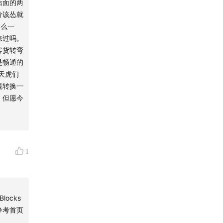
后面的两
价该怂就
那么一
来过吗。
客货转弯
是畅通的
霸天虎们
境转换一
，但愿今
1
ocks
参考首页