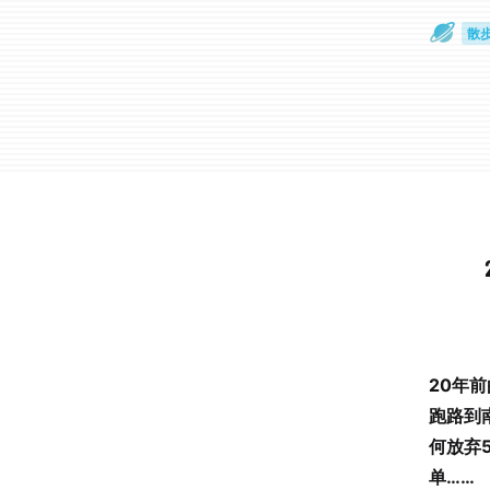
散
通
20年前
跑路到南
何放弃
单……