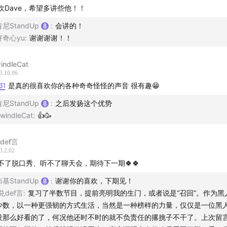
欢Dave，希望多讲些他！！
露心声，喜剧人是否应该承担更多责任？
肯尼StandUp
:
会讲的！
别压力，5500万美元在快乐面前一文不值！
好奇心yu
:
谢谢谢谢！！
者归来！你们都是来争第二的吗？
indleCat
3.10.06
期预告：完整回顾“Chappelle’s Show”3季节目，并向大家推
31
是真的很喜欢你的各种奇奇怪怪的声音 很有趣😁
品！
肯尼StandUp
:
之后发扬这个优势
windleCat
:
👍🥳
｜
def言
le’s Show Intro
3.2.02
不了脱口秀、听不了聊天会，期待下一期🍀🍀
ames - Super Freak
布基StandUp
:
谢谢你的喜欢，下期见！
f兑def言
:
复习了半数节目，提前亮明我的生门，或者说是“召回”。作为黑
 You 兔
少数，以一种更强韧的方式生活，当然是一种榜样的力量，仅仅是一位黑
没那么好看的了，何况他还时不时的就不负责任的撂挑子不干了。上次留
｜