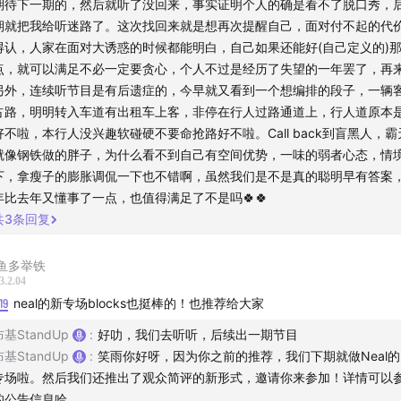
期待下一期的，然后就听了没回来，事实证明个人的确是看不了脱口秀，
期就把我给听迷路了。这次找回来就是想再次提醒自己，面对付不起的代
主播：肯尼
得认，人家在面对大诱惑的时候都能明白，自己如果还能好(自己定义的)
点，就可以满足不必一定要贪心，个人不过是经历了失望的一年罢了，再
后期/文案：布基
另外，连续听节目是有后遗症的，今早就又看到一个想编排的段子，一辆
占路，明明转入车道有出租车上客，非停在行人过路通道上，行人道原本
听，欢迎在评论区畅所欲言。
好不啦，本行人没兴趣软碰硬不要命抢路好不啦。Call back到盲黑人，
就像钢铁做的胖子，为什么看不到自己有空间优势，一味的弱者心态，情
下，拿瘦子的膨胀调侃一下也不错啊，虽然我们是不是真的聪明早有答案
年比去年又懂事了一点，也值得满足了不是吗🍀🍀
共
3
条回复
鱼多举铁
3.2.04
19
neal的新专场blocks也挺棒的！也推荐给大家
布基StandUp
:
好叻，我们去听听，后续出一期节目
布基StandUp
:
笑雨你好呀，因为你之前的推荐，我们下期就做Neal的Bl
专场啦。然后我们还推出了观众简评的新形式，邀请你来参加！详情可以
的公告信息哈。