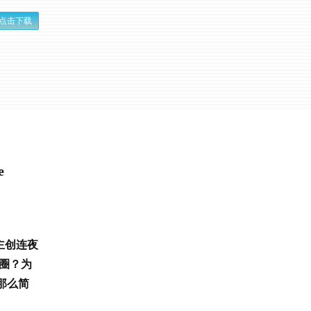
点击下载
e
迫主创连夜
退圈？为
那么简