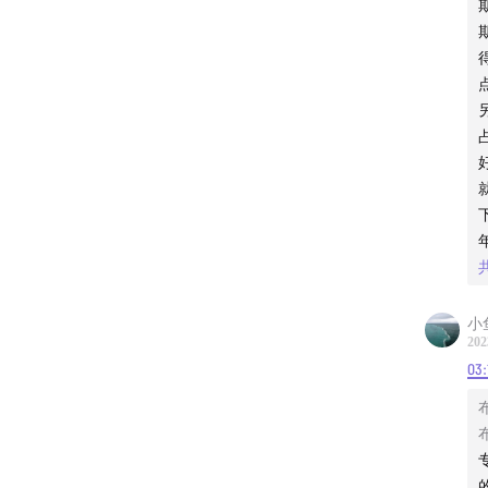
策划/
策划/
感谢收
小
202
03: