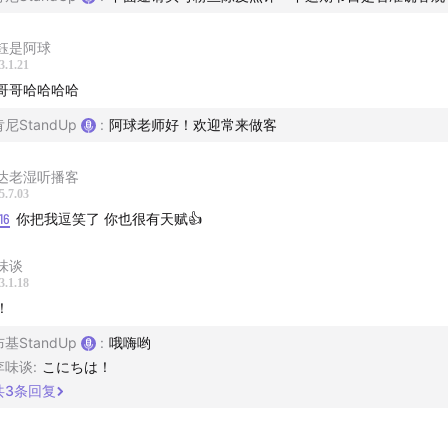
钰是阿球
3.1.21
哥哥哈哈哈哈
肯尼StandUp
:
阿球老师好！欢迎常来做客
达老湿听播客
5.7.03
16
你把我逗笑了 你也很有天赋👍
味谈
3.1.18
！
布基StandUp
:
哦嗨哟
李味谈
:
こにちは！
共
3
条回复