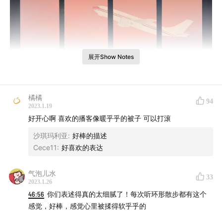
展开Show Notes
橘橘
94
2023.1.19
好开心啊 喜欢的播客像暖乎乎的被子 可以打滚
沙琪玛利亚
:
好棒的描述
Cece11
:
好喜欢的表达
气泡儿水
33
2022年像是被困住的一年，走出家门，城市穿行，出国旅
2023.1.26
游，以前习以为常的出行生活被设置上了重重的障碍。
46:56
你们表述得真的太细腻了！每次听环形散步都有这个
感觉，好棒，感觉心里被揉得软乎乎的
已经很久没有去过机场了，上次去远方是什么时候？阿兰