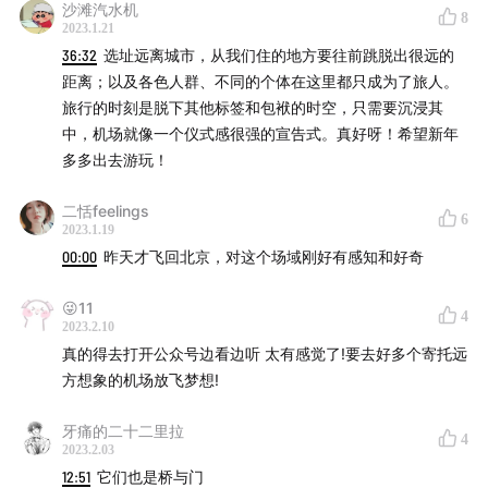
美国丹佛机场
沙滩汽水机
8
伦敦希思罗机场
2023.1.21
36:32
选址远离城市，从我们住的地方要往前跳脱出很远的
伦敦斯坦斯特德机场
距离；以及各色人群、不同的个体在这里都只成为了旅人。
北京大兴机场
旅行的时刻是脱下其他标签和包袱的时空，只需要沉浸其
深圳宝安机场
中，机场就像一个仪式感很强的宣告式。真好呀！希望新年
巴黎戴高乐机场
多多出去游玩！
纽约肯尼迪机场5号航站楼改造成的TWA酒店
二恬feelings
上海龙华机场 - 上海油罐艺术中心
6
2023.1.19
00:00
昨天才飞回北京，对这个场域刚好有感知和好奇
✈ 书影音作品：
😜11
摄影作品：《 Last Call 》 - Harry Gruyaert
4
2023.2.10
书籍：《 旅行的艺术》- 阿兰 德波顿
真的得去打开公众号边看边听 太有感觉了!要去好多个寄托远
书籍：《机场里的小旅行》 - 阿兰 德波顿
方想象的机场放飞梦想!
电影：《幸福终点站 》
牙痛的二十二里拉
电影：《 真爱至上》
4
2023.2.03
纪录片：《纪实72小时 - 仰望翱翔天际的飞机》
12:51
它们也是桥与门