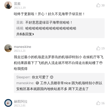
德波顿说过，机场最富有魅力的地方就是航站楼里到处可
晨酱
30
2023.1.19
见的屏幕，屏幕里隐含了一种无穷无尽、立即能够实现的
哇终于更新啦！开心！好久不见海带子绿豆丝！
可能性。望着这些屏幕，我们可以想象自己在一时的冲动
晨酱
:
不好意思是绿豆子海带丝哈哈！
下走到售票柜台前，不到几个小时即可出发前往某个遥远
橘橘
:
哈哈哈哈哈哈哈哈哈哈哈哈哈哈哈
的地方。除此之外，机场仿佛也是一个能够放大人类情感
共
6
条回复
的场所：饱满的期待与向往，离别的不舍与重逢的喜悦，
甚至还有购物的激情....
maneskine
19
2023.1.21
2023年的到来，一切好像有了积极的转变，我们也决定揣
我去过最小的机场是法罗群岛的机场🤣特别小 在候机厅等飞
机结果跟着下了飞机的人流走就不明不白得走出航站楼了🥹
着重拾的自由，大步向前迈出一步。重新来到机场里，望
给我慌得
着头顶滚动的屏幕，新的一年，远方近在咫尺，出发就在
此刻。
Sleeperr
:
你太可爱了 😊
maneskine
:
😅 工作人员都非常nice 因为机场特别小所以
👀 本期内容我们也会做成一篇图文并茂的公众号，强烈建
安检区基本就跟国内地铁站差不多 两下又进去了
议听众朋友们点击** [
这里
]** 配合收听 。
赫图阿拉
16
2023.2.01
如果您喜欢本期节目，欢迎通过
公众号
进行赞赏。