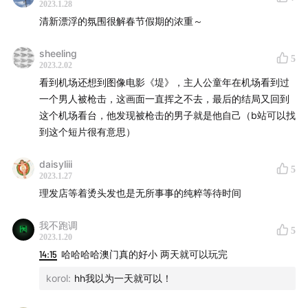
2023.1.28
25:00
带火星人看看人类的智慧结晶
清新漂浮的氛围很解春节假期的浓重～
30:50
废弃了的机场会被回收吗
sheeling
Part 3 机场是让情感外露的舞台
5
2023.2.02
看到机场还想到图像电影《堤》，主人公童年在机场看到过
32:10
饱满的期待与想象
一个男人被枪击，这画面一直挥之不去，最后的结局又回到
40:20
情绪转折点-安检口
这个机场看台，他发现被枪击的男子就是他自己（b站可以找
44:20
自由的缝隙，费钱的缝隙，等待的缝隙
到这个短片很有意思）
57:50
离别与重逢，眼泪与拥抱
daisyliii
5
2023.1.27
Part 4 新的一年重获随心飞的自由
理发店等着烫头发也是无所事事的纯粹等待时间
01:06:30
飞机所寄托的希望与未来
我不跑调
5
2023.1.20
本集内容索引：
14:15
哈哈哈哈澳门真的好小 两天就可以玩完
✈ 提及机场：
korol
:
hh我以为一天就可以！