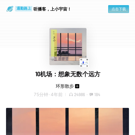
散步时
通勤路上
听播客，上小宇宙！
点击下载
10机场：想象无数个远方
环形散步
75分钟
·
4年前
24986
·
184