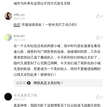
脱口秀大会第五季 - 庞博 《 见到十八岁的自己 》
城市与外界在这里以不同方式发生关联
🎵 背景音乐：
ellie_xx
4
2023.2.03
Jimmy Squirrel And Co. - Alexandre Desplat
01:27
开篇就很喜欢！一秒补充打工动力💃🏻
再见，地球 - 鲸鱼马戏团
ikiwabi
Ambient 1: Music for Airports - Brian Eno
3
2023.3.18
Slow Dancing in the dark - Joji
在一个火车站也没有的闭塞小城，高中时代喜欢逃课去看高
速公路，感受到与广阔世界的连接。很难遇到同类，工作后
👏 特别鸣谢：
逐渐觉得自己成了庸碌的人，今天听到你们的电台太好了，
隐约又感受到了心无限辽阔啊。今天你们成了我所在的小城
陆佳杰 （片头音效指导）
无形的机场，想要成为一个美好的人，绝对不要被侵蚀啊的
心情又浓烈起来！谢谢你们！
👀 关于我们：
冻豆豆
:
啊那真是太美好啦！
微博：@环形散步circularstroll
微信公众号：@环形散步circularstroll
今天冰美式了吗
3
2023.2.23
小红书：环形散步
真是神奇，我因为听了这期博客买了白云机场飞成都天府机