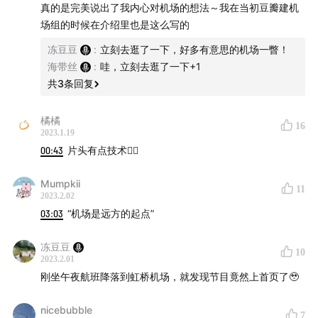
真的是完美说出了我内心对机场的想法～我在当初豆瓣建机
场组的时候在介绍里也是这么写的
🎙️ 主播：
冻豆豆
:
立刻去逛了一下，好多有意思的机场一瞥！
绿豆子：很久没有坐飞机
海带丝
:
哇，立刻去逛了一下+1
海带丝：新年期待多去机场
共
3
条回复
📌 在这一期你将听到：
橘橘
16
2023.1.19
Part 1 机场是远方的起点
00:43
片头有点技术👍🏻
02:10
出远门第一步：去远一点的机场
Mumpkii
11
2023.2.02
12:20
机场定义着城市的边界
03:03
“机场是远方的起点”
Part 2 机场的尺度与空间体验
冻豆豆
10
2023.2.01
13:40
机场之大：距离登机口还有1500米
刚坐午夜航班降落到虹桥机场，就发现节目竟然上首页了🥹
16:40
机场之小：你见过会关门的机场吗？
20:50
与天空无限接近的通透感
nicebubble
7