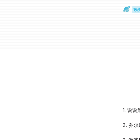
散
通
1. 说
2. 乔