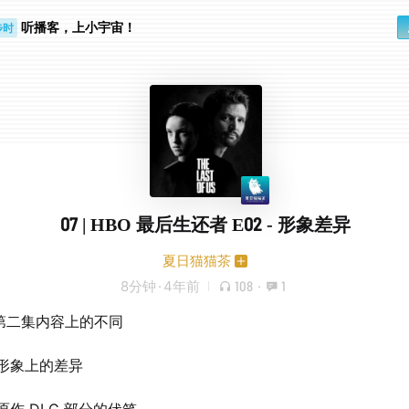
听播客，上小宇宙！
步时
勤路上
07 | HBO 最后生还者 E02 - 形象差异
夏日猫猫茶
8分钟
·
4年前
108
·
1
说第二集内容上的不同
尔形象上的差异