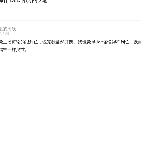
戏原作 DLC 部分的伏笔
藥的天线
3.2.06
觉主播评论的很到位，说完我豁然开朗。我也觉得Joe怪怪得不到位，反
戏里一样灵性。