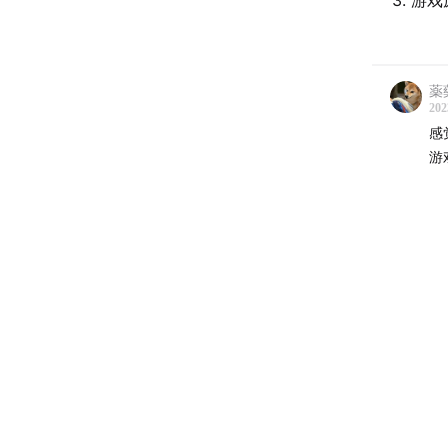
3. 游
薬
202
感
游