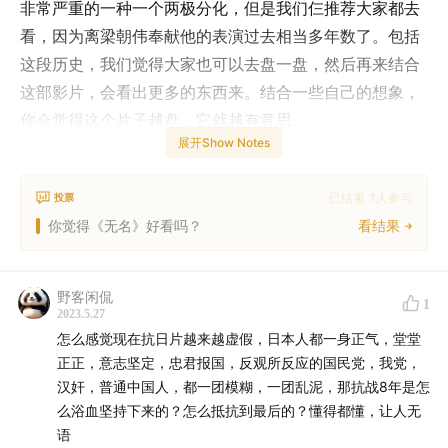
非常严重的一种一个两极分化，但是我们仨推荐大家都去
看，因为离梁朝伟奉献他的表演过去相当多年数了。包括
这段历史，我们觉得大家也可以去盘一盘，然后再来结合
这部影片，会看出更多的东西来。结合一些自己的想象，
你会觉得这个片子越盘，它就越有意思。
展开Show Notes
但同时，《无名》也有很多地方为了商业考量做了很多妥
协，但不失为一部高水准的影片。
已结束
1
人参与
投票
你觉得《无名》好看吗？
看结果
野客闲侃
1
2023.5.27
怎么感觉现在抗日片越来越虚假，日本人都一身正气，堂堂
正正，意志坚定，忠君报国，反观所反应的国民党，我党，
汉奸，普通中国人，都一团模糊，一团乱泥，那抗战8年是怎
么浴血坚持下来的？怎么抵抗到最后的？懂得都懂，让人无
语