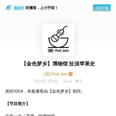
听播客，上小宇宙！
点击下载
散步时
通勤路上
【金色梦乡】博物馆 扯淡苹果史
[搅]·Pod Jam
10分钟
·
3年前
44
·
5
房间1004，本集播客由【金色梦乡】制作。
【节目简介】