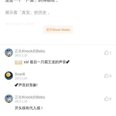
这是一个「严肃」的博物馆，
展示着「真实」的历史，
希望你闭上眼睛，
展开Show Notes
沉浸在金色梦乡之中。
今天是博物馆的首展日，
正在Knock的Babs
1
2023.2.28
将聊聊本馆中和「苹果」相关的展品。
01:58
xs! 最后一只霸王龙的声音🦖
Scarlii
【您将在本节目听到以下内容】
0
2023.3.05
🦖声音好形象!
纪录片式的开头
正在Knock的Babs
主播一本正经的胡扯
0
2023.2.28
开头很有代入感！
嘉宾狂怒