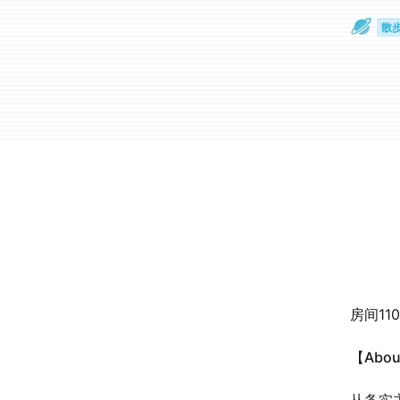
散
通
房间11
【Abo