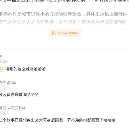
主义中抽离出来，电梯本质上是协助移动的一个可容纳万物的空
电梯不只是城市里狭小的方形的银色铁盒，身体里运输血液吐纳
空气的器官是人的内部电梯，太平间是一架承载灵魂高速流动的
电梯，电梯也可以是吹散蒲公英的一阵风！如果想要切身获得不
展开Show Notes
同奇幻的乘梯体验，还可以试试入住德鲁纳酒店，或者报名流浪
地球计划！
布
内容】
3.3.09
:22
谁唱的这么难听哈哈哈
停靠四个电梯间，聊一聊我们和电梯印象深刻的故事：
先生Zhuo
2018 伦敦 一所艺术学院里的电梯-发生在正式演出前的预开场
3.2.28
‍💼2023上海 一个机关单位的电梯-令人陷入局促的电梯社交礼仪
可蓝多彻底破圈哈哈哈
2018年 上海 一幢大厦的电梯-成为电梯谋杀案中的女主角
可乐 ︎▸ 可乐FM
2022 上海 一个办公楼里的电梯-在电梯间里和朋友一起快乐留影
3.2.28
二个故事已经想象出来大哥身后跟着一群小弟的电影画面了哈哈哈
表】