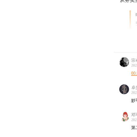
从务实
宗
【本期
202
00
本期会
卓
💃
202
👩
妙
🥷
邓
📸
202
第
【制作