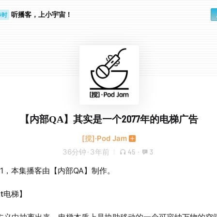
听播客，上小宇宙！
步时
勤路上
【内部QA】其实是一个2077年的电梯广告
[搅]·Pod Jam
36分钟
·
3年前
45
·
3
01，本集播客由【内部QA】制作。
ut电梯】