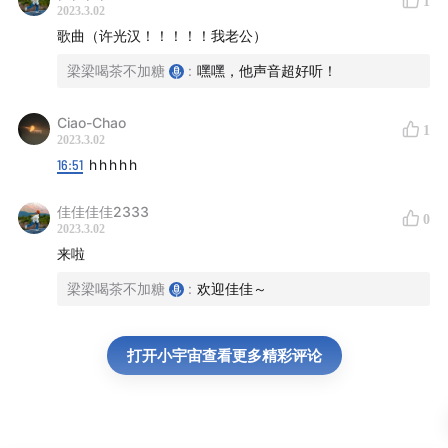
1
052.放下狗屁工作，一起合理摸鱼！
2023.3.02
歌曲（许光汉！！！！！我老公）
030.想做喜欢的工作，是一种奢望吗？
梁梁喝茶不加糖
:
嘿嘿，他声音超好听！
028.程序员David：不卷了不卷了，南下新加坡讨生活
Ciao-Chao
去！
1
2023.3.02
16:51
h h h h h
020.对话互联网猎头：不进大厂就意味着职业走了弯路
吗？
佳佳佳佳2333
0
2023.3.02
来啦
——————
梁梁喝茶不加糖
:
欢迎佳佳～
本期BGM：
春野杉卉 - 陽だまり道
打开小宇宙查看更多精彩评论
planttvibes - Heart on a Shelf