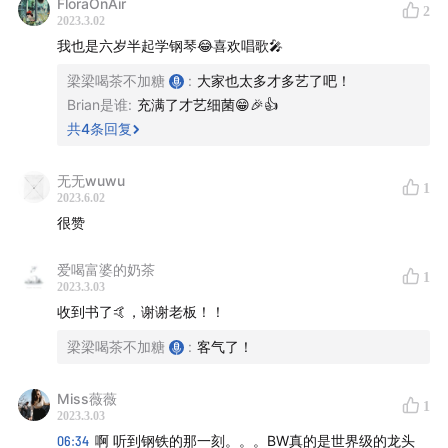
FloraOnAir
47:39
“孤独”是找对象的重要原因吗？
2
2023.3.02
我也是六岁半起学钢琴😂喜欢唱歌🎤
50:32
你为脱单做过哪些努力？
梁梁喝茶不加糖
:
大家也太多才多艺了吧！
Brian是谁
:
充满了才艺细菌😁🎉👍
01:00:00
恋爱需要一些勇气，要尊重自己内心的感受
共
4
条回复
01:03:16
Brian的理想型是庞博？？
无无wuwu
1
2023.6.02
01:09:03
Brian曾经差一点就成功的恋爱经历
很赞
01:14:58
相亲网站上的个人介绍：流水线式的千篇一律的
爱喝富婆的奶茶
1
优秀
2023.3.03
收到书了🤙，谢谢老板！！
01:18:58
假如需要为爱换城市，我们会怎么选？
梁梁喝茶不加糖
:
客气了！
01:26:08
都市青年的婚恋困局有什么共性吗？
Miss薇薇
1
2023.3.03
——————
06:34
啊 听到钢铁的那一刻。。。BW真的是世界级的龙头