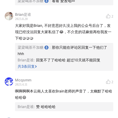
梁梁喝茶不加糖
:
看看 爱发电👀
——————
Brian是谁
2
2023.8.20
本期嘉宾：Brian（一个国企里的内卷之王：谁说的国企不
大家好我是Brian, 不好意思好久没上我的公众号后台了，发
加班？！）
现已经没法回复大家私信了😂，不介意的话麻烦再给我发一
下哈🤝🤝🤝
本期主播：蛋黄酱，梁梁
梁梁喝茶不加糖
:
那你只能在评论区回复一下他们了
hhh
——————
Brian是谁
:
回复不了了哈哈哈 超过10天就不能回复
共
3
条回复
欢迎光临宇宙尽头小酒馆，本期你会听到以下内容：
PART 1 - Brian的国企经历
Mcqsmm
2
2023.4.11
啊啊啊啊本云南人太喜欢Brain老师的声音了，太幽默了哈哈
01:42
Brian的求职经历：毕业回国，去私企做PR
哈哈😄
05:25
偶然遇到国企机会，综合考虑后选择了国企
Brian是谁
:
赞 哈哈哈哈
06:38