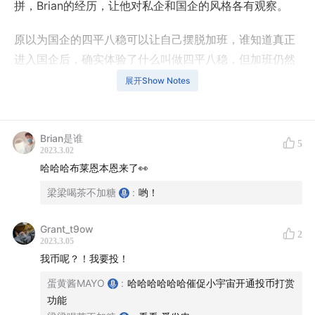
拼，Brian的经历，让他对私企和国企的风格各有观察。
原以为国企的四平八稳可以让自己摆脱加班，谁知道真正
进入国企后，确实体验了什么叫做四平八稳，但加班仍然
继续。
展开Show Notes
Brian的国企职场之路虽然较为顺利，但也免不了迷茫与困
惑。
Brian是谁
5
2023.3.02
本期内容分为两部分。
哈哈哈布莱恩本恩来了👀
梁梁喝茶不加糖
:
哟！
第一部分，Brian与我们毫无保留的分享了他的国企工作经
历。
Grant_t9ow
2
2023.3.05
第二部分，Brian与我们聊了聊，都市青年坎坷的恋爱经
我币呢？！我要投！
历，与婚恋观的变化。
蛋黄酱MAYO
:
哈哈哈哈哈哈催促小宇宙开通投币打赏
功能
欢迎收听。