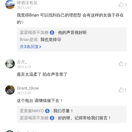
私企和国企工作风格和工作方法差异：一个求稳，
啤酒没有花
3
一个求快
2023.3.02
我觉得Brian 可以找到自己的理想型 会有这样的女孩子存在
08:41
四平八稳的办公室，是什么画风？
的✨
梁梁喝茶不加糖
:
他的声音很好听
08:57
国企，但加班
Brian是谁
:
我也觉得🫢
共
3
条回复
12:21
在人才培养上，国企有更长的耐心，更高的容错率
古月_
2
19:47
国企工作中的坎坷与迷茫
2023.4.23
嘉宾太温柔了 陷在声音里了
25:39
不论国企私企，职场的生存逻辑是共通的
Grant_t9ow
1
30:38
如何在国企顺滑打工？用真心就可以吗？
2023.3.05
这个电台 请继续做下去！
42:50
对于追求稳定的年轻人，国企确实是个好的选择
蛋黄酱MAYO
:
我们尽量！
梁梁喝茶不加糖
:
好的呀。记得常给我们留言！
PART 2 - 聊聊当代都市青年的婚恋状态