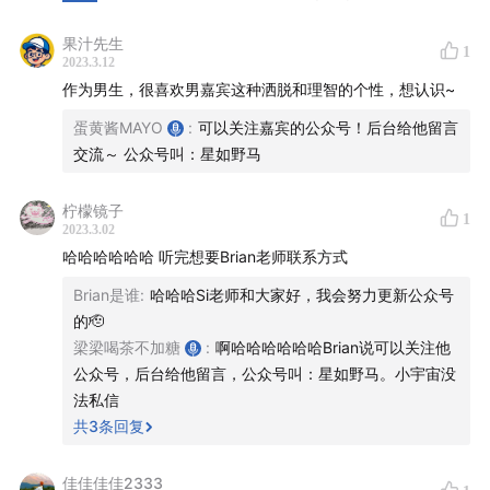
【出逃大厂系列】
果汁先生
1
2023.3.12
072.大厂裸辞写小说：拙劣的完成，好过极致的完美
作为男生，很喜欢男嘉宾这种洒脱和理智的个性，想认识~
蛋黄酱MAYO
:
可以关注嘉宾的公众号！后台给他留言
058.从大厂辞职到媒体写稿：跳槽是职场困境的解药吗？
交流～ 公众号叫：星如野马
048.对话「三五环」刘飞：产品经理的尽头是创业吗？
柠檬镜子
1
2023.3.02
035.逃避虽然可耻，但真的有用！
哈哈哈哈哈哈 听完想要Brian老师联系方式
029.我裸辞了，然后呢？
Brian是谁
:
哈哈哈Si老师和大家好，我会努力更新公众号
的🫡
【其他职场/工作相关节目】
梁梁喝茶不加糖
:
啊哈哈哈哈哈哈Brian说可以关注他
公众号，后台给他留言，公众号叫：星如野马。小宇宙没
070.互联网这么卷，还有人想做产品经理吗？
法私信
共
3
条回复
066.不上班了，打零工可以养活自己吗？
佳佳佳佳2333