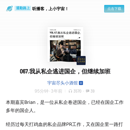
散步时
通勤路上
听播客，上小宇宙！
点击下载
067.我从私企逃进国企，但继续加班
宇宙尽头小酒馆
95分钟
·
3年前
3570
·
39
本期嘉宾Brian，是一位从私企卷进国企，已经在国企工作
多年的国企人。
经历过每天打鸡血的私企品牌PR工作，又在国企里一路打