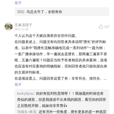
06:15
影响职业成功的三大要素
天赋自测表
展开
07:00
2 兴趣 决定你喜欢什么
天赋≠能力，之间还需要长期训练和外部机缘
我唔
:
马总太牛了，全程有你
九种职业兴趣:商业，健康和看护，科学，IT和技术，艺术和
09:48
10项天赋和天赋自测表
音乐，旅游和服务，法律和安全，装配和手工，办公室事物
29:04
9种职业兴趣
芝麻凛团子
147
RIASEC模型:
2023.12.28
35:14
RIASEC职业兴趣模式：3字密码的匹配
R现实型:需要实践和技术来执行，达成具体可见的成果，不
个人认为这个天赋自测表存在些许问题。
56:47
大五人格Big Five
太需要他人协作，常见职业:匠人，工程师
在问题表述上。问题没有向回答者具体说明“擅长”的评判标
01:14:22
是追求职业成功，还是职业满足感？
I研究型:喜欢进行象征性创造性观察性活动
准。以表中“我擅长流畅准确地完成一系列动作”一题为例：
01:34:22
A艺术型
选择职业的三个步骤
一套广播体操动作，学一遍就会是擅长，那两遍三遍算不算
S社交型
呢，五遍六遍呢？问题应当给予答者相应的具体案例，选项
相关阅读：
E企业型:借助语言或者其他方式来影响别人做事，可以借助
也应该有对应案例的明确指标，否则回答者就只能依据自身
领导力和说服力
的主观评判标准。
🔗
「天赋自测」链接
C常规型:偏好以确定有序系统可控的方式来处理数据
在选项设置上。问题回答设置了有：非常符合、很符合、部
将自己偏好的三个领域与岗位所需的三个能力进行对比
分符合、不太符合、完全不符合，五个选项。第一，自我效
展开
🔗读书笔记｜《做自己擅长的事还是喜欢的》
3 个性 决定你适配什么
能感较低的人即使自己在某一方面很擅长，也很有可能不选
luckyliyuu
:
你好有批判性思维呀！！我做题的时候也有
大五人格
择“非常符合”；反之，对自己非常自信的人可能会做出高于
🔗
读书笔记 | 《远见》：如何走上人生巅峰？​
类似的感觉，但是我描述不出来我的困惑，看完你的回答
开放性:思维开放的程度，对于创意以及团队协作类工作非常
自身实际情况的判断，过多选择“非常符合”。第二，许多国
之后豁然开朗，姐妹你非常赞👍
重要
人出于“中庸”思想，很可能选项分布会集中到“部分符合”这一
Vol.09《远见》职业生涯45年，你该如何规划？
马锅头-林克
:
还有另外一些角度，擅长更多的是一种底层
责任心:对自己有很强的做好事情的内驱力责任心的三个子因