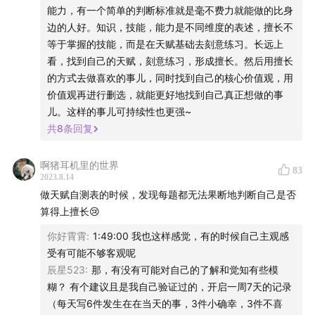
项，所以现在有些学者在制作测试表时，会故意删除这类中
能力，有一个简单的判断标准就是毫不费力就能做的比身
素:自律，绩效激励，责任心，责任心过强会导致过于注重细
性选项。第三，就像melody提到的，天赋是潜在的能力，有
本期片头曲：Stay - The Kid LAROI/Justin Bieber
边的人好。知识，技能，能力是不同维度的表述，擅长不
节忽略全局
可能一个人现在所擅长的方面并不是真正的天赋，而是在成
等于掌握的技能，而是在天赋基础去刻意练习。长远上
外倾性:内向不一定不擅长社交，只是社交的频次和时长要把
长过程中这方面能力得到了大量的训练，所以测出来最擅长
看，找到自己的天赋，刻意练习，形成擅长。然后用擅长
控好
的那一项并不一定就是天赋所在。
的方式去做喜欢的事儿，同时找到自己的核心价值观，用
宜人性 神经质
测试当然可以让我们更好的了解自己，但是不要过度视测试
价值观再进行删选，就能更好地找到自己真正想做的事
天赋是影响成就大小的最大因素，兴趣是影响满意度的最大
为权威，把自己限制在测试结果中。正如同一个人在不同时
儿。这样的事儿可持续性也更强~
因素
期、阶段、状态做mbti测试也是会有出入的，人是在不断成
共
8
条回复
不努力的人实在是太多了，大多数的时候并没有受到天赋的
长变化的，测试只是给我们提供一种了解自己的参考而已。
限制，选择热爱的领域是更重要的
从天赋入手尝试，然后通过兴趣筛选
啊猪耳机里的世界
83
2023.8.14
做天赋自测表的时候，发现每题都无法果断地判断自己是否
算得上擅长😢
你好霄霄
:
1:49:00 我也这样感觉，有的时候自己主观感
受有可能不够客观呢
辰星523
:
那，有没有可能对自己的了解和觉知有些模
糊？ 有个建议且是我自己验证过的，开启一周7天的记录
（每天写6件发生在在当天的事，3件小确幸，3件不喜