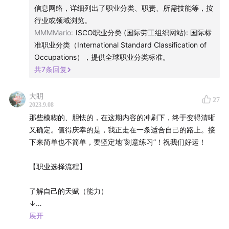
信息网络，详细列出了职业分类、职责、所需技能等，按
行业或领域浏览。
MMMMario
:
ISCO职业分类 (国际劳工组织网站): 国际标
准职业分类（International Standard Classification of
Occupations），提供全球职业分类标准。
共
7
条回复
大眀
27
2023.9.08
那些模糊的、胆怯的，在这期内容的冲刷下，终于变得清晰
又确定。值得庆幸的是，我正走在一条适合自己的路上。接
下来简单也不简单，要坚定地“刻意练习”！祝我们好运！
【职业选择流程】
了解自己的天赋（能力）
↓
找到感兴趣的职业领域
展开
（排除不喜欢的，现在给我offer都会痛苦）