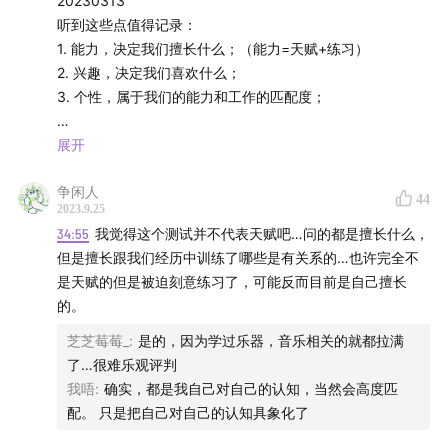
20230313
听到这些点值得记录：
1. 能力，决定我们擅长什么；（能力=天赋+练习）
2. 兴趣，决定我们喜欢什么；
3. 个性，属于我们的能力和工作的匹配度；
展开
1. 6字模型：RIASEC职业兴趣模式：3字密码的匹配。整体
争闲人
来说还是认识自己；
44
2023.9.25
2. 先根据测量表，了解自己的天赋。划分自己感兴趣的内
34:55
我觉得这个测试并不代表天赋吧…问的都是擅长什么，
容；
但是擅长跟我们经历中训练了哪些是有关系的…也许完全不
3. 然后看自己感兴趣的工作，做下对应划分，看下匹配度如
是天赋的但是被迫刻意练习了，可能反而目前是自己擅长
何；看个性，排除有巨大大冲突的；
的。
4. 10项天赋和天赋自测表
5. 9种职业兴趣
芝芝莓莓_
:
是的，因为学过乐器，音乐相关的就都拉满
6. 内向与外向，在于社交是给你能量还是吸取你的能量。
了…很难乐观评判
（PS，我看起来偏外向；）
我唔
:
确实，都是我自己对自己的认知，当然会高度匹
7. 分析工作的类型，是否强绩效驱动；（结果导向）
配。 只是把自己对自己的认知具象化了
8. 职业成功的评估，一些软硬指标的评估（薪水、职级、影