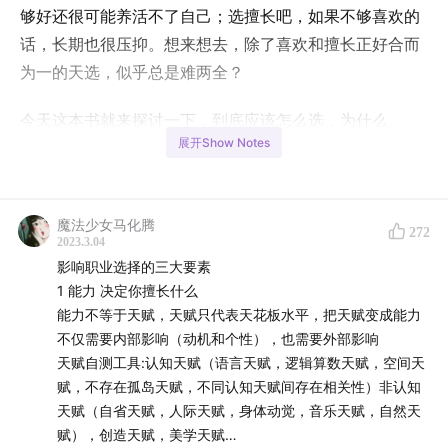
够好还很可能养活不了自己；选擅长吧，如果不够喜欢的
话，长期也很压抑。想来想去，除了喜欢和擅长正好合而
为一的天选，似乎总是难两全？
今天这本书就来探讨一下，到底应该怎么选，为什么。
展开Show Notes
---------------------------
欢迎在以下平台关注我们：
魔法少女马化腾
272
2023.3.04
携隐Melody：
小红书🍠
|
微博🧣
|
即刻🟡
|
公众号💚
影响职业选择的三大要素
1 能力 决定你擅长什么
纵横四海：
小红书🍠
|
微博🧣
|
即刻🟡
能力不等于天赋，天赋只代表天花板水平，把天赋变成能力
不仅需要内部影响（动机和个性），也需要外部影响
---------------------------
天赋自测工具:认知天赋（语言天赋，逻辑算数天赋，空间天
赋，不存在孤岛天赋，不同认知天赋间存在相关性）非认知
📝
时间轴
天赋（自省天赋，人际天赋，身体动觉，音乐天赋，自然天
赋），创造天赋，美学天赋