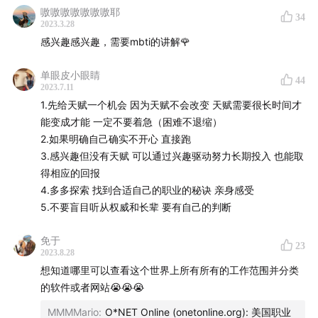
响力）。关键考量问题：是否一直想离职？
嗷嗷嗷嗷嗷嗷嗷耶
34
9. 影响职业成功最大的因素是天赋，以及关联带来的能力；
2023.3.28
10. 最后评判标准是快乐。评估工作的满足感、成功度。看
感兴趣感兴趣，需要mbti的讲解🌹
是天赋得分还是兴趣得分。职业成功。给天赋一个机会，在
职业初期的15年内，多尝试；
单眼皮小眼睛
44
2023.7.11
1.先给天赋一个机会 因为天赋不会改变 天赋需要很长时间才
听后todo
能变成才能 一定不要着急（困难不退缩）
1. 2023，定位为转变探索之年，不要太在乎钱，思考自己的
2.如果明确自己确实不开心 直接跑
成长，积累燃料，找到自己很有兴趣持续去做的事情。（热
3.感兴趣但没有天赋 可以通过兴趣驱动努力长期投入 也能取
爱）
得相应的回报
2. 多用flomo记录自己的思考，找寻自己内在的动力；
4.多多探索 找到合适自己的职业的秘诀 亲身感受
5.不要盲目听从权威和长辈 要有自己的判断
免于
23
2023.8.28
想知道哪里可以查看这个世界上所有所有的工作范围并分类
的软件或者网站😭😭😭
MMMMario
:
O*NET Online (onetonline.org): 美国职业