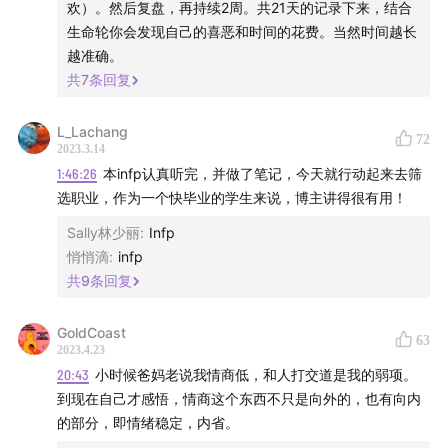
欢）。然后复盘，再持续2周。共21天的记录下来，结合
生命轮你会发现自己的喜恶和时间的花费。当然时间越长
越准确。
共
7
条回复
L_Lachang
72
2023.3.14
1:46:26
本infp认真听完，并做了笔记，今天就行动起来去筛
选职业，作为一个快毕业的学生来说，博主讲得很有用！
Sally林少丽
:
Infp
悄悄滴
:
infp
共
9
条回复
GoldCoast
63
2023.4.23
20:43
小时候爸妈老说我情商低，和人打交道是我的弱项。
到现在自己才感悟，情商这个东西不只是向外的，也有向内
的部分，即情绪稳定，内省。