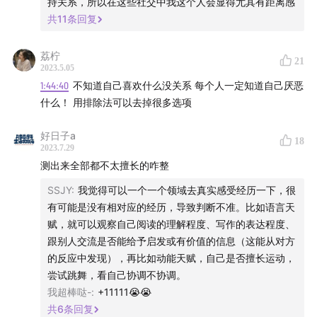
持关系，所以在这些社交中我这个人会显得尤其有距离感
共
11
条回复
荔柠
21
2023.5.05
1:44:40
不知道自己喜欢什么没关系 每个人一定知道自己厌恶
什么！ 用排除法可以去掉很多选项
好日子a
18
2023.7.29
测出来全部都不太擅长的咋整
SSJY
:
我觉得可以一个一个领域去真实感受经历一下，很
有可能是没有相对应的经历，导致判断不准。比如语言天
赋，就可以观察自己阅读的理解程度、写作的表达程度、
跟别人交流是否能给予启发或有价值的信息（这能从对方
的反应中发现），再比如动能天赋，自己是否擅长运动，
尝试跳舞，看自己协调不协调。
我超棒哒-
:
+11111😭😭
共
6
条回复