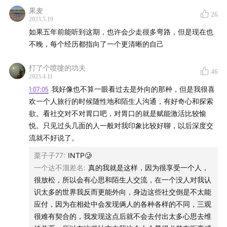
果麦
↓
26
2023.5.19
识别对应领域（具体工作）所需天赋
如果五年前能听到这期，也许会少走很多弯路，但是现在也
①查资料调研
不晚，每个经历都指向了一个更清晰的自己
②询问前辈“这份工作有哪些可迁移的技能”
↓
打了个喷嚏的功夫
结合自身天赋，二者匹配度高，更有可能有更好的表现
46
2023.4.11
↓
1:07:05
我好像也不算一眼看过去是外向的那种，但是我很喜
开始尝试，确认自己的“个性”“兴趣”是否真的和这份工作匹配
欢一个人旅行的时候随性地和陌生人沟通，有好奇心和探索
（可以注意观察自己面对这个行业的人是否有归属感，你和
欲。看社交对不对胃口吧，对胃口的就是赋能激活比较愉
他们是否是一类人）
悦。只见过头几面的人一般对我印象比较好聊，以后深度交
↓
流就不好说了。
总结不匹配点，修正，继续尝试
栗子子77
:
INTP🥲
↓
一个达不溜差名
:
真的我就是这样，因为很享受一个人，
找到最终解
很放松，所以会有心思和陌生人交流，在一个没人对我认
识太多的世界我反而更能外向，身边这些社交倒是不太能
应付，因为在相处中会发现俩人的各种各样的不同，三观
很难有契合的，我发现这点后就不会去付出太多心思去维