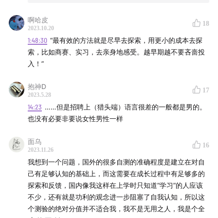
啊哈皮
18
2023.10.20
1:48:30
“最有效的方法就是尽早去探索，用更小的成本去探
索，比如商赛、实习，去亲身地感受。越早期越不要吝啬投
入！”
抱神D
17
2023.5.28
14:23
……但是招聘上（猎头端）语言很差的一般都是男的。
也没有必要非要说女性男性一样
面乌
16
2023.11.26
我想到一个问题，国外的很多自测的准确程度是建立在对自
己有足够认知的基础上，而这需要在成长过程中有足够多的
探索和反馈，国内像我这样在上学时只知道“学习”的人应该
不少，还有就是功利的观念进一步阻塞了自我认知，所以这
个测验的绝对分值并不适合我，我不是无用之人，我是个全