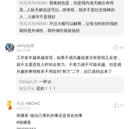
河马河马HEMA
:
我爸妈也是，但是我内省天赋出奇得
高…人际天赋也还可以…很奇怪，我并不是社交很棒的
人，人缘并不是很好
河马河马HEMA
:
不过大概可以解释，父母当时的对我的
期待是外倾性，我外倾性就挺低的
Jerry姑娘
93
2023.9.09
工作多年越来越发现，如果不感兴趣或者没有获得正反馈，
就不太愿意投入时间去努力。不努力就不可能卓越。但是感
兴趣的事情根本不用提到“努力”二字，自己就转起来了
Design_G
:
一样🤝
好日子a
:
是的！！！
马文-NKOHC
72
2023.3.14
筛播客-做自己擅长的事还是喜欢的事
#筛播客