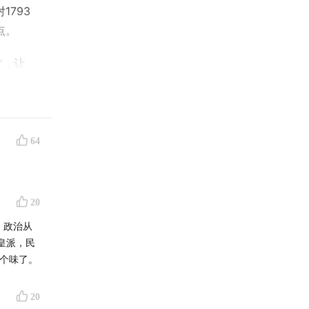
793
点。
”，让
64
20
，政治从
皇派，民
那个味了。
20