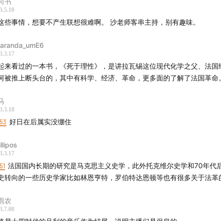
革命史》乔治·勒费弗尔
向书
3.5.10
十六出逃记》谭旋
听这些事情，想要不产生联想很难啊。 沙老师客串主持，别有趣味。
素材-
caranda_umE6
聊》主题曲
3.3.17
起来看过的一本书，《死于理性》，是讲拉瓦锡这位现代化学之父、法国
ptiste Lully-Marche pour la cérémonie des Turcs
何被推上断头台的，其中有科学、经济、革命，更多面的了解了法国革命
马
作：沙青青
3.3.18
筹：伯樵
:53
好日在后属实没绷住
：肖文杰、Lambda aka 码农
llipos
设计：华盛
3.3.17
51
法国国内长期的研究是马克思主义史学，此外托克维尔史学和70年代
系-
史转向的一些历史学家比如林恩亨特，罗伯特达恩顿等也有很多关于法革
ftovertalk.fm
eftovertalk@gmail.com
雨农
3.7.08
：边角聊