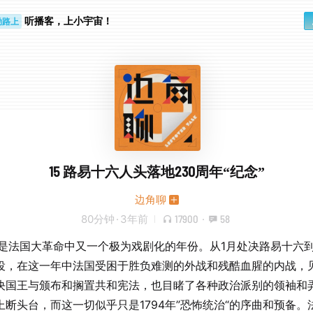
勤路上
睛好累
听播客，上小宇宙！
15 路易十六人头落地230周年“纪念”
边角聊
80分钟
·
3年前
17900
·
58
3年是法国大革命中又一个极为戏剧化的年份。从1月处决路易十六到
役，在这一年中法国受困于胜负难测的外战和残酷血腥的内战，
决国王与颁布和搁置共和宪法，也目睹了各种政治派别的领袖和
上断头台，而这一切似乎只是1794年”恐怖统治“的序曲和预备。