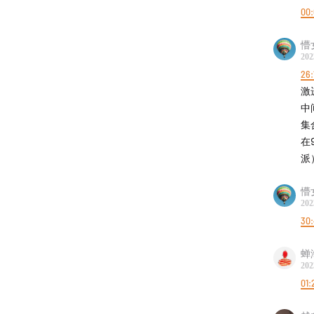
24:20
法
00
31:25
路
懵
33:20
9
202
37:00
雨
26:
43:50
9
激
45:50
雅
中
集
47:30
9
在
53:15
背
派
57:00
大
61:00
不
懵
65:30
玛
202
30
72:25
奥
77:55
备
蝉
202
-延伸资
01:
《牛津