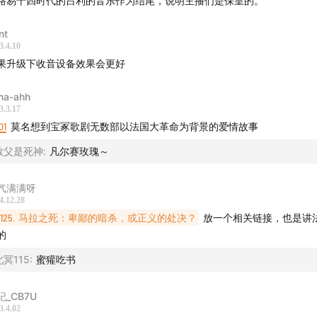
路易十四时代的吕利的音乐作为结尾，说明主播们是保皇的。
: @leftovertalk
作：
yuanzhigao_0@126.com
nt
3.4.10
果升级下收音设备效果会更好
na-ahh
3.3.17
01
莫名想到宝冢歌剧无数部以法国大革命为背景的爱情故事
教父是死神
:
凡尔赛玫瑰～
气满满呀
4.12.28
125. 马拉之死：卑鄙的暗杀，或正义的处决？
放一个相关链接，也是讲
的
北冥115
:
蜜獾吃书
纪_CB7U
3.4.02