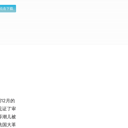
点击下载
12月的
见证了审
弄潮儿被
法国大革