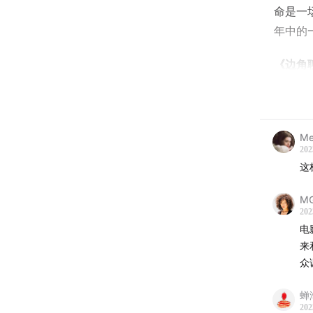
命是一
年中的
《边角
“闲聊
-本期参
姜源 a
Me
202
沙青青
这
-时间轴
M
202
4:10
法
电
9:00
路
来
13:50
瓦
众
17:00
9
蝉
19:30
审
202