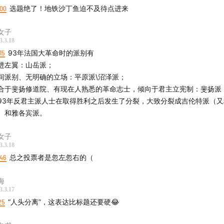
国大革命期间的政治派别划分
:00
选题绝了！地铁沙丁鱼迫不及待点进来
易十六的死刑执行
女子
3年3月，旺岱“内战”，法国的乡村为什么反抗大革命
3.3.18
果的《九三年》是我们了解大革命的“入坑作”
15
93年法国大革命时的派别有
3年6月，清洗吉伦特派
进左翼：山岳派；
各宾宪法的颁布，与争夺大革命的正面遗产
间派别、无明确的立场：平原派\沼泽派；
合于斐扬修道院、有现在人熟悉的革命志士，倾向于君主立宪制：斐扬派
3年7月，马拉遇刺
93年反君主派人士在取得胜利之后发生了分裂，大致分裂成吉伦特派（
景一片空白的刺客夏绿蒂·科黛
）和雅各宾派。
革命在93年下半年走向“恐怖”
倒翁约瑟夫·富歇在1793年下半登上政治舞台
女子
丽·安托瓦内特要为波旁王朝总买单
3.3.18
:46
总之投票者是忽左忽右的（
尔良公爵菲利普·平等，另一位时代的弄潮儿在1793年11月丢了
战恐怖统治，大的要来了
海
3.3.17
料-
25
“人头分离”，这表达比标题还要硬😂
法国大革命史》威廉·多伊尔