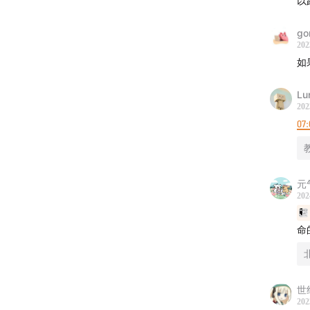
以
Twitter
商务合
go
202
如
Lu
202
07:
元
202
命
世
202