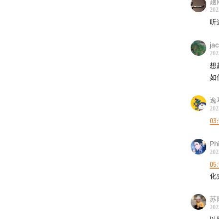
《法国
越
202
《路易
-音乐/
ja
《边角
202
想
Jean Ba
如
-制作-
逸
剪辑制
202
节目统
03
发布运营
Phi
Logo
202
05:
-互动联
化
网站: le
邮箱:
l
苏
202
小红书