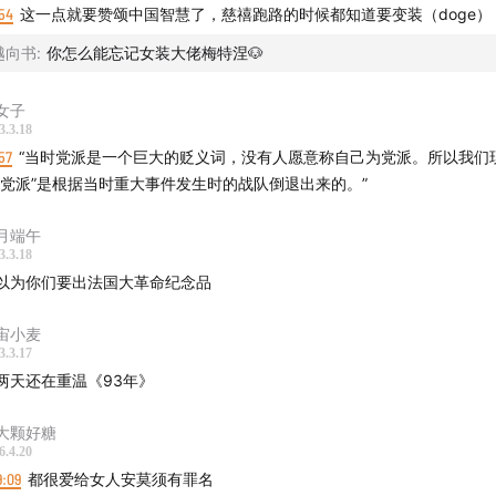
54
这一点就要赞颂中国智慧了，慈禧跑路的时候都知道要变装（doge）
越向书
:
你怎么能忘记女装大佬梅特涅🐶
女子
3.3.18
57
“当时党派是一个巨大的贬义词，没有人愿意称自己为党派。所以我们现在看到
“党派”是根据当时重大事件发生时的战队倒退出来的。”
月端午
3.3.18
以为你们要出法国大革命纪念品
宙小麦
3.3.17
两天还在重温《93年》
大颗好糖
6.4.20
9:09
都很爱给女人安莫须有罪名