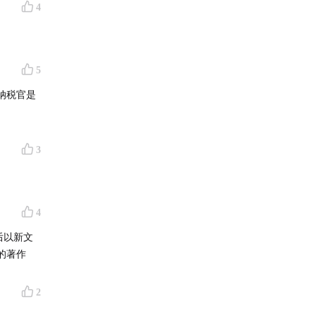
4
5
纳税官是
。
3
4
后以新文
的著作
2