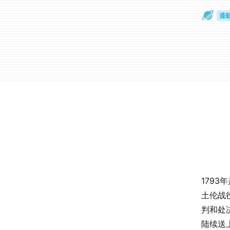
通
眼
179
土伦战
判和处
陆续送