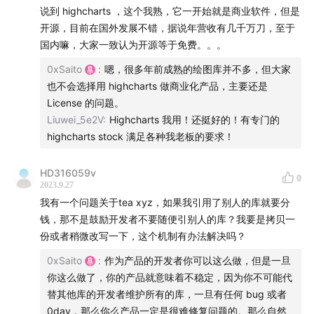
说到 highcharts ，这个我熟，它一开始就是商业软件，但是
22:44
semantic css 和 tailwindcss 的商业对比
开源，目前在国外发展不错，据说年营收有几千万刀，至于
国内嘛，大家一致认为开源等于免费。。。
25:00
解决方案可能永远都存在机会
0xSaito
:
嗯，很多年前成熟的绘图库并不多，但大家
也不会选择用 highcharts 做商业化产品，主要还是
25:44
一个主题销售近 30w 刀
License 的问题。
Liuwei_5e2V
:
Highcharts 我用！还挺好的！有专门的
29:11
开发者总是喜欢酷的东西，这里面可能就蕴藏着好的
highcharts stock 满足各种我老板的要求！
生意
HD316059v
0
31:28
做 to b 生意的 Sidekiq
2023.9.27
我有一个问题关于tea xyz，如果我引用了别人的库就要分
37:27
Sidekiq 十年收入了 1300w 刀
钱，那不是鼓励开发者不要随便引别人的库？我要是拷贝一
份或者稍微改写一下，这个机制有办法解决吗？
40:27
关于个人应不应该做 side project
0xSaito
:
作为产品的开发者你可以这么做，但是一旦
你这么做了，你的产品就意味着不稳定，因为你不可能代
43:27
开源和 web3 进行结合 tea.xyz
替其他库的开发者维护所有的库，一旦有任何 bug 或者
0day，那么你么产品一定是很难修复问题的。那么自然