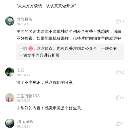
02:36
投融资从开源转向到 AI
“大大方方谈钱，认认真真做开源”
03:30
哪里火就去做什么，就一定能赚到钱吗？
骷髅骨头
3
2023.4.16
06:14
core.js 的惨状
里面的名词术语能不能单独给个列表？有些不熟悉的，后面
不好搜索。如果能像机核那样，代整片时间轴文字的就更好
06:31
捐赠还是主流的开源项目收入方式
一啸
:
谢谢建议。也可以关注同名公众号，一般会有
一篇文字内容进行扩展
08:34
开源项目的流量广告变现
击石
09:44
基于 utility-first 的 tailwindcss
2
2023.6.17
涨了不少见识，感谢你们的分享
11:44
tailwindcss 的开源路径和故事
三生万物103
2
16:44
tailwindcss 作者靠写书获得大量的收入
2023.5.03
非常好的内容！感觉审美是个好生意.
19:44
tailwindcss 在商业上半年收入 200w 刀
JS_qnOV
1
21:11
另外一个 css 项目 semantic css 的故事
2023.4.18