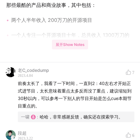
那些最酷的产品和商业故事，其中包括：
两个人半年收入 200万刀的开源项目
一个人专注一个开源项目十年，总共收入 1300万刀的
故事
展开Show Notes
售卖一个小小的主题，就收入近 30万刀
老C_codedump
7
躺着赚钱，不提供售后服务的 to b 商业
2023.4.04
前奏太长了，我看了一下时间，一直到2：40左右才开始正
“未来你写的每一行开源代码都可能获被动收入” —— 一
式进节目，太长意味着重点太多反而没了重点，建议缩短到
个全新的开源协同和利益分配体系
30秒以内，可以参考一下别人的节目开始是怎么cue本期节
目重点的。
...
一啸
:
哈哈，非常感谢反馈，确实还在摸索学习。
你将听到
段超
6
2023.3.22