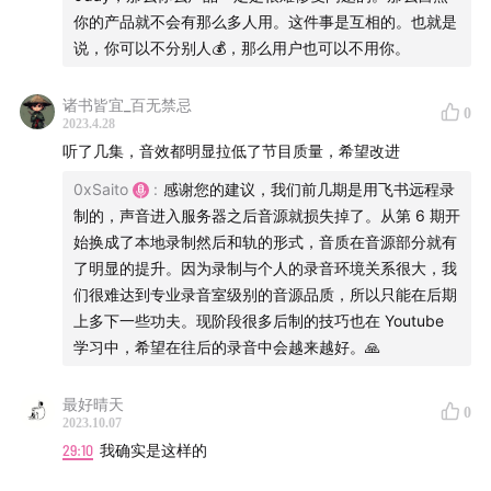
58:32
tea 成为共识，主流的话，会极大的促进开源社区
你的产品就不会有那么多人用。这件事是互相的。也就是
说，你可以不分别人💰，那么用户也可以不用你。
1:01
本期总结
诸书皆宜_百无禁忌
【未经授权，禁止转载】
0
2023.4.28
听了几集，音效都明显拉低了节目质量，希望改进
0xSaito
:
感谢您的建议，我们前几期是用飞书远程录
制的，声音进入服务器之后音源就损失掉了。从第 6 期开
始换成了本地录制然后和轨的形式，音质在音源部分就有
了明显的提升。因为录制与个人的录音环境关系很大，我
们很难达到专业录音室级别的音源品质，所以只能在后期
上多下一些功夫。现阶段很多后制的技巧也在 Youtube
学习中，希望在往后的录音中会越来越好。🙏
最好晴天
0
2023.10.07
29:10
我确实是这样的