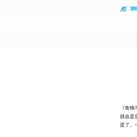
散
通
《食物
就会是
蛋了。