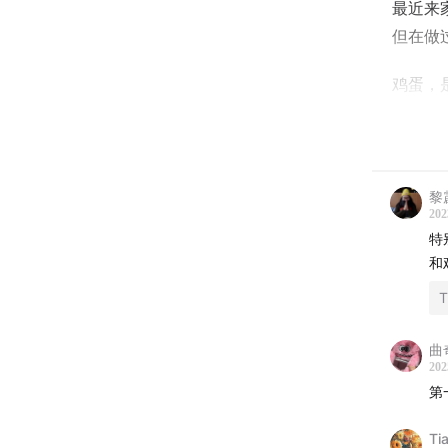
最近来
但在做
鸡蛋，
完美化
本期节
享了各
黎
的完美
202
特
春分已
和
T
特别感
曲奇
主播
202
第
小样：离
Ti