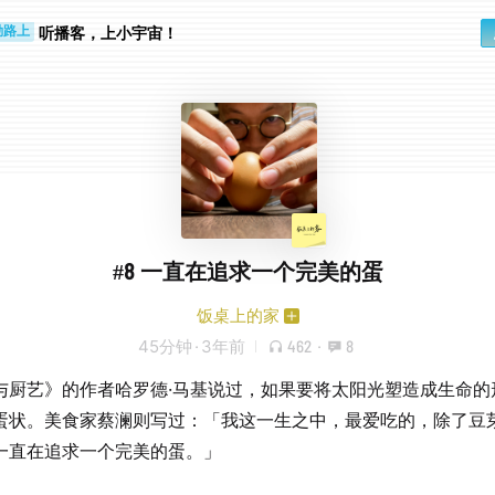
步时
勤路上
听播客，上小宇宙！
#8 一直在追求一个完美的蛋
饭桌上的家
45分钟
·
3年前
462
·
8
与厨艺》的作者哈罗德·马基说过，如果要将太阳光塑造成生命的
蛋状。美食家蔡澜则写过：「我这一生之中，最爱吃的，除了豆
一直在追求一个完美的蛋。」