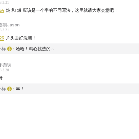
tong：离开家第 11 年的西安人
3.3.21
:54
炖 和 燉 应该是一个字的不同写法，这里就请大家会意吧！
嘉澍Jason
3.3.21
熟悉不过的鸡蛋，也有冷知识和新吃法
:23
片头曲好洗脑！
细了！分步骤科学炒蛋
小样
:
哈哈！精心挑选的～
没有属于你的一颗「完美的蛋」？
不跑调
3.3.20
食通讯：春分的游艺和春水的味道
呀！
小样
:
早！
用音乐素材
、小鳟鱼儿童合唱团 - 蛋蛋蛋蛋蛋
利贴
《心目中最完美的蛋》