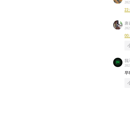
Tian
202
22
时间戳
唐
202
05:00
再
00
13:57
太
25:44
有
我
202
35:37
时
早
本期采
何弘轩
本期便
蔡澜