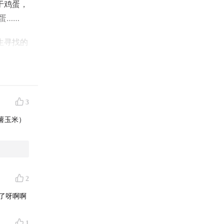
于鸡蛋，
蛋……
生寻找的
我们还分
你心目中
3
薯玉米）
2
了呀啊啊
1