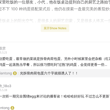
家里吃饭的一位朋友，小代，他在饭桌边提到自己的厨艺之路始
过不下 100 种鸡蛋搭配菜式后，他仍在摸索一盘最完美的番茄炒
是饭桌上的阳光空气，是很多人的厨艺启蒙，又是很多人终其一
身。
展开Show Notes
目，我们将话题聚焦于鸡蛋，除了庖丁解牛式地聊了聊炒鸡蛋，
自心目中的完美鸡蛋。
欢迎你在听完这期节目后留言告诉我们：
霹雳
鸡蛋是什么样的？
3.3.21
别爱吃蛋，最常做的菜就是拆骨肉荷包蛋。另外小时候家里会把杂粮（红
至，本期时食通讯也依然新鲜，希望你别错过~
鸡蛋一起蒸熟当早餐，所以很习惯吃到“过熟”的鸡蛋，会觉得更香一些…
iantong
:
光拆骨肉荷包蛋六个字就很诱人了！！
谢：本期访谈对象、鸡蛋爱好者 小代。
_18o3
5.5.10
一次听一期完全围绕egg来讨论的播客诶！哈哈哈好好玩 不过怎么不更新
开家第 12 年的福州人
antong