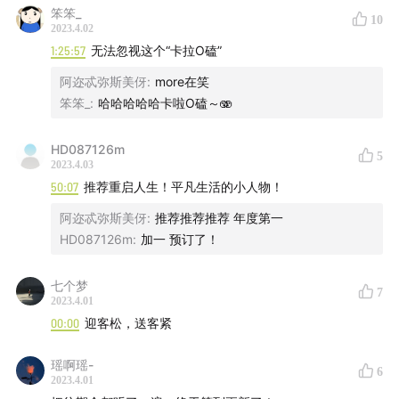
12. More去了景德镇
笨笨_
10
2023.4.02
13. 去看了Chipperfield 的红砖大剧院
1:25:57
无法忽视这个“卡拉O磕”
14. 各大门派攻打光明顶原来是一个体力活。
阿迩忒弥斯美伢
:
more在笑
15. 100km，More差点昏死在路上
笨笨_
:
哈哈哈哈哈卡啦O磕～🫨
各大门派攻打光明顶原来是一个体力活。
100km，More差点昏死在路上
HD087126m
5
2023.4.03
50:07
推荐重启人生！平凡生活的小人物！
阿迩忒弥斯美伢
:
推荐推荐推荐 年度第一
HD087126m
:
加一 预订了！
七个梦
7
2023.4.01
00:00
迎客松，送客紧
瑶啊瑶-
6
2023.4.01