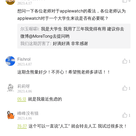
0
2023.4.17
想问一下各位老师对于applewatch的看法，各位老师认为
applewatch对于一个大学生来说是否有必要呢？
尔玉喔嚯i
:
我是大学生 我用了三年我觉得有用 建议你去
微博@MoreTong去提问哟
我们这期厉害了
:
好滴好滴 非常感谢
Fishrol
1
2023.4.07
这期含熊量好少！不开心！希望熊老师多讲话！！
莉莉呀
1
2023.4.06
05:13
就是我最近焦虑的
峰峰没有猫
1
2023.4.06
35:37
这个可以一直说“人工” 就会转去人工 我试过很多次！