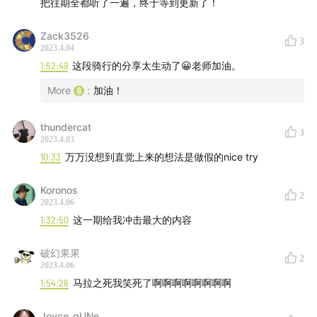
把往期全都听了一遍，终于等到更新了！
Zack3526
3
2023.4.04
1:52:49
这段骑行的分享太生动了😀老师加油。
More
:
加油！
thundercat
3
2023.4.03
10:33
万万没想到直觉上来的想法是做假的nice try
Koronos
2
2023.4.06
1:32:50
这一期给我冲击最大的内容
破幻果果
2
2023.4.06
1:54:26
马拉之死我笑死了啊啊啊啊啊啊啊啊
Joyce_qUNe