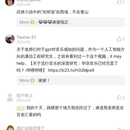
1
2023.4.05
武侠小说中的“光明顶”在西域，不在黄山
More
:
😹😹😹谢谢指正
Taurus-21
1
2023.4.03
关于老师们对于gpt对音乐感知的问题，作为一个人工智能方
向的通信工程研究生，之前有看到过一个这个视频，it may
help。【关于流行音乐的深度研究：华语音乐已经完蛋了
吗？-哔哩哔哩】 https://b23.tv/H32MpeX
More
:
谢谢！
找个班上
2
2023.4.02
49:01
我的个天，跳楼那个地方我也经过了，难道熊老师是在
百老汇看的吗
我们这期厉害了