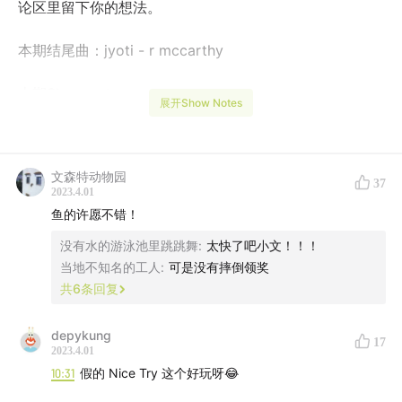
论区里留下你的想法。
本期结尾曲：jyoti - r mccarthy
本期Show notes：
展开Show Notes
1. 《拍照的人》非常顺利！
2. 聊一下AI
文森特动物园
37
3. 在巴塞尔艺术展的消费
2023.4.01
4. 你知道AI时代里艺术家最大的成就是什么吗？
鱼的许愿不错！
5. 36岁当不了道士了？
没有水的游泳池里跳跳舞
:
太快了吧小文！！！
6. 熊老师关心起汽车了？
当地不知名的工人
:
可是没有摔倒领奖
7. 有太多的工作无法被替代了
共
6
条回复
8. 继续聊一下 AI
depykung
9. 设计精“狼”，值值值。
17
2023.4.01
10. 那些平面化的logo
10:31
假的 Nice Try 这个好玩呀😂
11. 🐻✈️✈️✈️✈️