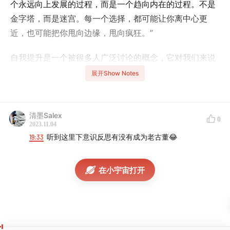
个永远向上发展的过程，而是一个趋向内在的过程。不是
金字塔，而是迷宫。每一个选择，都可能让你离中心更
近，也可能把你甩向边缘，甩向疯狂。”
自我提升是一个被很多人广泛讨论的概念，它对我们来说
意味着什么？
展开Show Notes
这期和大家聊聊这个话题，欢迎大家收听！
清墨Salex
0
时间线：
2023.11.04
19:33
听到这里下意识反思有没有成为老古董😂
07:26
我希望自己是一个永动机
在小宇宙打开
13:15
做一个有生命力的人
14:05
灵魂和身体一样，具有自愈能力
18:40
哪些人看起来像是变老了？