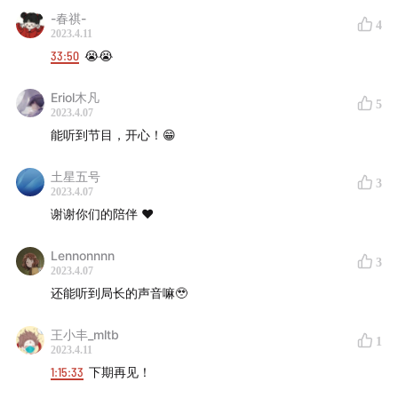
01:09:20
关于《逆时侦查组》系列的最新消息
-春祺-
4
2023.4.11
节目音乐
33:50
😭😭
Karen Souza - Every Breath You Take
Eriol木凡
5
2023.4.07
Peder B. Helland - Sunny Mornings
能听到节目，开心！😁
Kevin Kern - Sundial Dreams
土星五号
3
2023.4.07
谢谢你们的陪伴 ♥️
Peder B. Helland - Sunny Days
Lennonnnn
Peder B. Helland - Always
3
2023.4.07
还能听到局长的声音嘛🥹
The Chainsmokers,Coldplay - Something Just Like
This
王小丰_mltb
1
2023.4.11
1:15:33
下期再见！