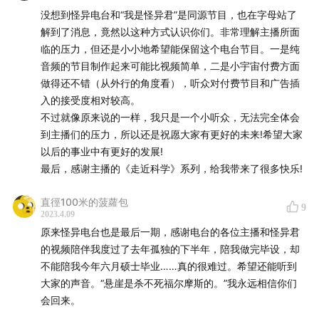
没想到怪异电台和“我是怪异君”是同源节目，也在字母站了
#作者公开《逆时侦查组》后续设定
解到了消息，竟然以这种方式认识你们。非常理解主播所面
临的压力，但还是小小地希望能保留这个电台节目。一是纯
时间轴
音频的节目制作起来可能比视频简单，二是小宇宙付费方面
做得还不错（从外行的角度看），听众对付费节目和广告插
00:57
《逆时侦查组》是一部怎样的作品
入的接受度相对较高。
不过就像原来说的一样，我只是一个小听众，无法完全体会
07:30
从《推理》杂志开始的创作之路
到主播们的压力，所以还是祝愿大家有更好的未来!希望大家
以后的事业中有更好的发展!
18:00
创作时最早的创意来源和创作契机
最后，感谢主播的《走近科学》系列，给我带来了很多快乐!
24:35
如何看待各类作品中的时间循环设定
直徑100米的菠蘿包
9
2023.4.09
39:20
逆时2和逆时3里新的时间规则和玩法
原来怪异电台也是最后一期，感谢电台的各位主播和怪异君
的视频陪伴我度过了去年孤独的下半年，陪我做完毕设，却
45:30
逆时2如何用老设定玩出新花样
不能陪我今年六月硕士毕业……真的很难过。希望还能听到
大家的声音。“悬崖是杀不死福尔摩斯的。”我永远相信你们
59:00
如何写一个让人能读完的故事
会回来。