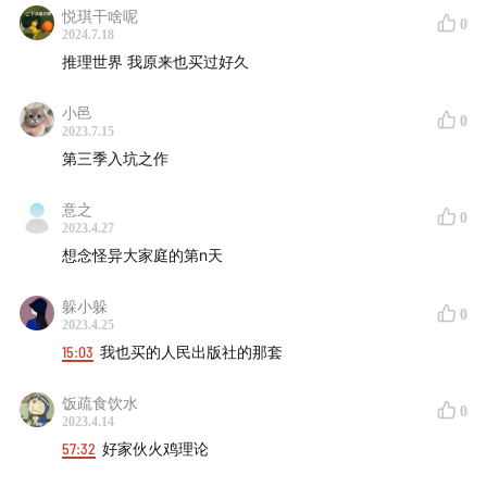
悦琪干啥呢
0
2024.7.18
推理世界 我原来也买过好久
小邑
0
2023.7.15
第三季入坑之作
意之
0
2023.4.27
想念怪异大家庭的第n天
躲小躲
0
2023.4.25
15:03
我也买的人民出版社的那套
饭疏食饮水
0
2023.4.14
57:32
好家伙火鸡理论