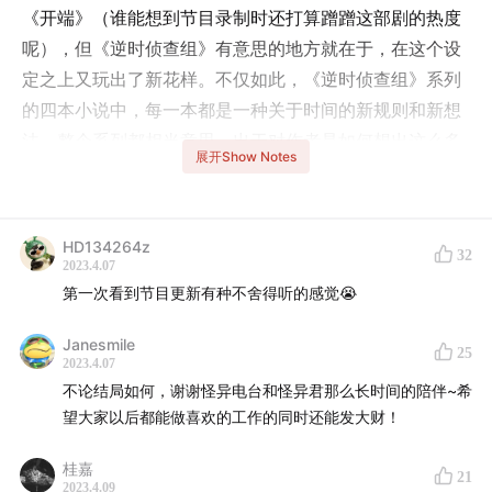
《开端》（谁能想到节目录制时还打算蹭蹭这部剧的热度
呢），但《逆时侦查组》有意思的地方就在于，在这个设
定之上又玩出了新花样。不仅如此，《逆时侦查组》系列
的四本小说中，每一本都是一种关于时间的新规则和新想
法，整个系列都相当意思。出于对作者是如何想出这么多
展开Show Notes
点子的好奇，这次我们邀请到了本书的作者张小猫老师，
和大家一起聊聊《逆时侦查组》系列的方方面面。
HD134264z
主播
32
2023.4.07
第一次看到节目更新有种不舍得听的感觉😭
怪异君 一宏 《逆时侦查组》作者@张小猫redrain
Janesmile
25
概要
2023.4.07
不论结局如何，谢谢怪异电台和怪异君那么长时间的陪伴~希
#时间循环如何玩出新花样
望大家以后都能做喜欢的工作的同时还能发大财！
#如何讲好一个让人读完的故事
桂嘉
21
2023.4.09