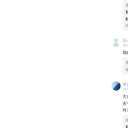
者
面
下
悟
战
最
五
日
202
河
我
到
布
202
大
去
对