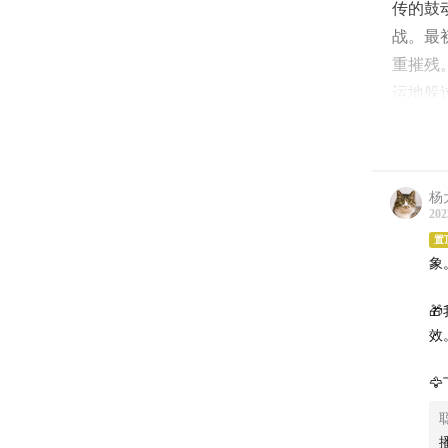
传的鼓
战。最
重摧残
运地躲
埃里希
战并负
杨
202
得国际畅
置
象
你会听

效
1、小

2、作
3、为