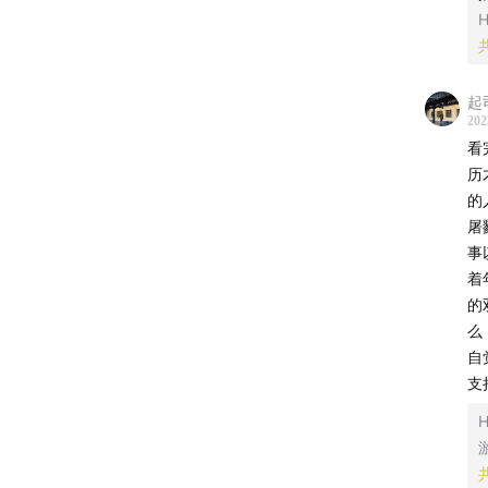
4、精
5、怎
起司
202
看
历
片头曲：No
的
屠
片尾曲：No
事
着
的
主播：大
么
自
支
H