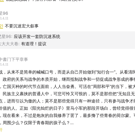
星96
3.4.11
21
不要沉迷宏大叙事
梵星96
:
应该开发一套防沉迷系统
大大大大卷
:
有道理！提议
中書门下平章事
3.4.11
战，从来不是简单的喊喊口号，而是从自己开始做到“知行合一”。从看清
、政府的关系与战争的本质开始，继而抵制战争和一切促成战争形成的事
，亡国灭种的时代节点面前，人人当奋勇。可活在“局部和平”的当下，被
、民族主义裹挟的普通人中，可悲可怜又可恨的，莫不是那些把“无知且无
点，进而引以为傲的人；莫不是那些觉得只有一种途径，只有参与战争才
价值的人。正如《阳光灿烂的日子》里马小军的那段开场白，曾经觉得很
，现在看来，不过是炮灰的自我修养了罢了，最多搀了些青春的荷尔蒙。
，周围少么？仅限于青春期的孩子么？
争最终都要回到政治上，政治的受益者是政客。因此反战与珍惜和平必将
开