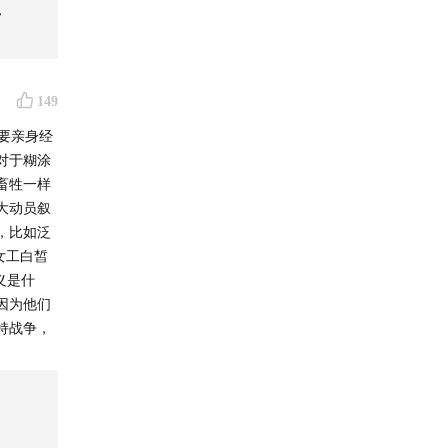
ノ
149
要亲身经
对于糊涂
畜牲一样
大动员叙
，比如泛
女工白皙
义是什
因为他们
持战争，