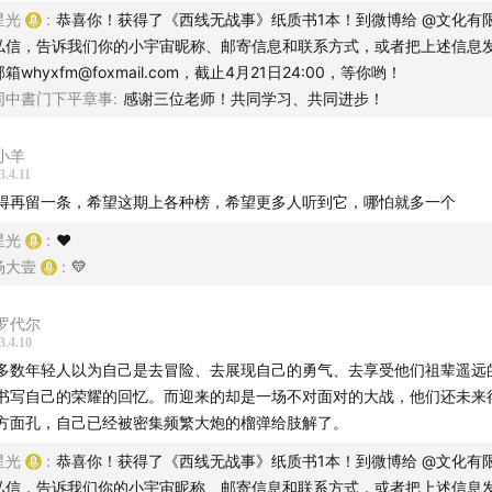
的干预。30年的老片子戈培尔抵制，今天的“戈培尔”不仅善用“宏大叙事”
星光
:
恭喜你！获得了《西线无战事》纸质书1本！到微博给 @文化有限
那些无知无畏的人，更是极尽鼓吹、美化战争之能事。反战与珍惜和平不
私信，告诉我们你的小宇宙昵称、邮寄信息和联系方式，或者把上述信息
、凭空而来的一句广播，而是从“爱具体的人”开始的、自下而上的全民意
邮箱whyxfm@foxmail.com，截止4月21日24:00，等你哟！
。如果说这世上永远有一种战争不可避免，就是我们内心的良知与战争狂
同中書门下平章事
:
感谢三位老师！共同学习、共同进步！
争。
后说说自己对“无战事”的理解，第一层，这可能就是前线给上层的一份日常
小羊
无战事”。视角站在发动者的角度，就值得玩味了：平平无奇一句话，千
3.4.11
。第二层，所有的战争，都有“被迫”停战的一天，人要么逃光，要么死光
得再留一条，希望这期上各种榜，希望更多人听到它，哪怕就多一个
了那么一天，还有什么生物会替人类感到惋惜与后悔么？
星光
:
❤️
杨大壹
:
💛
罗代尔
3.4.10
多数年轻人以为自己是去冒险、去展现自己的勇气、去享受他们祖辈遥远
书写自己的荣耀的回忆。而迎来的却是一场不对面对的大战，他们还未来
方面孔，自己已经被密集频繁大炮的榴弹给肢解了。
星光
:
恭喜你！获得了《西线无战事》纸质书1本！到微博给 @文化有限
私信，告诉我们你的小宇宙昵称、邮寄信息和联系方式，或者把上述信息