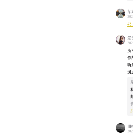
某
202
43
爱
202
所
作
听
斑
ll
202