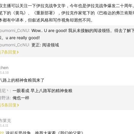
议主播可以关注一下伊拉克战争文学，今年也是伊拉克战争爆发二十周年
笔下的《黄鸟》、《重新部署》，伊拉克作家笔下的《巴格达的弗兰肯斯
本都有中译本，但叙述风格和写作视角却迥然不同。
pumorni_CcNU
:
Wow.. U are good! 我从未接触的阅读领悟。得去了
。u are really good!
pumorni_CcNU
:
更正: 阅读领域
共
7
条回复
chen
3.4.10
八路上的精神食粮我来了
囧尼丶
:
一眼看成 早上八路军的精神食粮
游野泳
:
俺也一样
共
5
条回复
布莱克
3.4.11
:22
说起反思战争，推荐大家看《我们的父辈》