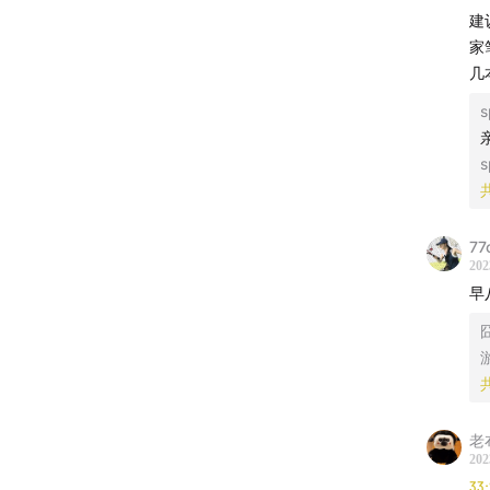
建
家
几
s
亲
s
77
202
早
老
202
33