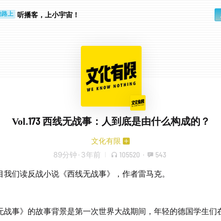
听播客，上小宇宙！
勤路上
睛好累
Vol.173 西线无战事：人到底是由什么构成的？
文化有限
89分钟
·
3年前
105520
·
543
目我们读反战小说《西线无战事》，作者雷马克。
无战事》的故事背景是第一次世界大战期间，年轻的德国学生们