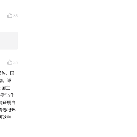
35
35
民族、国
物。诚
大国主
畏”当作
能证明自
青春很热
可这种
受到统治