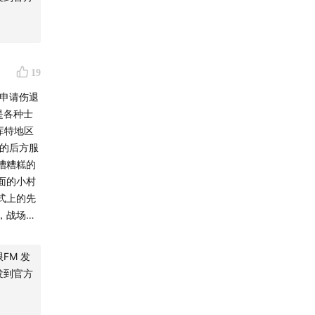
19
申请伤退
是各种士
库特地区
松的后方服
槽糟糕的
面的小村
式上的先
，战场上
，于是被
活，以及
FM 发
七年的军
发到官方
卫生纸开
快躲好，