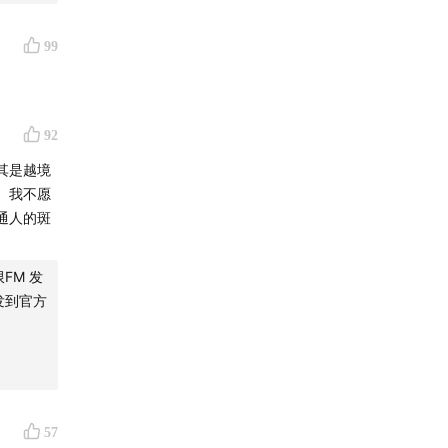
99
92
其是越境
。我不愿
通人的斑
FM 发
发到官方
57