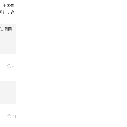
。美国作
坦》，这
解下。谢谢
45
41