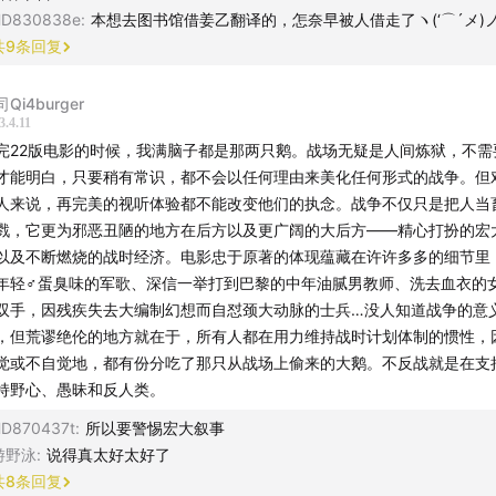
HD830838e
:
本想去图书馆借姜乙翻译的，怎奈早被人借走了ヽ(‘⌒´メ)
共
9
条回复
彩片段分享。
样理解书名“西线无战事”？
Qi4burger
3.4.11
完22版电影的时候，我满脑子都是那两只鹅。战场无疑是人间炼狱，不需
才能明白，只要稍有常识，都不会以任何理由来美化任何形式的战争。但
.2 Remembering Her - Esther Abrami
人来说，再完美的视听体验都不能改变他们的执念。战争不仅只是把人当
戮，它更为邪恶丑陋的地方在后方以及更广阔的大后方——精心打扮的宏
stalgic Place - Myuu
以及不断燃烧的战时经济。电影忠于原著的体现蕴藏在许许多多的细节里
年轻♂蛋臭味的军歌、深信一举打到巴黎的中年油腻男教师、洗去血衣的
双手，因残疾失去大编制幻想而自怼颈大动脉的士兵…没人知道战争的意
壹 / 超哥 / 星光
，但荒谬绝伦的地方就在于，所有人都在用力维持战时计划体制的惯性，
觉或不自觉地，都有份分吃了那只从战场上偷来的大鹅。不反战就是在支
持野心、愚昧和反人类。
D870437t
:
所以要警惕宏大叙事
游野泳
:
说得真太好太好了
共
8
条回复