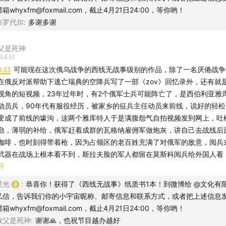
邮箱whyxfm@foxmail.com，截止4月21日24:00，等你哟！
布罗代尔
:
多谢多谢
父是死神
3.4.12
0:23
可能现在这次俄乌战争的西线无战事级别的作品，除了一名厌倦战争
在俄反对派帮助下逃亡瑞典的空降兵写了一部《zov》回忆录外，还有就
视角的短视频，23年过年时，有2个俄军士兵可能阵亡了，是西伯利亚雅
动员兵，90年代有服役经历，被家乡的征兵主任动员来前线，说好的轻
变成了前线的壕沟，这两个雅库特人于是满腹怨气自拍视频发到网上，吐
勤，薄弱的补给，俄军赶着成群的瓦格纳雇佣军做炮灰，讲自己去战线后
咖啡，也时刻得带着枪，因为占领区的老百姓充满了对俄军的敌意，阅兵
武器在战场上根本看不到，斯拉夫脸的军人都留在莫斯科阅兵给外国人看
是他这样的远东布里亚特人。他满口不列国骂问候家乡忽悠他的征兵主任
开
友戏称为不列老哥，他的朋友是个戴眼镜的圆脸胖子，因为真实的战壕生
星光
:
恭喜你！获得了《西线无战事》纸质书1本！到微博给 @文化有限
俩黄种人的长相，在很多支持乌克兰的网友中引起了关注，看他吐槽过期
私信，告诉我们你的小宇宙昵称、邮寄信息和联系方式，或者把上述信息
，要喝沉淀后的水坑里的水，抓阵地周围的土拨鼠，为用手榴弹换到一卷
邮箱whyxfm@foxmail.com，截止4月21日24:00，等你哟！
而共情，也因为他担忧的看天空说乌军的无人机最近经常来侦查而调侃他
教父是死神
:
谢谢🙏，也祝节目越办越好