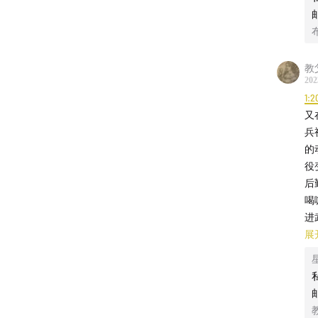
教
202
1:2
又
兵
的
役
后
喝
进
都
展
网
他
粮
心