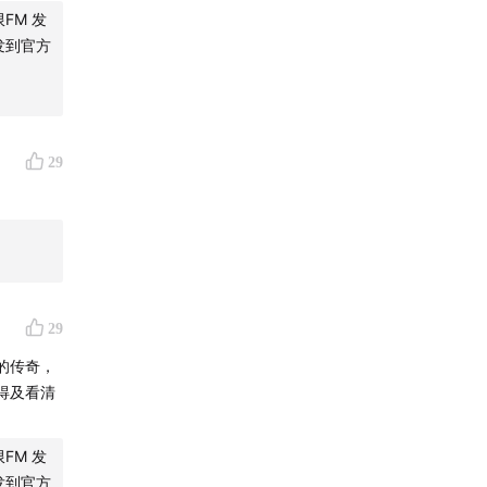
来操控上
FM 发
是自上而
发到官方
识与觉
热之间的
报告“今
29
里之外血成
。如果真
29
的传奇，
得及看清
FM 发
发到官方