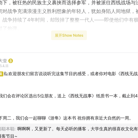
动下，被狂热的民族主义裹挟而选择参军，并被派往西线战场与
初对战争充满浪漫主义胜利想象的年轻人，犹如身陷人间地狱，
。战争持续了4年时间，却毁掉了整整一代人——即使他们中有
过了炮弹。
展开Show Notes
·玛丽亚·雷马克，德裔美籍作家。18岁被卷入第一次世界大战，
伤。30岁完成了里程碑作品《西线无战事》，开创了新的文学体
大壹
3.4.11
销小说的地位，分别于1930、1979、2022年被改编为电影。
🙋欢迎朋友们留言说说听完这集节目的感受，或者你对电影《西线无
顶
。
到：
我们会在评论区选出5位朋友，送上《西线无战事》纸质书一本，截止到4
。
说的主要内容及改编电影。
下周二，我们会一起聊聊《游隼》这本书 祝你拥有亲近大自然的一周。
者简介与第一次世界大战中的西线战场。
聪聪本聪
:
啊啊啊，又更新了。每天必听的播客，大学生真的很喜欢文化有
播客节目~
什么从小说问世以来，多次被改编为电影？价值在哪？