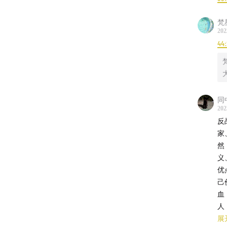
梵
202
44:
同
202
反
家
然
义
优
己
血
人
战
展