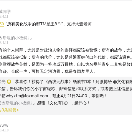
戴同学
3.4.11
:30
“所有美化战争的都TM是王8🥚”，支持大壹老师
因斯坦的小板凳儿
3.4.11
有的个人崇拜，尤其是对政治人物的崇拜都应该被警惕；所有的战争，尤
战都应该被抵制；所有的代价，尤其是普通百姓付出的代价，都应该避免
到歌颂战争英雄，是因为一将功成万骨枯，自以为名垂的青史上其实是普
血迹。长叹一声，可怜无定河边骨，犹是春闺梦里人。
星光
:
恭喜你！获得了《西线无战事》纸质书1本！到微博给 @文化有限
私信，告诉我们你的小宇宙昵称、邮寄信息和联系方式，或者把上述信息
邮箱whyxfm@foxmail.com，截止4月21日24:00，等你哟！
爱因斯坦的小板凳儿
:
感谢《文化有限》，超开心！
共
3
条回复
llwww
3.4.10