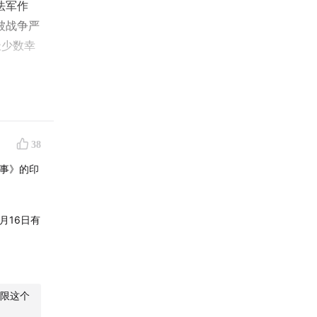
法军作
被战争严
极少数幸
在西线作
裁，获
38
战事》的印
月16日有
限这个