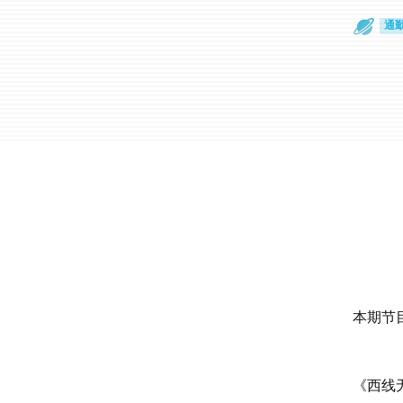
通
眼
本期节
《西线