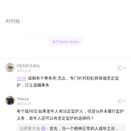
时间轴：
02:39
— “意定监护”近年颇受关注
展开Show Notes
02:56
— “意定监护”的相关规定最早出现在《老年人权益
保护法》中
04:08
— 《民法典》中是如何规定“意定监护”的：四方面
HD591240z
4
含义
2023.4.18
07:36
40:06
— “意定监护”协议是否需要采用公证文书的形式？
成都有个事务所:无众。专门针对彩虹群体做意定监
护，订立遗嘱事务
09:07
— 谁有“意定监护”需求：单身群体、同性群体、老
年群体
Yeesa
1
15:00
— “意定监护协议”生效时间与监护职责开始的时间
2023.4.19
不同
有个疑问🤔️ 如果老年人有法定监护人，但是ta并未履行监护
义务，老年人还可以有意定监护的选择吗？
18:53
— 监护人的职责是什么？
20:23
— “指定监护”是什么？
法师黄大仙
:
首先，当一个精神正常的人成年之后，