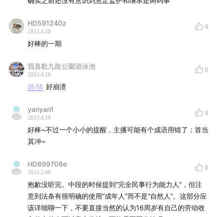
确实之前还没有意识到意定监护和继承是两码事
HD591240z
0
2023.4.18
好棒的一期
我喜歡九龍公園游泳池
0
2023.4.18
26:55
好崩溃
yanyan1
0
2023.4.18
好棒~不过一个小小的提醒，主播可能有个成语用错了：首当
其冲~
HD899708e
0
2023.5.06
抱歉没听完。中段的时候提到“完全民事行为能力人”，但注
意到法条有很明确的使用“成年人”而不是“自然人”。这部分应
该详细聊一下，不要直接当然的认为16周岁有自己的劳动收