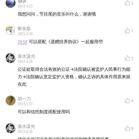
lijkjk
1
2023.4.22
我想问问，节目尾的音乐叫什么，谢谢哦
断舍梨
1
2023.4.20
39:59
可以搭配《遗赠扶养协议》一起服用🥹
落水汲光
1
2023.4.20
公证处取得合法有效的公证→法院确认被监护人民事行为能
力→法院确认意定监护人资格，确认之诉的具体作用原来就
在此
胡一刀
0
2023.5.13
可以和信托制度搭配使用吗
落水汲光
0
2023.4.20