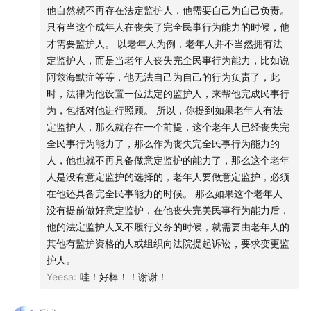
22:34
— 当前办理“意定监护”的障碍
他自然就不再存在法定监护人，他需要自己为自己负责。
只有当这个成年人在丧失了完全民事行为能力的时候，他
25:57
— 讨论：急救时，意定监护人可以进行“家属签字”
才需要监护人。 以老年人为例，老年人并不当然拥有法
吗？
定监护人，而是当老年人丧失完全民事行为能力，比如说
28:50
— 案例：意定监护与指定监护起冲突
阿兹海默症等等，他无法自己为自己的行为负责了，此
33:16
— 案例：特别程序确认监护人身份
时，法律为他设置一位法定的监护人，来帮他完成民事行
35:27
— 总结：办理“意定监护”的流程
为，包括对他进行照顾。 所以，你提到如果老年人有法
37:24
— 意定监护协议不能赋予监护人继承遗产的权利
定监护人，那么就存在一个前提，这个老年人已经丧失完
全民事行为能力了，那么作为丧失完全民事行为能力的
人，他也就不再具备做意定监护的能力了，那么这个老年
参考案例：（2020）沪0106民特209号、（2022）沪
人是没有意定监护的选择的，老年人要做意定监护，必须
0107民特380号
在他还具备完全民事能力的时候。 那么如果这个老年人
没有提前做好意定监护，在他丧失完美民事行为能力后，
他的法定监护人又不履行义务的时候，就需要由老年人的
其他有监护资格的人或组织向法院提起诉讼，要求变更监
护人。
Yeesa
:
哇！好棒！！谢谢！