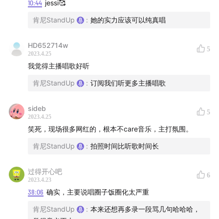
10:44
jessi🥰
肯尼StandUp
:
她的实力应该可以纯真唱
HD652714w
5
2023.4.25
我觉得主播唱歌好听
肯尼StandUp
:
订阅我们听更多主播唱歌
sideb
5
2023.4.25
笑死，现场很多网红的，根本不care音乐，主打氛围。
肯尼StandUp
:
拍照时间比听歌时间长
过得开心吧
6
2023.4.23
38:06
确实，主要说唱圈子饭圈化太严重
肯尼StandUp
:
本来还想再多录一段骂几句哈哈哈，