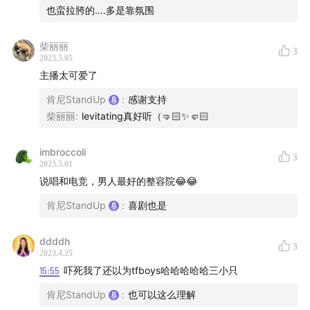
也蛮拉胯的….多是靠氛围
柴丽丽
3
2023.5.05
主播太可爱了
肯尼StandUp
:
感谢支持
柴丽丽
:
levitating真好听（🤜🏻✨🤛🏻
imbroccoli
3
2023.5.01
说唱和电竞，男人最好的整容院😂😂
肯尼StandUp
:
喜剧也是
ddddh
3
2023.4.25
15:55
吓死我了还以为tfboys哈哈哈哈哈三小只
肯尼StandUp
:
也可以这么理解