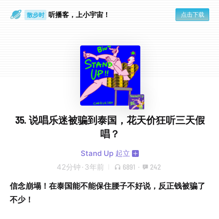
听播客，上小宇宙！
点击下载
散步时
通勤路上
35. 说唱乐迷被骗到泰国，花天价狂听三天假
唱？
Stand Up 起立
42分钟
·
3年前
6891
·
242
信念崩塌！在泰国能不能保住腰子不好说，反正钱被骗了
不少！