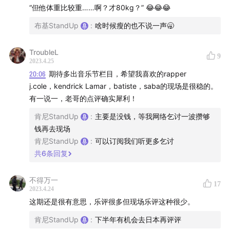
#12 你喜欢的足球明星都在说唱韵脚里
“但他体重比较重……啊？才80kg？” 😂😂😂
#11 永久改变音乐市场的说唱胖小丑
布基StandUp
:
啥时候瘦的也不说一声🥱
｜相关人物/组合｜
TroubleL
9
2023.4.25
Jay-Z, Nas, Fat Joe, Big Pun, Bibi, Jessi, Feel Ghood
20:06
期待多出音乐节栏目，希望我喜欢的rapper
j.cole，kendrick Lamar，batiste，saba的现场是很稳的。
Music, Ramengvrl, Smokepurpp, Lil Pump, Desiigner,
有一说一，老哥的点评确实犀利！
Destory Lonely, Sheck Wes, DaBaby, Ski Mask the
Slump God, XXXTentacion, Juice WRLD, Rick Ross,
肯尼StandUp
:
主要是没钱，等我网络乞讨一波攒够
钱再去现场
Jay Park朴宰范, Central Cee, Ferg, Lil Uzi Vert, Travis
肯尼StandUp
:
可以订阅我们听更多乞讨
Scott, Eminem, Offset, Cardi B, Rae Sremmurd, Chris
共
6
条回复
Brown, Trinidad James, 刘旸教主, 小老虎
不得万一
｜相关歌曲/专辑｜
17
2023.4.24
这期还是很有意思，乐评很多但现场乐评这种很少。
D.O.A, King's Disease III, Lean Back, The Devil is A Lie,
肯尼StandUp
:
下半年有机会去日本再评评
BOP, Walk It Talk It, California Love, Sicko Mode, N.Y.