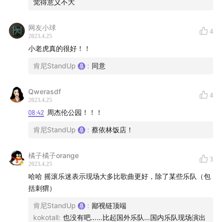
觉得意义不大
网友小球
4
2023.4.25
小老虎真的很好！！
肯尼StandUp
:
同意
Qwerasdf
4
2023.4.25
08:42
周杰伦公园！！！
肯尼StandUp
:
蔡依林饭店！
橘子橘子orange
3
2023.4.25
哈哈 摇滚乐迷表示现场大多比歌曲更好，除了某些乐队（包
括刺猬）
肯尼StandUp
:
鄙视链顶端
kokotall
:
也没有吧……比起国外乐队…国内乐队现场演出