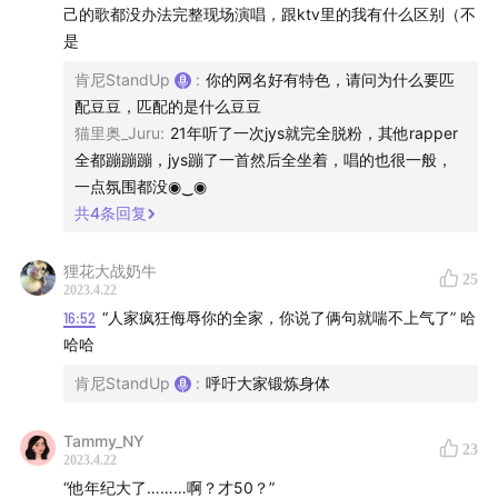
己的歌都没办法完整现场演唱，跟ktv里的我有什么区别（不
20:11
二星及格：找不着北Cardi B，只顾跳水Rae
是
Sremmurd，韩国女将Jessi，家暴小子Chris Brown，不
肯尼StandUp
:
你的网名好有特色，请问为什么要匹
如跳舞DaBaby，颜面尽失Fat Joe（一怒之下改为一星）
配豆豆，匹配的是什么豆豆
猫里奥_Juru
:
21年听了一次jys就完全脱粉，其他rapper
31:30
负星泰酷辣：亡灵战士Ski Mask the Slump God
全都蹦蹦蹦，jys蹦了一首然后全坐着，唱的也很一般，
一点氛围都没◉‿◉
34:00
四星好评：慢板说唱Rick Ross，Trap之光Ferg
共
4
条回复
37:17
单纯宣泄情绪，建议品味不行的说唱乐迷直接去跳广
狸花大战奶牛
25
场舞
2023.4.22
16:52
“人家疯狂侮辱你的全家，你说了俩句就喘不上气了” 哈
｜相关单集｜
哈哈
肯尼StandUp
:
呼吁大家锻炼身体
#21 骂人天才Bill Hicks
Tammy_NY
#20 说唱气氛组Hype Man的故事
23
2023.4.22
“他年纪大了………啊？才50？”