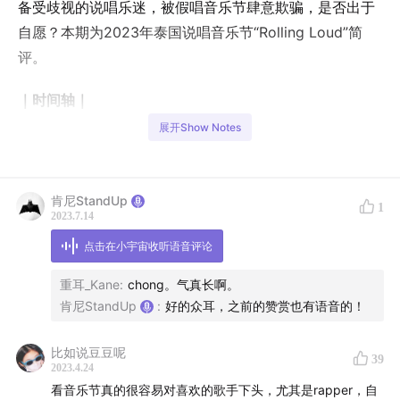
备受歧视的说唱乐迷，被假唱音乐节肆意欺骗，是否出于
自愿？本期为2023年泰国说唱音乐节“Rolling Loud”简
评。
｜时间轴｜
展开Show Notes
02:23
电鳗附身？究竟是什么魔法让歌手欲罢不能？
04:09
教你一招！如何判断一首说唱歌曲的演出难度？
肯尼StandUp
1
2023.7.14
07:46
要求过低！说唱现场只要真唱就能拿好评？
点击在小宇宙收听语音评论
09:00
五星满分：健身达人朴宰范，英国新星Central Cee
重耳_Kane
:
chong。气真长啊。
肯尼StandUp
:
好的众耳，之前的赞赏也有语音的！
12:16
零星骗子：组团假唱Travis Scott，跑调电鳗
Offset，划水懒狗Lil Uzi Vert
比如说豆豆呢
39
2023.4.24
19:16
一星集结：各国臭鱼烂虾齐聚一堂快乐假唱
看音乐节真的很容易对喜欢的歌手下头，尤其是rapper，自