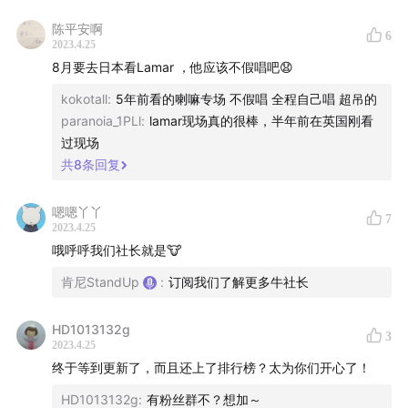
State of Mind, All Gold Everything
陈平安啊
6
2023.4.25
｜制作｜
8月要去日本看Lamar ，他应该不假唱吧😧
kokotall
:
5年前看的喇嘛专场 不假唱 全程自己唱 超吊的
策划/主播：肯尼
paranoia_1PLl
:
lamar现场真的很棒，半年前在英国刚看
过现场
策划/剪辑/文案/宣发：布基
共
8
条回复
感谢收听，欢迎在节目评论区畅所欲言。
嗯嗯丫丫
7
2023.4.25
【肯定好听】一档由“Stand Up 起立”出品，专注简评最
哦呼呼我们社长就是🐮
新/最热/最经典的音乐表演，每期末尾将以肯尼独特视角
肯尼StandUp
:
订阅我们了解更多牛社长
给出“好听指数”，满分5颗星，供各位参考。
HD1013132g
3
2023.4.25
终于等到更新了，而且还上了排行榜？太为你们开心了！
HD1013132g
:
有粉丝群不？想加～