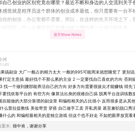
和自己创业的区别究竟在哪里？最近不断和身边的人交流到关于
体感觉就是程序员这个群体的创业成本最低，你只需要有一台不
始你的创业，办公室都不需要。所以，在这样的先天环境之下，
出舒适区，干一次属于自己的事业呢？哪怕是一个很小的生意。
展开Show Notes
然并不容易，也不是人人都适合创业，即便不创业，作为程序员
分的理解这个世界，理解交易，理解商业。做一件真正能够被别
除了技术，还有很多关键的因数。
小河
3.5.03
如果搞副业 大厂一般占的精力太大 一般的995可能周末就想睡觉了 更别
期节目能够带给大家一些的启发，欢迎收听。
果打定主意搞 最好找个不那么累的主业 2 一定要找自己喜欢的方向 否则
 3 找一个做到腰部能养活自己的方向 好多方向需要很拔尖才能赚钱 得先
记
 不要找依靠平台的 有些方向 像算法出身的很难自己搞 脱离平台连训练数
 现在能做的大部分靠谱的副业里 和编程相关的占比很小 反而很多是从其
个定居日本的硬地骇客的故事
 什么普拉提教练 美妆带货 穿搭 自己做手工卖 开私房菜 甚至兼职脱口秀
播什么的 和编程最相关的是独立游戏 但这个也不好走 不如把眼界放宽看
本的生活状态怎么样，普通人有没有去日本的途径
板栗木
:
很中肯，谢谢分享
如在国内大厂的话，大概会是一种什么样的状态