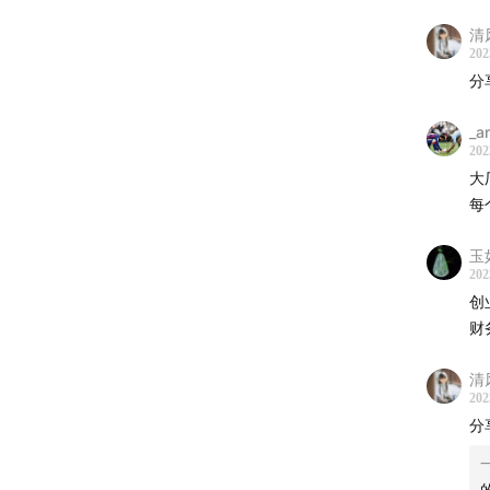
The M
清
【未经
202
分
_a
202
大
每
玉
202
创
财
清
202
分