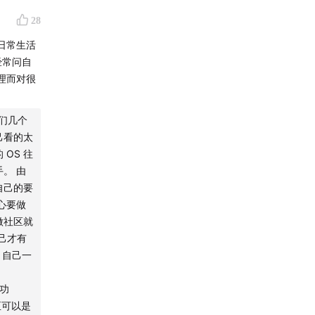
28
日常生活
经常问自
理而对很
我们几个
己看的太
OS 往
。 由
自己的要
心要做
做社区就
自己才有
 自己一
成为了
曲星的功
成功
生提供了
至可以是