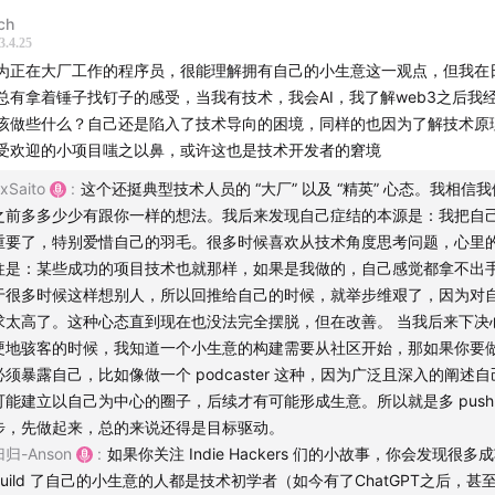
ch
业和大厂里面最大的区别是什么
3.4.25
为正在大厂工作的程序员，很能理解拥有自己的小生意这一观点，但我在
业就是面对巨大的不确定性
总有拿着锤子找钉子的感受，当我有技术，我会AI，我了解web3之后我
该做些什么？自己还是陷入了技术导向的困境，同样的也因为了解技术原
个人都应该有一个属于自己的小生意
受欢迎的小项目嗤之以鼻，或许这也是技术开发者的窘境
xSaito
:
这个还挺典型技术人员的 “大厂” 以及 “精英” 心态。我相信
序员是可以做到低成本创业的
之前多多少少有跟你一样的想法。我后来发现自己症结的本源是：我把自
重要了，特别爱惜自己的羽毛。很多时候喜欢从技术角度思考问题，心里的 
荐一本书 The minimalist entrepreneur
往是：某些成功的项目技术也就那样，如果是我做的，自己感觉都拿不出手
于很多时候这样想别人，所以回推给自己的时候，就举步维艰了，因为对
一定积累过后再选择做硬地骇客
求太高了。这种心态直到现在也没法完全摆脱，但在改善。 当我后来下决
硬地骇客的时候，我知道一个小生意的构建需要从社区开始，那如果你要
知
必须暴露自己，比如像做一个 podcaster 这种，因为广泛且深入的阐述
可能建立以自己为中心的圈子，后续才有可能形成生意。所以就是多 push
星：文曲星是金远见公司的主打产品，自1992年面世以来，已经
步，先做起来，总的来说还得是目标驱动。
学生和家长必备的学习工具之一，被广泛应用于中小学教育。文
归归-Anson
:
如果你关注 Indie Hackers 们的小故事，你会发现很多
括词典、习题、百科、语文学习、数学学习、英语学习等，为学
build 了自己的小生意的人都是技术初学者（如今有了ChatGPT之后，甚