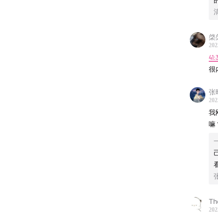
棨
202
41:
很
张晗
202
我
嘛
Th
202