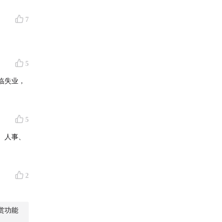
7
5
临失业，
5
、人事、
2
赏功能