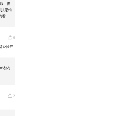
师，但
对抗思维
的看
0
是经验产
种”都有
2