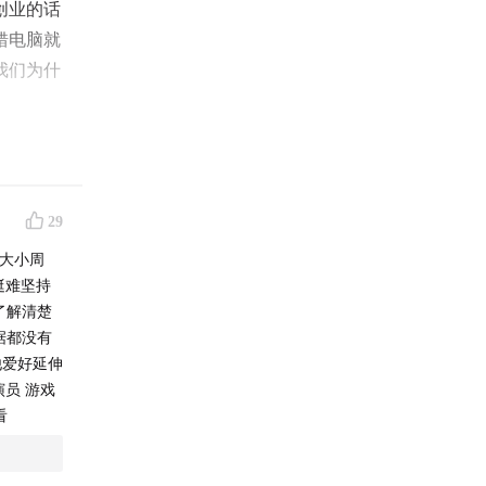
创业的话
错电脑就
我们为什
的我们也
人买单的
29
说大小周
挺难坚持
了解清楚
据都没有
他爱好延伸
演员 游戏
看