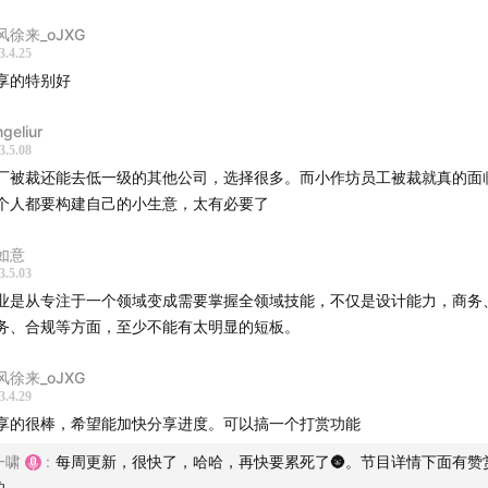
inimalist Entrepreneur (Sahil Lavingia)
风徐来_oJXG
允许，严禁转载】
3.4.25
享的特别好
ngeliur
3.5.08
厂被裁还能去低一级的其他公司，选择很多。而小作坊员工被裁就真的面
个人都要构建自己的小生意，太有必要了
如意
3.5.03
业是从专注于一个领域变成需要掌握全领域技能，不仅是设计能力，商务
务、合规等方面，至少不能有太明显的短板。
风徐来_oJXG
3.4.29
享的很棒，希望能加快分享进度。可以搞一个打赏功能
一啸
:
每周更新，很快了，哈哈，再快要累死了🌚。节目详情下面有赞
的。