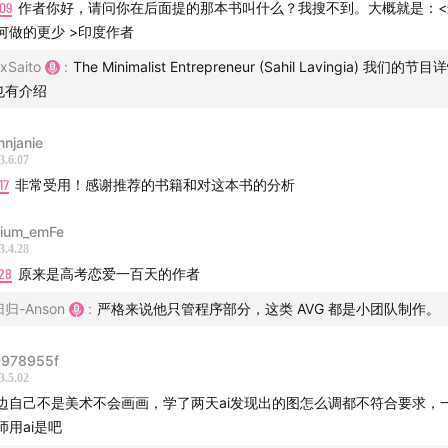
09
作者你好，请问你在后面提的那本书叫什么？我搜不到。大概就是：<
何做的更少 >印度作者
xSaito
:
The Minimalist Entrepreneur (Sahil Lavingia) 我们的
也有介绍
nnjanie
3.6.07
17
非常受用！感谢推荐的书籍和对这本书的分析
lium_emFe
3.4.28
28
原来是高考恋爱一百天的作者
归归-Anson
:
严格来说他只管程序部分，这类 AVG 都是小团队制作。
978955f
3.5.02
边自己不是美术不会画画，学了两天ai发现出的图怎么调都不符合要求，
师用ai是吧