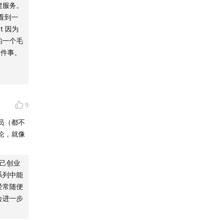
建服务。
上衍生出
看到一
t 因为
all、
的一个毛
这件事。
一代作品
客，通过
誉，是育
9
游戏类
员（都不
择来影响
论，就像
AVG游
己创业
的前提
系列中能
维护和扩
经常随便
下更加健
会进一步