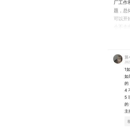
厂工作
题，总
可以开
么不走
创业当
应该充
作品，
算
202
1
希望本
如
的
硬地笔
4
5
02:15
一
的
主
08:24
日
11:18
假