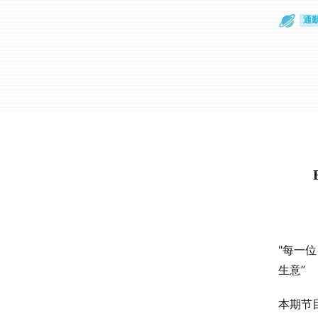
通
眼
"每一
生意”
本期节