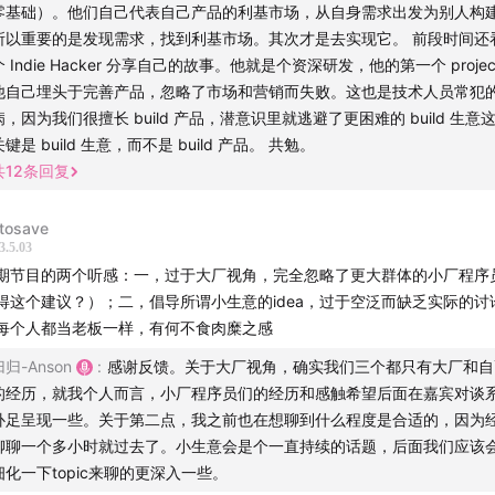
的学习帮助。
零基础）。他们自己代表自己产品的利基市场，从自身需求出发为别人构
Basic：GVBASIC是Basic语言的一种，是在GW-BASIC等语言
所以重要的是发现需求，找到利基市场。其次才是去实现它。 前段时间还
个 Indie Hacker 分享自己的故事。他就是个资深研发，他的第一个 projec
版本[1]。该语言用于文曲星电子词典上，去掉了Basic一些功能如C
他自己埋头于完善产品，忽略了市场和营销而失败。这也是技术人员常犯
颜色等，且编程时必须使用行号。
病，因为我们很擅长 build 产品，潜意识里就逃避了更困难的 build 生意
信条：刺客信条是一款由育碧公司开发的动作冒险游戏系列，第
关键是 build 生意，而不是 build 产品。 共勉。
007年首次推出。游戏系列以历史为背景，玩家可以扮演一名刺
共
12
条回复
手段来实现任务目标。刺客信条系列在游戏行业中享有广泛的声
司最为成功的游戏之一。
tosave
3.5.03
G游戏：AVG游戏是一种以文字叙事和人物描写为主要内容的电子
期节目的两个听感：一，过于大厂视角，完全忽略了更大群体的小厂程序
AVG游戏通常不需要玩家进行高难度的操作，而是通过玩家的选
得这个建议？）；二，倡导所谓小生意的idea，过于空泛而缺乏实际的讨
的剧情走向和结局。AVG游戏在日本等地区非常流行，许多优秀的
每个人都当老板一样，有何不食肉糜之感
品已经成为了游戏文化的经典。
归归-Anson
:
感谢反馈。关于大厂视角，确实我们三个都只有大厂和自
：重构是软件工程中的一种重要技术，指的是在不改变代码功能
的经历，就我个人而言，小厂程序员们的经历和感触希望后面在嘉宾对谈
通过修改代码结构、优化代码质量等手段，使代码更易于理解、
补足呈现一些。关于第二点，我之前也在想聊到什么程度是合适的，因为
重构可以提高代码的质量和可维护性，从而为后续的开发工作打
聊聊一个多小时就过去了。小生意会是个一直持续的话题，后面我们应该
基础。
细化一下topic来聊的更深入一些。