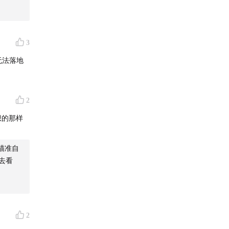
3
2
想的那样
瞄准自
去看
2