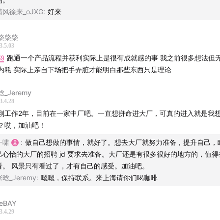
清风徐来_oJXG
:
好来
棨棨棨
3.5.03
39
跑通一个产品流程并获利实际上是很有成就感的事 我之前很多想法但无法落地
内耗 实际上亲自下场把手弄脏才能明白那些东西只是理论
_Jeremy
3.4.28
刚工作2年，目前在一家中厂吧。一直想拼命进大厂，可真的进入就是我
？哎，加油吧！
一啸
:
做自己想做的事情，就好了。想去大厂就努力准备，提升自己，
己心怡的大厂的招聘 jd 要求去准备。大厂还是有很多很好的地方的，值得
看。 风景只有看过了，才有自己的感受。加油吧。
张晗_Jeremy
:
嗯嗯，保持联系。来上海请你们喝咖啡
eBAY
3.4.29