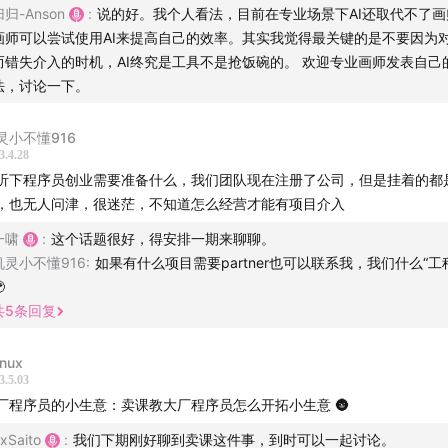
归归-Anson
:
说的好。我个人看法，目前在专业场景下AI还取代不了画
画师可以尝试使用AI来提高自己的效率。其实我觉得最关键的是不要因为
而错失介入的时机，AI终究是工具不是抢饭碗的。 欢迎专业画师发表自己
法，讨论一下。
灵小不懂916
3.4.28
听下程序员创业需要准备什么，我们团队现在注册了公司，但是挂着的都
，也无人问津，很迷茫，不知道怎么经营才能有项目介入
一啸
:
这个话题很好，得安排一期来聊聊。
机灵小不懂916
:
如果有什么项目需要partner也可以联系我，我们什么“工

共
5
条回复
inux
3.5.03
厂程序员的小生意：卖课教大厂程序员怎么开拓小生意 🌚
xSaito
:
我们下期刚好聊到卖课这件事，到时可以一起讨论。