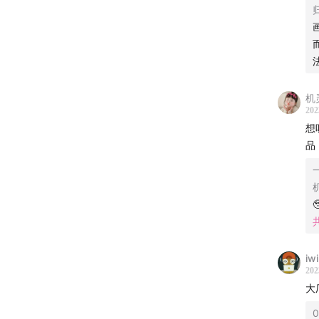
机
202
想
品

iw
202
大
0