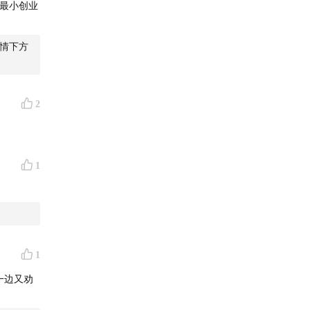
最小创业
节目详情下方
2
1
1
一边又劝