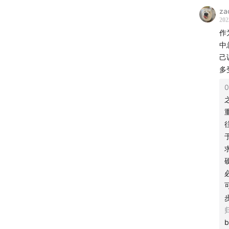
za
14:57
创
202
作
22:02
创
中
己
24:33
每
多
0
33:21
程
44:33
推
49:23
有
硬地新
文曲
中国
能包