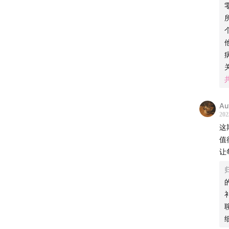
全面
GV 
来的
屏幕
刺客
于2
各种
碧公
Au
202
AV
这
型。
值
游戏
让
戏作
重构
下，
展。
康的