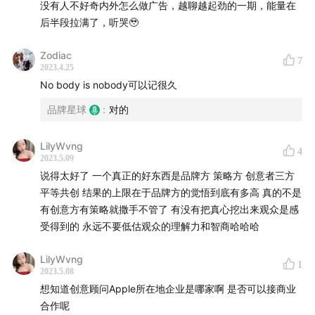
没有人不好奇内外怎么做广告，越聊越起劲的一期，能量在
微的洞察和设计，更是体会到了创作者的真诚与感染力。
后半段拉满了，听哭🥹
品牌星球也借由创作者的视角，观察内外是如何与她的创
作者们携手，共同完成了一次集体的品牌表达。
Zodiac
7
2023.4.25
No body is nobody可以记很久
这多少解答了我们对「品牌要如何做出一条好的女性广告
片」的疑问。因为我们意识到，拍出一条好的女性广告片
品牌星球
:
对的
靠的绝不是什么深不可测的秘密，而是品牌与创作者的共
同努力和书写，靠的是双方的才智、笃定和热情。
LilyWvng
4
2023.5.09
说得太好了 一个真正的好东西是品牌方 策略方 创意者三方
但说回拍女性广告片，品牌在表达及引领女性议题和女性
平等共创 结果的上限在于品牌方的觉悟到底有多高 真的不是
价值上仍并非坦途，好的相关的商业性作品屈指可数。
有创意方有策略就撒手不管了 有没有把真心挖出来观众是感
受得到的 永远不要低估观众的理解力和智商哈哈哈
这也是为什么 MY BODY TO ME 团队在节目中总会用
「我们要赢」来表达决心。「赢」指的并不是比赛式的胜
LilyWvng
1
利，而是只有「赢」，品牌才会在女性议题的表达上争取
2023.5.08
想知道创意顾问Apple所在地企业是哪家啊 是否可以接商业
到更大的空间和市场认可。最终它会让品牌与创作者、与
合作呢
观看者合力，共同形成一次强有力的情感共振。