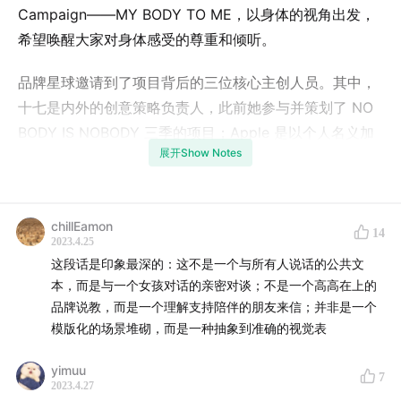
Campaign——MY BODY TO ME，以身体的视角出发，
希望唤醒大家对身体感受的尊重和倾听。
品牌星球邀请到了项目背后的三位核心主创人员。其中，
十七是内外的创意策略负责人，此前她参与并策划了 NO
BODY IS NOBODY 三季的项目；Apple 是以个人名义加
展开Show Notes
入的创意顾问，她同时也是「性别不是边界线，偏见才
是」的项目主创；而这次《身体十问》短片的导演赵丹，
是内外的「老朋友」，双方合作拍摄过多部短片，她也是
chillEamon
内外十周年时装大秀的总导演。
14
2023.4.25
这段话是印象最深的：这不是一个与所有人说话的公共文
我们不仅聊了聊这次项目中《身体十问》短片与「身体来
本，而是与一个女孩对话的亲密对谈；不是一个高高在上的
信」内容的策划和思考，还将话题延展到了品牌在女性广
品牌说教，而是一个理解支持陪伴的朋友来信；并非是一个
告片和女性议题上的表达，以及品牌与创作者之间的关
模版化的场景堆砌，而是一种抽象到准确的视觉表
系。
yimuu
7
2023.4.27
感到很惊喜的是，这次对话中我们不单了解了项目背后细