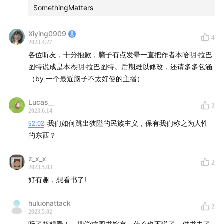
04:03
“妈，这里没讲什么物理学！”初中生认证：阅读无压
SomethingMatters
力
Xiying0909
4
06:33
2023.4.27
初读感受：不一样的“传记”，偏执科学家的非线性链
各位听友，十分抱歉，脑子有点发晕一直把作者本哈明·拉巴
接
图特说成是本杰明·拉巴图特。后期难以修改，还请多多包涵
（by 一个最近脑子不太好使的主播）
12:16
“残酷又浪漫”：反差感、代入感和阅读的快感
Lucas__
15:01
在虚构与非虚构之间，“新媒体时代写作”的走俏
2
2023.6.14
52:02
我们如何跳出狭隘的民族主义，保有我们称之为人性
18:42
高密度语言来袭，快跟上！——拉巴图特的写作特
的东西？
点
z_x_x
2
21:35
拉美文学的“一本正经胡说八道”张力，以及对它的
2023.5.03
好有趣，想看书了!
“突围”与“破界”
huluonattack
35:42
你真的有信心认识世界吗？作为反乌托邦作品的
2
2023.5.02
《当我们不再理解世界》