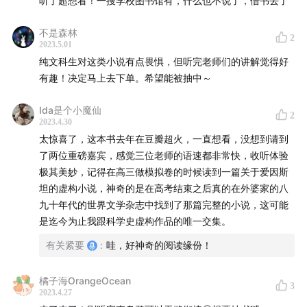
听了超想看！一搜学校图书馆有，什么也不说了，借书去了
41:01
好心的发明，灾难的后果：“科学与道德的边界究竟
不是森林
2
在哪里？”
2023.5.01
纯文科生对这类小说有点畏惧，但听完老师们的讲解觉得好
有趣！决定马上去下单。希望能被抽中～
47:20
读后感：失控——个人生活之上，无法预料的历史
往前走
Ida是个小魔仙
2
2023.4.30
55:19
当科学对战人文：ChatGPT 和它的Older Crazy
太惊喜了，这本书去年在豆瓣超火，一直想看，没想到请到
Sister
了两位重磅嘉宾，感觉三位老师的语速都非常快，收听体验
极其美妙，记得在高三做模拟卷的时候读到一篇关于爱因斯
61:43
预告：不再理解世界之后，关于计算机、冯诺依曼
坦的虚构小说，神奇的是在高考结束之后真的在外婆家的八
和alphaGo
九十年代的世界文学杂志中找到了那篇完整的小说，这可能
是迄今为止我跟科学史虚构作品的唯一交集。
本期提到的书与人名:
有关紧要
:
哇，好神奇的阅读缘份！
《当我们不再理解世界》[智利]本哈明·拉巴图特
橘子海OrangeOcean
3
2023.4.27
《2666》[智利] 罗贝托·波拉尼奥