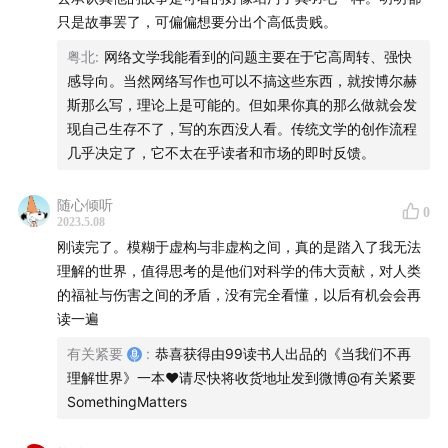
只是故事罢了，可偏偏想要分出个高低贵贱。
莎士比亚
粤北
:
网络文学我能看到的问题主要在于它高周转、强快
塞万提斯
感导向。当然网络写作也可以不搞这些东西，就按博尔赫
斯那么写，理论上是可能的。但如果你真的那么做就会发
莫里哀
现自己生存不了，写的东西没人看。传统文学的创作流程
几乎决定了，它不太在乎读者和市场的即时反馈。
列夫·托尔斯泰
随心倾听
0
卡夫卡
2023.5.08
刚读完了。模糊于虚构与非虚构之间，真的是踏入了我无法
福楼拜
理解的世界，值得思考的是他们对科学的伟大贡献，对人类
的福祉与伤害之间的矛盾，没有完全看懂，以后有机会会再
福克纳
读一遍
有关紧要
:
恭喜获得由99读书人出品的《当我们不再
简·奥斯汀
理解世界》一本❤️请尽快将收货地址发到微博@有关紧要
SomethingMatters
加西亚·马尔克斯