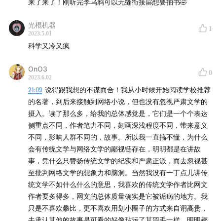
来了来了！刚听完李乌鸦可以无缝衔接🤗想要抽书🤣
《荷马史诗》[古希腊]荷马
光棍机器
1
2023.5.01
《天才在左，疯子在右》高铭
科学又冷又疯
《翦商》李硕
OnO3
0
2023.6.02
21:09
说得跟我想的不谋而合！我从小时候开始阅读学校推荐
哈勃
的名著，到后来接触到网络小说，但也没有忽视严肃文学的
摄入。读了那么多，给我的总体感觉是，它们是一个个表达
史瓦西
侧重点不同，作者笔力不同，刻画深浅程度不同，带来意义
不同，影响人群不同的，故事。所以我一直搞不懂，为什么
金明迥
会有传统文学与网络文学的鄙视链存在，明明都是在讲故
事，凭什么只赞扬传统文学的纪实和严肃正派，而去忽视甚
望月新一
至批判网络文学的想象力和脑洞。当然我没有一丁点儿讲传
统文学不如什么什么的意思，我喜欢的传统文学作者比网文
格罗滕迪克
作者要多得多，网文的总体质量确实是它被诟病的地方。我
只是不喜欢攀比，更不喜欢用划小圈子的方式来自诩高贵，
冯·诺伊曼
去承认其他的故事是可看的好像玷污了其羽毛一样。明明都