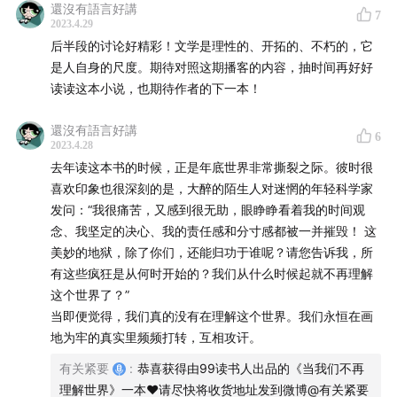
還沒有語言好講
7
2023.4.29
在改造世界的信心无比膨胀的当下，或许正需要文学对世
后半段的讨论好精彩！文学是理性的、开拓的、不朽的，它
界的可知性发出清脆的质疑。
是人自身的尺度。期待对照这期播客的内容，抽时间再好好
读读这本小说，也期待作者的下一本！
本期嘉宾：
還沒有語言好講
6
滕威
2023.4.28
去年读这本书的时候，正是年底世界非常撕裂之际。彼时很
北京大学文学博士，华南师范大学文学院教授，研究领域
喜欢印象也很深刻的是，大醉的陌生人对迷惘的年轻科学家
发问：“我很痛苦，又感到很无助，眼睁睁看着我的时间观
为比较文学、拉美研究、文化研究。
念、我坚定的决心、我的责任感和分寸感都被一并摧毁！ 这
美妙的地狱，除了你们，还能归功于谁呢？请您告诉我，所
木南
有这些疯狂是从何时开始的？我们从什么时候起就不再理解
这个世界了？”
图书行业不入门编辑，时间管理混乱大师。《当我们不再
当即便觉得，我们真的没有在理解这个世界。我们永恒在画
理解世界》责任编辑。
地为牢的真实里频频打转，互相攻讦。
本期你将听到:
有关紧要
:
恭喜获得由99读书人出品的《当我们不再
理解世界》一本❤️请尽快将收货地址发到微博@有关紧要