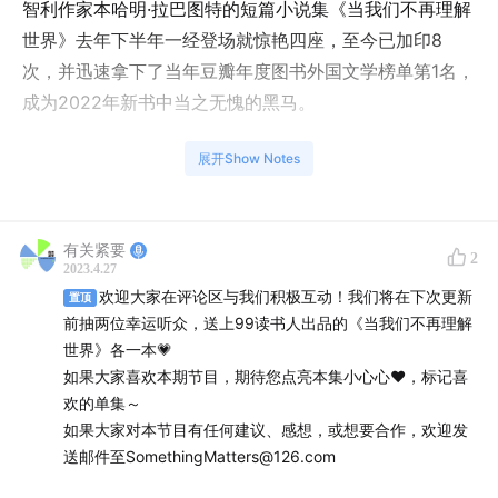
智利作家本哈明·拉巴图特的短篇小说集《当我们不再理解
世界》去年下半年一经登场就惊艳四座，至今已加印8
次，并迅速拿下了当年豆瓣年度图书外国文学榜单第1名，
成为2022年新书中当之无愧的黑马。
科学与文学交织下的无限张力、残忍而浪漫的阅读快感、
展开Show Notes
一群与疯狂同行的科学天才……我们在走向末日的梦游中
惊鸿一瞥。上千条两极分化的豆瓣短评中，我们看到了读
者的痴迷，也看到了读者的疑惑：作者的意图是什么？我
有关紧要
2
2023.4.27
们应该如何理解这一全新的写作形式？
欢迎大家在评论区与我们积极互动！我们将在下次更新
置顶
前抽两位幸运听众，送上99读书人出品的《当我们不再理解
为了理解这个世界，也为了探索《当我们不再理解世界》
世界》各一本💗
的打开方式，本期节目，主播希颖邀请到拉美文学研究
如果大家喜欢本期节目，期待您点亮本集小心心❤️，标记喜
者、华南师范大学的滕威教授，以及九久读书人的编辑、
欢的单集～
《当我们不再理解世界》的责编木南一起分享了关于这本
如果大家对本节目有任何建议、感想，或想要合作，欢迎发
书的选题缘起、阅读感受，还畅谈了本书对文体的超越、
送邮件至SomethingMatters@126.com
拉美文学的发展和影响，以及对文学与科学的辩证思考。