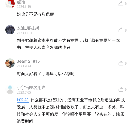
旎雅
博尔赫斯
0
2024.1.19
姐你是不是有焦虑症
胡里奥·科塔萨尔
安迪_耶提斯
孙柏
0
2023.10.11
刚开始想着这本书可能不太有意思，越听越有意思的一本
韩松
书。主持人和嘉宾发挥的也好
本期还将在评论区抽出两位幸运听众，送出“99读书人”出
Jean121815
0
品的《当我们不再理解世界》各一本！快来互动吧！
2023.9.24
封面太好看了，哪里可以保存呢
____________
小宇宙匿名用户
0
2023.7.05
出 品：明室Lucida
1:05:48
什么都不是绝对的，没有工业革命和之后迅猛的科技
发展，人类就不是选择田园牧歌了，而是只有这一条路。科
本期主播：陈希颖
技和社会人文不可偏废，争论哪个更重要，说实在的，纯属
浪费时间
本期编辑：前台小妹 苜蓿白鲜