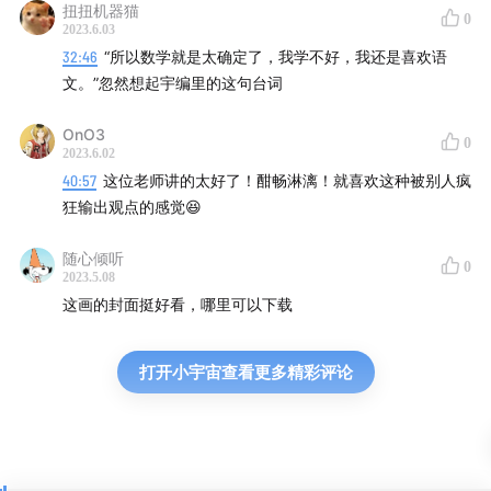
扭扭机器猫
0
本期剪辑：水 母
2023.6.03
32:46
“所以数学就是太确定了，我学不好，我还是喜欢语
封面插画：常 箩
文。”忽然想起宇编里的这句台词
视觉设计：山 川
OnO3
0
2023.6.02
片尾曲：Earthboy- Vern Matz
40:57
这位老师讲的太好了！酣畅淋漓！就喜欢这种被别人疯
狂输出观点的感觉😆
随心倾听
0
2023.5.08
这画的封面挺好看，哪里可以下载
打开小宇宙查看更多精彩评论