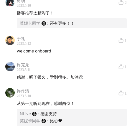
树杨
2
PS 我们简陋的、一时兴起的录制现场：
2023.5.10
播客推荐太精彩了！
莫妮卡同学
:
还有更多！！
于礼
1
2023.5.12
welcome onboard
许克龙
1
2023.5.11
感谢，听了很久，学到很多。加油👏
许作清
1
我们都聊了什么？
2023.5.10
从第一期听到现在，感谢两位！
04:41
两位主播先分享近况以及最近印象深刻的一件事（果
NLive
:
感谢支持
然是AI！）
莫妮卡同学
:
比心♥️
14:20
答听众问之：当初为什么做播客？