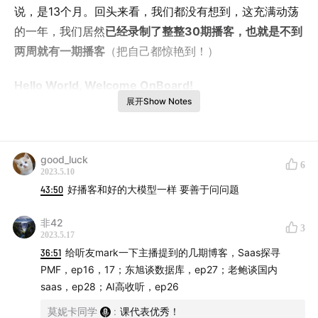
说，是13个月。回头来看，我们都没有想到，这充满动荡
的一年，我们居然
已经录制了整整30期播客，也就是不到
两周就有一期播客
（把自己都惊艳到！）
Hello World, Welcome OnBoard!
展开Show Notes
good_luck
6
2023.5.10
43:50
好播客和好的大模型一样 要善于问问题
非42
3
2023.5.17
36:51
给听友mark一下主播提到的几期博客，Saas探寻
PMF，ep16，17；东旭谈数据库，ep27；老鲍谈国内
saas，ep28；AI高收听，ep26
莫妮卡同学
:
课代表优秀！