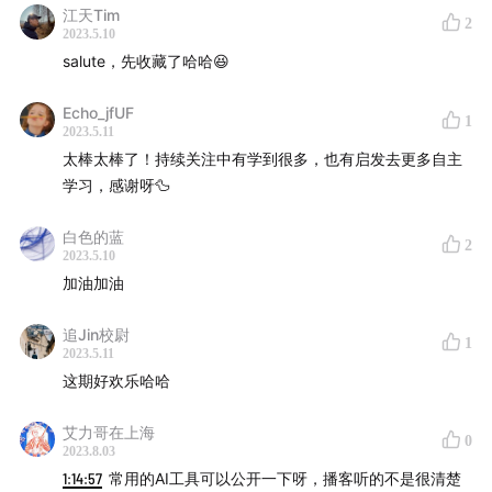
江天Tim
2
2023.5.10
18:24
答听众问之：做一期播客的过程以及需要多长时
salute，先收藏了哈哈😆
间？
Echo_jfUF
1
20:53
答听众问之：做播客对我们的工作和生活有什么帮
2023.5.11
太棒太棒了！持续关注中有学到很多，也有启发去更多自主
助？
学习，感谢呀🦆
27:12
回过头看，OnBoard!的定位是什么，“PMF”在哪
白色的蓝
里？
2
2023.5.10
加油加油
35:20
回顾前面30期，令主播印象最深刻的是哪几期节
目？
追Jin校尉
1
2023.5.11
44:40
为什么录制过程中最特别的环节是“提纲准备”？
这期好欢乐哈哈
艾力哥在上海
47:41
做播客后对我们职业或生活有没有带来改变甚至“惊
0
2023.8.03
喜”？
1:14:57
常用的AI工具可以公开一下呀，播客听的不是很清楚