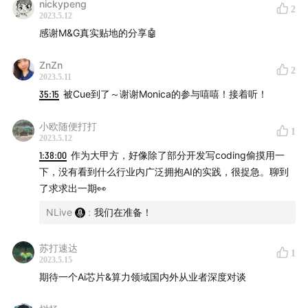
有准备好，用来录制的手机居然录到一半内存满了…后续
nickypeng
2
2023.5.12
咱们还是剪辑一些花絮，供大家消遣吧！
感谢M&G真实贴地的分享🤖
同时，也要感谢看到我们朋友圈的自嘲之后，主动提出赞
ZnZn
2
助设备的听众！爱你们！
2023.5.11
35:15
被Cue到了～谢谢Monica的参与嘻嘻！接着听！
希望这次聊天，能让我们彼此走得更近一些~Enjoy!
小欧随便打打
1
2023.5.12
关于主播
1:38:00
作为大甲方，好像除了部分开发写coding偷摸用一
下，没有看到什么行业内广泛拥抱AI的实践，很捉急。聊到
Monica：美元VC投资人，前 AWS 硅谷团队+AI创业公司
了求求出一期👀
打工人，公众号M小姐研习录 (ID: MissMStudy) 主理人 |
即刻：莫妮卡同学
NLive
:
我们在准备！
GN：前SaaS及科技投资人，Global SaaS社区Linkloud
苏打速达
1
2023.5.15
发起人，公众号我思锅我在 (ID: thinkxcloud) 主理人。|
期待一个Ai芯片&算力领域国内外从业者深度对谈
即刻：High 宁