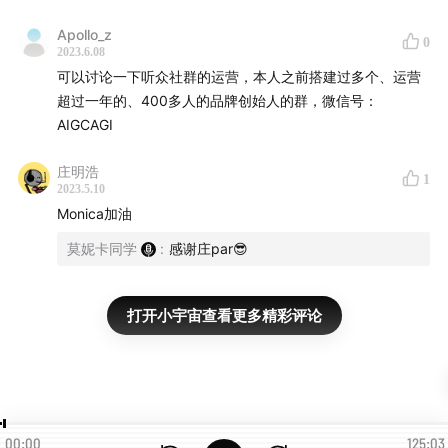
55:51
两位主播常听的播客清单大公开！还有两个“fun
Apollo_z
0
fact”！
2023.6.08
可以讨论一下听众社群的运营，本人之前搭建过多个、运营
73:37
做了很多期AI节目，主播自己在用什么AI工具“改善”
超过一年的、400多人的品牌创始人的群，微信号：
AIGCAGI
生活？
庄明浩
80:18
接着再分享几个创业公司“活用”AI工具的案例。
1
2023.5.10
Monica加油
85:12
主播自己比较期待或关注的AI公司有哪些？
莫妮卡同学
:
感谢庄par😎
96:13
关于AI里的新机会和未来到底在哪里？
打开小宇宙查看更多精彩评论
103:42
这一波火热的AI投资里是否真的会诞生下一个
“Facebook”或“谷歌”？
108:53
为什么我们需要关注AI或AGI的社会影响？
111:30
最后，两位主播展望对后面播客内容的规划和一点
00:00
125:03