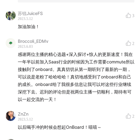
苏锐JuiceFS
3
在这个特殊的时间点，两位主播在北京的一个茶馆里，跟
2023.5.12
大家侃侃而谈心路历程，包括：
加油加油！
录制30期深度访谈播客，我们的收获与心得
Broccoli_EDMv
2
2023.6.03
我们经常收到的听友和朋友们的问题：比如，如何用爱
感谢两位主播的精心选题+深入探讨+惊人的更新速度！我在
发电？
一年半以前加入Saas行业的时候因为工作需要commute所以
两位主播最近的新动向
接触到了onboard。真真切切从第一期听到了最新的一期，
我们在一线对创业投资市场的观察
可以说是老粉了哈哈哈哈！真切地感受到了onboard和自己
当然，还有
避不开的AI
：AI如何改变 SaaS，变与不
的成长。onboard给了我很多信息让我可以对这些行业继续
深挖下去。迟到的评论但是祝两位主播一切顺利，期待有可
变，现在与未来？
以一起交流的一天！
推荐我们平时听得最多的国内外播客
最后！还有
Monica 给大家录制的一个小彩蛋~
ZnZn
2
2023.5.12
这里有个小插曲，本来我们还想很有仪式感地录
以后喝手冲的时候会想起OnBoard！嘻嘻～
OnBoard! 第一期视频，但是无奈一时兴起，连设备都没