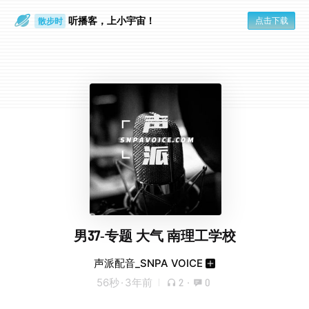
听播客，上小宇宙！
点击下载
散步时
通勤路上
男37-专题 大气 南理工学校
声派配音_SNPA VOICE
56秒
·
3年前
2
·
0